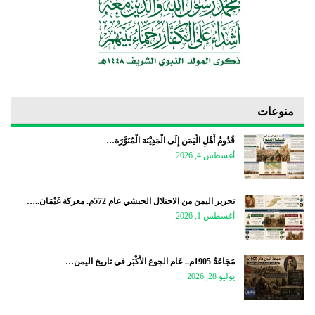
منوعات
قُدُومُ أَهْلِ الْيَمَن إِلَى الْمَدِيْنَة الْمُنَوَّرَة…
أغسطس 4, 2026
تحرير اليمن من الاحتلال الحبشي عام 572م. معركة غَيْمَان..…
أغسطس 1, 2026
مَجَاعَةُ 1905م.. عَام الجوع الأَكْبَر في تاريخ اليمن…
يوليو 28, 2026