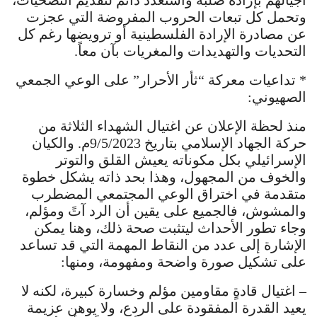
وتحمل كل تبعات الحروب المفروضة التي عجزت
عن مصادرة الإرادة الفلسطينية أو ترويضها رغم كل
التحديات والتهديدات والمغريات بآن معاً.
* تداعيات معركة “ثأر الأحرار” على الوعي الجمعي
الصهيوني:
منذ لحظة الإعلان عن اغتيال الشهداء الثلاثة من
حركة الجهاد الإسلامي بتاريخ 9/5/2023م. والكيان
الإسرائيلي بكل مكوناته يعيش القلق والتوتر
والخوف من المجهول، وهذا بحد ذاته يشكل خطوة
متقدمة في اختراق الوعي المجتمعي المضطرب
والمشوش، فالجميع على يقين أن الرد آتً ومؤلم،
وجاء تطور الأحداث ليتثبت صحة ذلك، وهنا يمكن
الإشارة إلى عدد من النقاط المهمة التي قد تساعد
على تشكيل صورة واضحة ومفهومة، ومنها:
– اغتيال قادةٍ مقاومين مؤلم وخسارة كبيرة، لكنه لا
يعيد القدرة المفقودة على الردع، ولا يوهن عزيمة