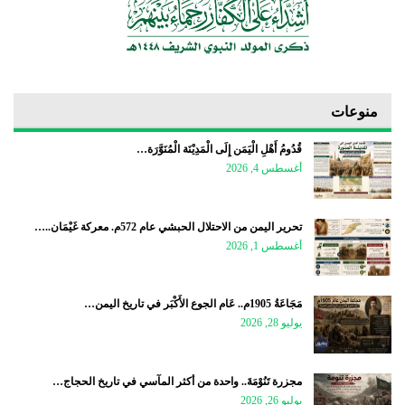
منوعات
قُدُومُ أَهْلِ الْيَمَن إِلَى الْمَدِيْنَة الْمُنَوَّرَة…
أغسطس 4, 2026
تحرير اليمن من الاحتلال الحبشي عام 572م. معركة غَيْمَان..…
أغسطس 1, 2026
مَجَاعَةُ 1905م.. عَام الجوع الأَكْبَر في تاريخ اليمن…
يوليو 28, 2026
مجزرة تَنُوْمَةَ.. واحدة من أكثر المآسي في تاريخ الحجاج…
يوليو 26, 2026