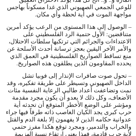
للوعي الجمعي الصهيوني الذي غدا مسكوناً بهاجس
مواجهة الموت في أية لحظة وأي مكان.
– الوصول إلى هذا المستوى من الرعب يؤكد أمرين
متناقضين: الأول حتمية الرد الفلسطيني على
الاعتداءات والجرائم التي ترتكبها سلطات الاحتلال،
والأمر الآخر اليقين بعجز ترسانة أحدث الأسلحة عن
منع تساقط الصواريخ الفلسطينية في العمق الذي
يحدده المقاومون الذين يطلقون هذه الصواريخ.
– تحول صوت صافرات الإنذار إلى فوبيا تشل
الداخل الصهيوني وتسيطر على طريقة تفكيره، وقد
نمت وتضاعفت أعداد طالبي الرعاية النفسية مئات
الأضعاف، وكل ذلك لا يعدو أن يكون مجرد مقدمة
ومؤشر على الوضع الأخطر المتوقع أن تحدثه أية
حرب كبرى يجد الكيان الغاصب ذاته طرفاً فيها جراء
عدوانية حكامه الذين لا يفهمون إلا بلغة الدم والقتل
والخراب والتدمير، ومجرد توقع هكذا مفرز حتمي
لأية حرب قادمة، فهذا يعني ارتفاع نسبة الهزيمة