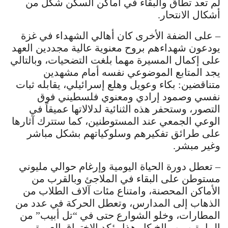
لم تعد تطاق والبقاء في أماكن السكن شكل من
أشكال الانتحار.
– على الضفة الأخرى كان أهالي الشهداء في غزة
يودعون شهداءهم بروح معنوية عالية مجددين العهد
على إكمال المسيرة مهما بلغت التضحيات، وبالتالي
يجد المتابع الموضوعي نفسه أمام مشهدين
متناقضين: بكاء وعويل وهلع إسرائيلي، يقابله ثبات
نفسي وصمود إرادي ومعنوي فلسطيني فوق
التصور، وستحفر هذه الثنائية لدلالاتها عميقاً في
الوعي الجمعي عند المستوطنين، كما ستترك آثارها
على طرائق تفكيرهم وسلوكياتهم بشكل مباشر
وغير مبشر.
– تعطل دورة الحياة اليومية وإرغام حوالي مليوني
مستوطن على البقاء في الملاجئ وبالقرب من
الأماكن المحصنة، وامتناع مئات آلاف الطلاب من
الذهاب إلى المدارس، وتعطل الحركة في عدد من
المطارات، وخلو الشوارع حتى في “تل أبيب” من
المارة و.. و.. الخ كل هذا يؤكد الاختراق العميق