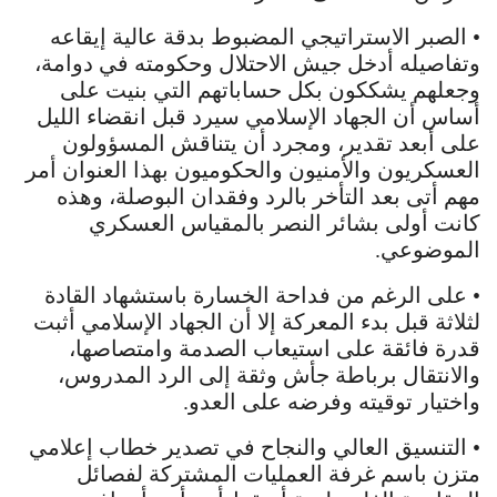
• الصبر الاستراتيجي المضبوط بدقة عالية إيقاعه
وتفاصيله أدخل جيش الاحتلال وحكومته في دوامة،
وجعلهم يشككون بكل حساباتهم التي بنيت على
أساس أن الجهاد الإسلامي سيرد قبل انقضاء الليل
على أبعد تقدير، ومجرد أن يتناقش المسؤولون
العسكريون والأمنيون والحكوميون بهذا العنوان أمر
مهم أتى بعد التأخر بالرد وفقدان البوصلة، وهذه
كانت أولى بشائر النصر بالمقياس العسكري
الموضوعي.
• على الرغم من فداحة الخسارة باستشهاد القادة
لثلاثة قبل بدء المعركة إلا أن الجهاد الإسلامي أثبت
قدرة فائقة على استيعاب الصدمة وامتصاصها،
والانتقال برباطة جأش وثقة إلى الرد المدروس،
واختيار توقيته وفرضه على العدو.
• التنسيق العالي والنجاح في تصدير خطاب إعلامي
متزن باسم غرفة العمليات المشتركة لفصائل