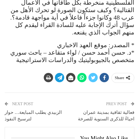
الفلسطينية منخرطة بكل طاقاتها في الأعمال
القتالية؟ وكيف ستكون الصورة لو تحرك الأهل من
عرب 48 وكانوا جزءاً فاعلاً في أية مواجهة قادمة؟.
سؤال أترك الإجابة عليه للسادة القراء ليقدم كل
منهم الجواب الذي يقنعه.
* المصدر: موقع العهد الاخباري
*د. حسن أحمد حسن / لواء متقاعد – باحث سوري
متخصص بالجيوبوليتيك والدراسات الاستراتيجية
Share
NEXT POST
PREV POST
فعالية ثقافية بمدينة عمران
الزبيدي يطلب المبايعة… حوار
احياءً للذكرى السنوية للصرخة
لترسيخ النفوذ
You Might Also Like