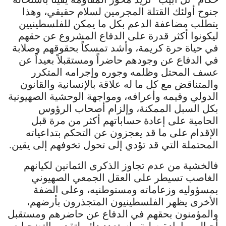
جنوح أولئك القتلة المجرمين لسلام حقيقي، وهذا
يتطلب مضاعفة الدعم بكل ما يمكن للفلسطينيين
ليكونوا أكثر قدرة على الدفاع المشروع عن حقهم
في حياة حرة كريمة، وأشد تمسكاً بحقوقهم وصلابة
في الدفاع عن وجودهم حاضراً ومستقبلاً بعيداً عن
عسف المحتل وظلمه وجوره وإجرامه المتكرر
والمتناقض مع كل ما له علاقة بالإنسانية والقانون
الدولي وقيمه وأعرافه، ومواجهة الوحشية الصهيونية
بكل السبل الممكنة، وإلزام أصحاب الرؤوس
الحامية على إعادة حساباتهم أكثر من مرة قبل
الإقدام على ما قد يعجزون عن التحكم بتداعياته
المحتملة التي قد تؤدي إلى تحول تخوفهم إلى يقين.
فالخشية من عدم تجاوز الذكرى الثمانين لكيانهم
الغاصب تسيطر على العقل الجمعي الصهيوني
بمسؤوليه وزعاماته ومستوطنيه، وعلى الضفة
الأخرى يظهر الفلسطينيون المتجذرون بأرضهم،
والمؤمنون بحقهم في الدفاع عن حاضرهم ومستقبل
أجيالهم بإرادة صلبة واستعدد دائم لتقديم التضحيات،