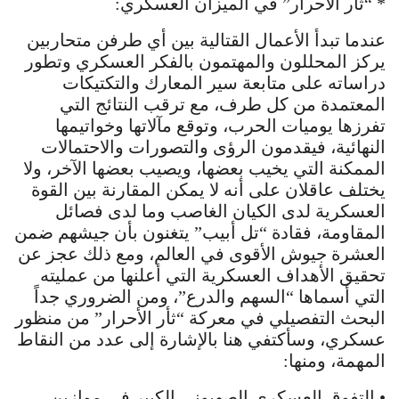
* “ثأر الأحرار” في الميزان العسكري:
عندما تبدأ الأعمال القتالية بين أي طرفن متحاربين
يركز المحللون والمهتمون بالفكر العسكري وتطور
دراساته على متابعة سير المعارك والتكتيكات
المعتمدة من كل طرف، مع ترقب النتائج التي
تفرزها يوميات الحرب، وتوقع مآلاتها وخواتيمها
النهائية، فيقدمون الرؤى والتصورات والاحتمالات
الممكنة التي يخيب بعضها، ويصيب بعضها الآخر، ولا
يختلف عاقلان على أنه لا يمكن المقارنة بين القوة
العسكرية لدى الكيان الغاصب وما لدى فصائل
المقاومة، فقادة “تل أبيب” يتغنون بأن جيشهم ضمن
العشرة جيوش الأقوى في العالم، ومع ذلك عجز عن
تحقيق الأهداف العسكرية التي أعلنها من عمليته
التي أسماها “السهم والدرع”، ومن الضروري جداً
البحث التفصيلي في معركة “ثأر الأحرار” من منظور
عسكري، وسأكتفي هنا بالإشارة إلى عدد من النقاط
المهمة، ومنها:
• التفوق العسكري الصهيوني الكبير في موازين