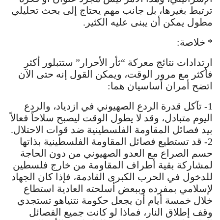
ترتبط بغيرها، بل جانب مهم يحتاج إلى بحث تحليلي
مطول يمكن أن يبنى عليه الكثير.
* خلاصة:
ارتدادات نتائج معركة “ثأر الأحرار” ستتبلور أكثر
فأكثر مع مرور الوقت، ويمكن القول إنه حتى الآن
اتضح أمران أساسيان هما:
1- تآكل قدرة الردع الصهيوني في ازدياد، والردع
اليوم متبادل، وقد لا يطول الوقت ليصبح سلاحاً فعالاً
بيد فصائل المقاومة الفلسطينية ضد قوات الاحتلال.
2- قد تستطيع فصائل المقاومة الفلسطينية بذاتها
حسم الصراع مع العدو الصهيوني من دون الحاجة
لمشاركة بقية أطراف المقاومة من خارج فلسطين
للدخول في الحرب الكبرى القادمة، فإذا كان الجهاد
لإسلامي بمفرده وببعض أسلحته العادية استطاع
خلال خمسة أيام أن يجعل حكومة نتنياهو تستجدي
وقف إطلاق النار، فماذا لو كانت جميع الفصائل