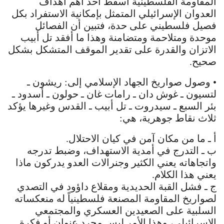
المقاومة الفلسطينية أسقط أحد أهم أهداف
العدوان الإسرائيلي المتمثل بإمكانية الاستفراد بكل
فصيل فلسطيني على حدة، فتبين أن الفصائل
موحدة ومتلاحمة ومتضامنة وهذا ما أفقد تل أبيب
الاتزان والقدرة على تقدير الموقف المتشكل بشكل
صحيح.
• وصول صواريخ الجهاد الإسلامي إلى: ريشون ـ
لتسيون ـ غوش دان ـ رامات غان ـ حولون ـ أسدود ـ
بئر السبع ـ سيدروت ـ تل أبيب ـ القدس وغيرها يؤكد
ثلاث نقاط جوهرية، هي:
أ ـ ما من مكان آمن في كيان الاحتلال.
ب ـ التدرج في أمدية الاستهداف، وضبط تدرجه
واتجاهاته يعني الكثير وجنرالات العدو يدركون ماذا
يعني هذا الكلام.
ج ـ فشل القبة الحديدية ومقلاع داؤود في التصدي
لصواريخ المقاومة المصنعة فلسطينياً له منعكساته
السلبية على الصعيدين العسكري والمجتمعي
الإسرائيلي، وهذا الأمر ليس مجرد عنوان أو فكرة