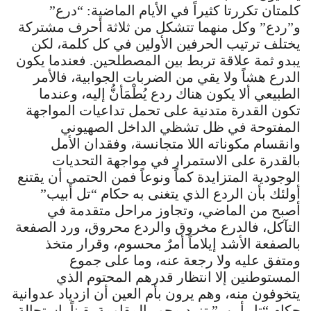
كلمتان تكررتا كثيراً في الأيام الماضية: “درع”
و”ردع” وكل منهما تتشكل من ثلاثة أحرف مشتركة
يختلف ترتيب الحرفين الأولين في كل كلمة، لكن
يبدو ثمة علاقة تربط بين المصطلحين. فعندما يكون
الدرع هشاً ولا يقي من الضربات الجوابية، فالأمر
الطبيعي ألا يكون هناك ردع يُطْمَأنُّ إليه، وعندما
تكون القدرة متدنية على تحمل تداعيات المواجهة
المفتوحة في ظل تشظي الداخل الصهيوني
وانقسام مكوناته اللا متجانسة، وفقدان الأمل
بالقدرة على الاستمرار في مواجهة التحديات
الوجودية المتزايدة كماً ونوعاً فمن الحتمي أن يقتنع
أولئك بأن الردع الذي يتغنى به حكام “تل أبيب”
أصبح من الماضي، وتجاوز مراحل متقدمة في
التآكل، فالدرع مخروق والردع محروق، ورد الصفعة
بالصفعة الأشد إيلاماً أمرٌ محسوم، وقرار متخذ
ومتفق عليه ولا رجعة عنه، وما على جموع
المستوطنين إلا انتظار قدرهم المحتوم الذي
يتخوفون منه، وهم يرون بأم العين أن ازدياد عدوانية
حكام “تل أبيب” تزيد محور المقاومة يقيناً باستحالة