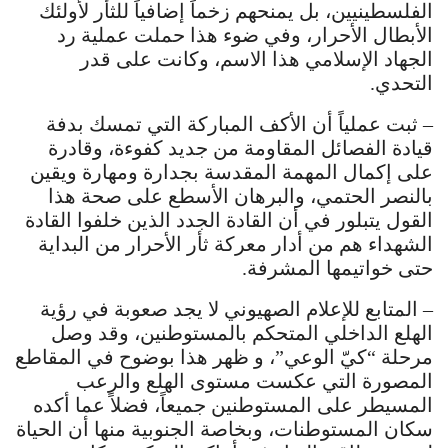
الفلسطينيين، بل يمنحهم زخماً إضافياً للثأر لأولئك
الأبطال الأحرار، وفي ضوء هذا حملت عملية رد
الجهاد الإسلامي هذا الاسم، وكانت على قدر
التحدي.
– ثبت عملياً أن الأكف المباركة التي تمسك بدفة
قيادة الفصائل المقاومة من جديد كفوءة، وقادرة
على إكمال المهمة المقدسة بجدارة ومهارة ويقين
بالنصر الحتمي، والبرهان الأسطع على صحة هذا
القول يتبلور في أن القادة الجدد الذين خلفوا القادة
الشهداء هم من أدار معركة ثأر الأحرار من البداية
حتى خواتيمها المشرفة.
– المتابع للإعلام الصهيوني لا يجد صعوبة في رؤية
الهلع الداخلي المتحكم بالمستوطنين، وقد وصل
مرحلة “كيّ الوعي”، و ظهر هذا بوضوح في المقاطع
المصورة التي عكست مستوى الهلع والرعب
المسيطر على المستوطنين جميعاً، فضلاً عما أكده
سكان المستوطنات، وبخاصة الجنوبية منها أن الحياة