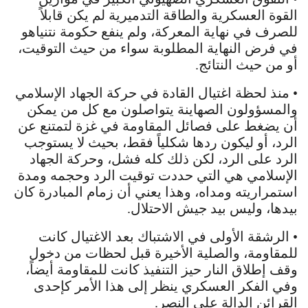
القوة العسكرية والطاقة التدميرية لم يكن قابلاً
للصرف في نهاية المعركة، ولم ينفع حكومة نتنياهو
في فرض النهاية المطلوبة سواء من حيث التوقيت،
أو من حيث النتائج.
• منذ لحظة اغتيال القادة في حركة الجهاد الإسلامي
والمسؤولون الصهاينة يتواصلون مع كل من يمكن
أن يضغط على فصائل المقاومة في غزة لتمتنع عن
الرد، أو ليكون ردها شكلياً فقط، بحيث لا يستوجب
الرد على الرد، لكن ذلك كله فشل، وحركة الجهاد
الإسلامي هي التي حددت توقيت الرد وحجمه ومدة
استمراريته ومداه، وهذا يعني أن زمام المبادرة كان
بيدها، وليس بيد جيش الاحتلال.
• الرشقة الأولى في الاشتباك بعد الاغتيال كانت
للمقاومة، والصلية الأخيرة قبل لحظات من دخول
وقف إطلاق النار حيز التنفيذ كانت للمقاومة أيضاً،
وفي الفكر العسكري ينظر إلى هذا الأمر كإحدى
القرائن الدالة على النصر.