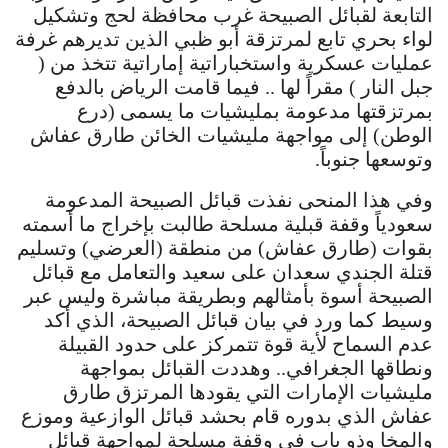
التابعة لقبائل الصبيحة غرب محافظة لحج وتشكيل
لواء بحري تابع لمرتزقة أبو ظبي الذين تديرهم غرفة
عمليات عسكرية واستخباراتية إماراتية تتخذ من (
جبل النار ) مقراً لها .. فيما قامت الرياض بالدفع
بمرتزقتها مدعومة بمليشيات ما يسمى (درع
الوطن) إلى مواجهة مليشيات الخائن طارق عفاش
وتوسعها جنوباً.
وفي هذا المنحى نفذت قبائل الصبيحة المدعومة
سعودياً وقفة قبلية مسلحة طالبت بإخراج ما أسمته
بقوات (طارق عفاش) من منطقة (العرضي) وتسليم
قتلة الجندي سعدان على سعيد والتعامل مع قبائل
الصبيحة أسوة بأمثالهم وبطريقة مباشرة وليس عبر
وسيط كما ورد في بيان قبائل الصبيحة، الذي أكد
عدم السماح لأية قوة تتمركز على حدود القبيلة
ونطاقها الجغرافي.. وهددت القبائل بمواجهة
مليشيات الإمارات التي يقودها المرتزق طارق
عفاش الذي بدوره قام بحشد قبائل الوازعية وموزع
والمخا وذو باب في وقفة مسلحة لمواجهة قبائل