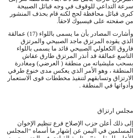
سرعة التداعي للوقوف في وجه قبائل الصبيحة
كبرى قبائل محافظة لحج لكنه قام بحذف المنشور
من صفحته على فيسبوك لاحقاً.
وأشارت المصادر بأن ما يسمى باللواء (17) عمالقة
الذي يقوده المرتزق ماجد الصبيحي والمرتزق
فاروق الكعلولي الصبيحي قائد ما يسمى باللواء
التاسع عمالقة قد أنذر المرتزق طارق عفاش
بسحب مليشياته من منطقة ( العرضي) ومغادرة
المنطقة ، وهو الأمر الذي يعكس مدى خنوع طرفي
الارتزاق وتسابقهم لتنفيذ مخططات قوى الاستعمار
وأدواتها في المنطقة .
مجلس ارتزاق
إلى ذلك أعلن حزب الإصلاح فرع تنظيم الإخوان
المسلمين في اليمن عن إشهار ما أسماه “المجلس
الأعلى للمقاومة” برئاسة القيادي في الحزب حمود