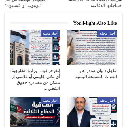
احتياجاتها الدفاعية
“يوتيوب” و”فيسبوك”
You Might Also Like
أخبار محلية
أخبار محلية
عاجل : بيان صادر عن
إنفوجرافيك | وزارة الخارجية:
القوات المسلحة اليمنية
أي تكتل إقليمي أو عالمي لن
يتمكن من مصادرة حقوق
الشعب…
أخبار محلية
أخبار محلية