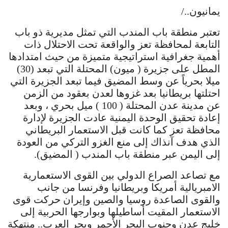
يمانيون../
تعتبر منطقة باب المندب التي تمثل مديرية ذو باب
التابعة لمحافظة تعز والواقعة تحت الاحتلال ذات
أهمية جغرافية استراتيجية متميزة من حيث امتدادها
المطل على جزيرة ( ميون) المحتلة التي تبعد (30)
ميلا بحرياً عن وسط المضيق فيما تبعد الجزيرة التي
احتلتها بريطانيا بعد غزوها لعدن بعقود من الزمن
عن مدينة عدن المحتلة ( 100 ) ميل بحري ، وبعد
إعادة تحقيق الوحدة اليمنية عادت الجزيرة لإدارة
محافظة تعز كما كانت قبل الاستعمار البريطاني
الذي هدف آنذاك إلى منع الغزو التركي من العودة
إلى اليمن عبر منطقة باب المندب ( المضيق).
مع تصاعد الصراع الدولي بين القوى الاستعمارية
الامبريالية أمريكا وبريطانيا وفرنسا من جانب
والقوى الصاعدة روسيا والصين وإيران حركت قوى
الاستعمار المقيت أساطيلها وبوارجها الحربية إلى
خليج عدن وجنوب البحر الأحمر وبحر العرب.. منتهكة