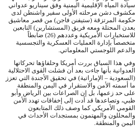
سيادة المياه الإقليمية اليمنية وفق سيناريو عدواني
مكشوف دشن مرحلته الأولى سفير واشنطن لدى
حكومة المرتزقة (ستيفنن فاجن) من قصر معاشيق
بعدن المحتلة ومعه فريق (المستشارين) التابعين
للاستخبارات الأمريكية وعددهم (26) ضابطاً
متخصصاً بإدارة العمليات العسكرية والتجسسية
والدعم اللوجستي المعلوماتي.
وفي هذا السياق بررت أمريكا وحلفاؤها تحركاتها
العدوانية بأنها جاءت بعد أن فشلت القوى الاحتلالية
(السعودية – الإماراتية) في تحقيق الأجندة التي تعزز
ما أسمته الأمن والاستقرار في اليمن والمنطقة
على حد زعمها، بل إن الصراعات بين الرياض وأبو
ظبي، وتصاعدها قد أدت إلى إخفاقات تهدد الأمن
القومي الأمريكي كما وصف ذلك المتابعون
والمحللون والمهتمون بمستجدات الأحداث في
اليمن والمنطقة.