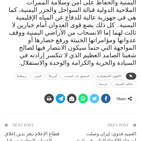
اليمنية والحفاظ على أمن وسلامة الممرات
الملاحية الدولية قبالة السواحل والجزر اليمنية، كما
هي في جهوزية عالية للدفاع عن المياه الإقليمية
اليمنية.. كل ذلك يضع قوى العدوان أمام خيارين لا
ثالث لهما إما الانسحاب من الأراضي اليمنية ووقف
عدوانها ومؤامراتها الخبيثة ورفع حصارها أو
المواجهة التي حتماً سيكون الانتصار فيها لصالح
شعبنا الصامد العظيم الذي لا تنكسر إرادته في
السيادة والحرية والكرامة والوحدة والاستقلال.
#القوى الاستعمارية
#مضيق باب المندب
أمريكا
اليمن
بريطانيا
تحالف العدوان
فرنسا
Share
NEXT POST
PREV POST
العميد فدوي: إيران وصلت
قطاع الإعلام بتعز يدين إغلاق
لمرحلة الاكتفاء الذاتي في تلبية
القنوات الوطنية من قبل