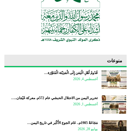
منوعات
قُدُومُ أَهْلِ الْيَمَن إِلَى الْمَدِيْنَة الْمُنَوَّرَة…
أغسطس 4, 2026
تحرير اليمن من الاحتلال الحبشي عام 572م. معركة غَيْمَان..…
أغسطس 1, 2026
مَجَاعَةُ 1905م.. عَام الجوع الأَكْبَر في تاريخ اليمن…
يوليو 28, 2026