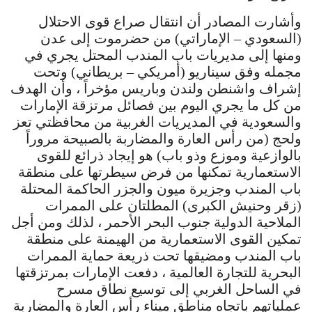
وأشارت المصادر أن انتقال صراع قوى الاحتلال
(السعودي – الإماراتي) من حضرموت إلى عدن
ومنها إلى مديريات باب المندب المحتل يجري في
مجمله وفق سيناريو (أمريكي – بريطاني) وتحت
إشراف واشنطن ولندن وباريس مؤخراً ، وأن الهدف
من كل ما يجري اليوم بين فصائل مرتزقة الإمارات
والسعودية في المديريات الغربية من محافظتي تعز
ولحج (من رأس العارة والمضاربة بالصبيحة مروراً
بالوازعية وموزع وذو باب) هو إيجاد ذرائع للقوى
الاستعمارية تمكنها من فرض سيطرتها على منطقة
باب المندب وجزيرة ميون والجزر الحاكمة المحتلة
(زقر وحنيش الكبرى) المطلتان على الممرات
الملاحية الدولية جنوب البحر الأحمر ، لذلك ومن أجل
تمكين القوى الاستعمارية من الهيمنة على منطقة
باب المندب ومضيقها تحت ذريعة حماية الممرات
البحرية للتجارة العالمية ، دفعت الإمارات بمرتزقتها
في الساحل الغربي إلى توسيع نطاق مسرح
عملياتهم باتجاه مناطق ميناء رأس العارة والمضاربة