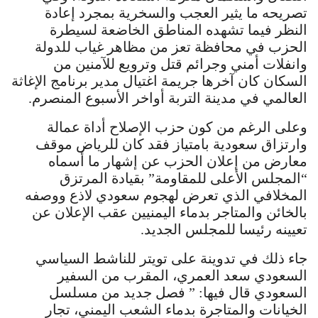
تصريحه ما يثير العجب والسخرية بمجرد إعادة
النظر فيما تشهده المناطق الخاضعة لسيطرة
الحزب في محافظة تعز من مظاهر غياب للدولة
وانفلات أمني وجرائم قتل وترويع للآمنين من
السكان كان آخرها جريمة اغتيال مدير برنامج الإغاثة
العالمي في مدينة التربة أواخر الأسبوع المنصرم.
وعلى الرغم من كون حزب الإصلاح أداة عمالة
وارتزاق سعودية بامتياز فقد كان للرياض موقف
معارض من إعلان الحزب عن إشهار ما أسماه
“المجلس الأعلى للمقاومة” بقيادة المرتزق
المخلافي الذي تعرض لهجوم سعودي لاذع ووصفه
بالخائن والمتاجر بدماء اليمنيين عقب الإعلان عن
تعيينه رئيسا للمجلس الجديد.
جاء ذلك في تدوينة على تويتر للناشط السياسي
السعودي سعد العمري، المقرب من السفير
السعودي قال فيها: ” فصل جديد من مسلسل
الخيانات والمتاجرة بدماء الشعب اليمني، تجار