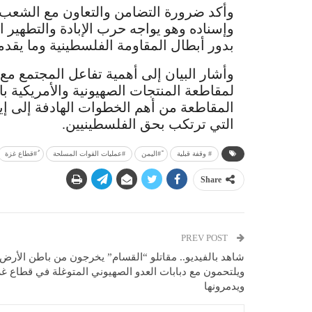
وأكد ضرورة التضامن والتعاون مع الشعب
وإسناده وهو يواجه حرب الإبادة والتطهير 
بدور أبطال المقاومة الفلسطينية وما يق
وأشار البيان إلى أهمية تفاعل المجتمع مع 
لمقاطعة المنتجات الصهيونية والأمريكية با
المقاطعة من أهم الخطوات الهادفة إلى إي
التي ترتكب بحق الفلسطينيين.
# وقفة قبلية
ً#اليمن
#عمليات القوات المسلحة
ُ#قطاع غزة
Share
PREV POST
شاهد بالفيديو.. مقاتلو “القسام” يخرجون من باطن الأرض
ويلتحمون مع دبابات العدو الصهيوني المتوغلة في قطاع غ
ويدمرونها