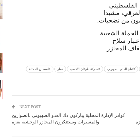
 الفلسطيني
العرقي، مشيدا
دمون من تضحيات.
الحملة الشعبية
عتبار سلاح
قاف المجازر
ً#كيان العدو الصهيوني
#معركة طوفان الأقصى
ذمار
فلسطين المحتلة
NEXT POST
كوادر الإدارة المحلية يباركون دك العدو الصهيوني بالصواريخ
زة
والمسيرات ويستنكرون المجازر الوحشية بغزة