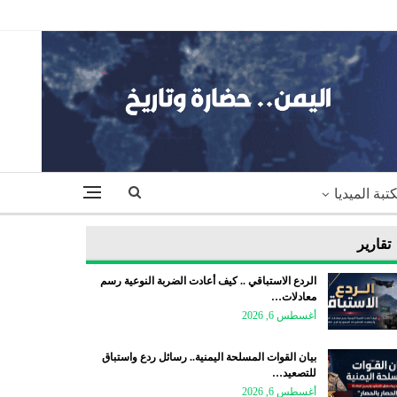
تبة الميديا
تقارير
الردع الاستباقي .. كيف أعادت الضربة النوعية رسم
معادلات…
أغسطس 6, 2026
بيان القوات المسلحة اليمنية.. رسائل ردع واستباق
للتصعيد…
أغسطس 6, 2026