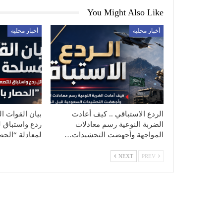
You Might Also Like
أخبار محلية
أخبار محلية
الردع الاستباقي .. كيف أعادت
بيان القوات ال
الضربة النوعية رسم معادلات
ردع واستباق ل
المواجهة وأجهضت التحشيدات…
لمعادلة “الح
NEXT
PREV