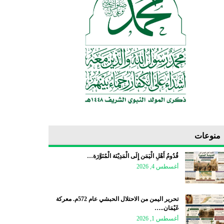
منوعات
قُدُومُ أَهْلِ الْيَمَن إِلَى الْمَدِيْنَة الْمُنَوَّرَة…
أغسطس 4, 2026
تحرير اليمن من الاحتلال الحبشي عام 572م. معركة
غَيْمَان..…
أغسطس 1, 2026