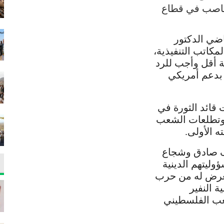
الغاصب في قطاع
اضي الدكتور
مكاتب التنفيذية،
 أقل وأجب للرد
 بدعم أمريكي
 قائد الثورة في
 وتطلعات الشعب
ه الأولى.
قف صادق وشجاع
ليتهم الدينية
تعرض له من حرب
ة النفير
عب الفلسطيني