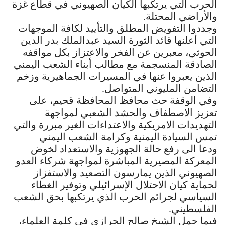
الحرب التي يرتكبها الكيان الصهيوني في قطاع غزة
والأراضي المحتلة.
وجددوا التفويض المطلق والتأييد لكافة الموجهات
التي أعلنها قائد الثورة السيد عبدالملك بدر الدين
الحوثي، معبرين عن الفخر والاعتزاز بكل مواقفه
الصادقة المنسجمة مع مطالب أبناء الشعب اليمني
الذين يعبروا عنها في المسيرات الجماهيرية وزخم
التضامن المليوني المتواصل.
وفي الوقفة حث محافظ المحافظة قحيم، على
تعزيز الاصطفاف والحشد الشعبي لمواجهة
التهديدات الامريكية والاعتداءات الغير مبررة والتي
تمس السيادة اليمنية وكرامة الشعب اليمني
ودعا الى رفع حالة الجهوزية والاستعداد لخوض
المعركة المصيرية المباشرة لمواجهة شركاء العدو
الصهيوني الذين يمارسون التصعيد والاستفزاز
لحماية كيان الاحتلال الإسرائيلي وتوفير الغطاء
السياسي لجرائم الحرب الذي يرتكبها بحق الشعب
الفلسطيني.
فيما حمل الشيخ صالح الحرازي في كلمة العلماء،