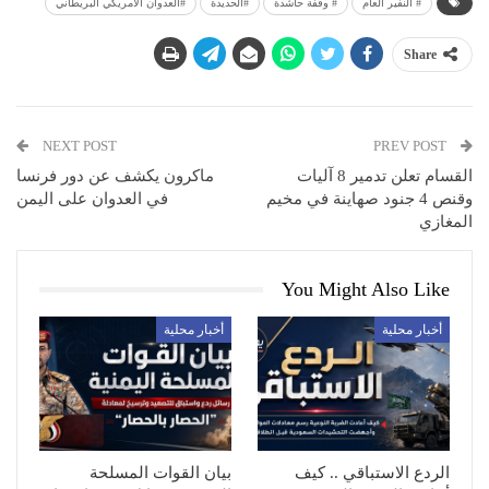
# النفير العام
# وقفة حاشدة
#الحديدة
#العدوان الأمريكي البريطاني
Share
NEXT POST
PREV POST
القسام تعلن تدمير 8 آليات
ماكرون يكشف عن دور فرنسا
وقنص 4 جنود صهاينة في مخيم
في العدوان على اليمن
المغازي
You Might Also Like
أخبار محلية
أخبار محلية
الردع الاستباقي .. كيف
بيان القوات المسلحة