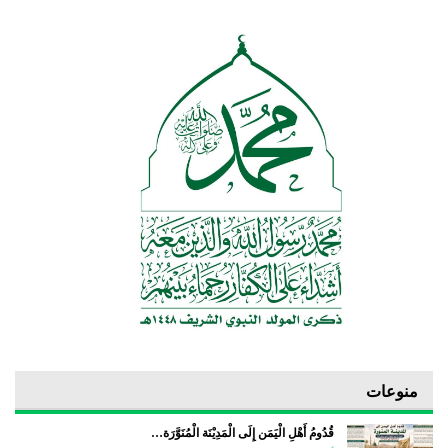
منوعات
قُدُومُ أَهْلِ الْيَمَن إِلَى الْمَدِيْنَة الْمُنَوَّرَة…