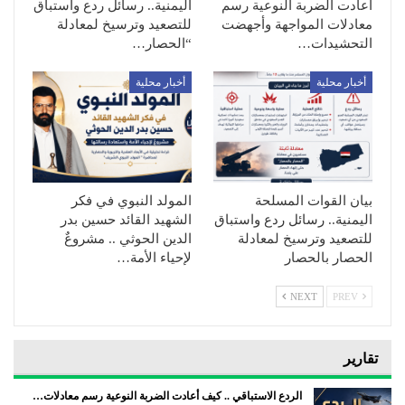
أعادت الضربة النوعية رسم
اليمنية.. رسائل ردع واستباق
معادلات المواجهة وأجهضت
للتصعيد وترسيخ لمعادلة
التحشيدات…
“الحصار…
أخبار محلية
أخبار محلية
بيان القوات المسلحة
المولد النبوي في فكر
اليمنية.. رسائل ردع واستباق
الشهيد القائد حسين بدر
للتصعيد وترسيخ لمعادلة
الدين الحوثي .. مشروعٌ
الحصار بالحصار
لإحياء الأمة…
NEXT
PREV
تقارير
الردع الاستباقي .. كيف أعادت الضربة النوعية رسم معادلات…