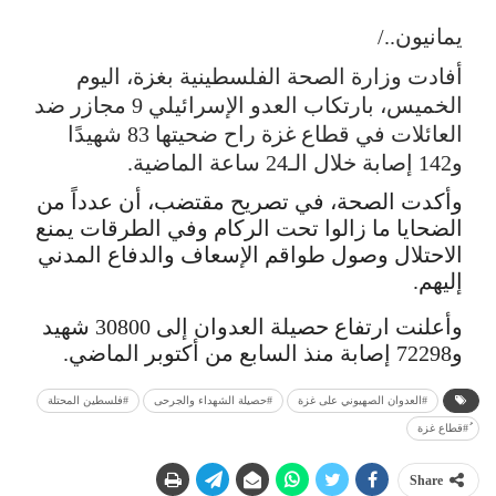
يمانيون../
أفادت وزارة الصحة الفلسطينية بغزة، اليوم
الخميس، بارتكاب العدو الإسرائيلي 9 مجازر ضد
العائلات في قطاع غزة راح ضحيتها 83 شهيدًا
و142 إصابة خلال الـ24 ساعة الماضية.
وأكدت الصحة، في تصريح مقتضب، أن عدداً من
الضحايا ما زالوا تحت الركام وفي الطرقات يمنع
الاحتلال وصول طواقم الإسعاف والدفاع المدني
إليهم.
وأعلنت ارتفاع حصيلة العدوان إلى 30800 شهيد
و72298 إصابة منذ السابع من أكتوبر الماضي.
#العدوان الصهيوني على غزة
#حصيلة الشهداء والجرحى
ُ#قطاع غزة
Share