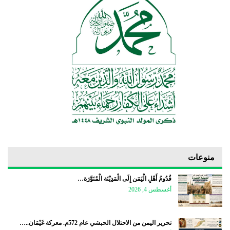
منوعات
قُدُومُ أَهْلِ الْيَمَن إِلَى الْمَدِيْنَة الْمُنَوَّرَة…
أغسطس 4, 2026
تحرير اليمن من الاحتلال الحبشي عام 572م. معركة غَيْمَان..…