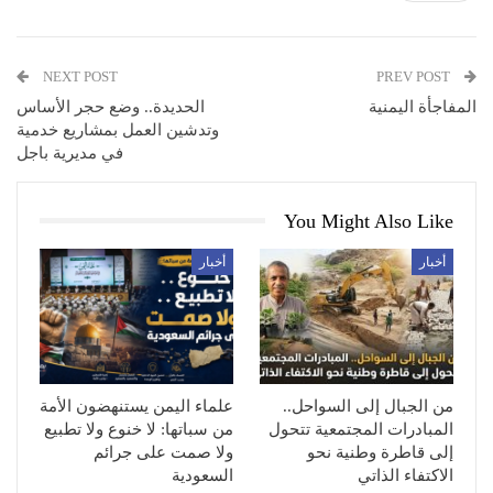
NEXT POST
PREV POST
المفاجأة اليمنية
الحديدة.. وضع حجر الأساس
وتدشين العمل بمشاريع خدمية
في مديرية باجل
You Might Also Like
أخبار
أخبار
من الجبال إلى السواحل..
علماء اليمن يستنهضون الأمة
المبادرات المجتمعية تتحول
من سباتها: لا خنوع ولا تطبيع
إلى قاطرة وطنية نحو
ولا صمت على جرائم
الاكتفاء الذاتي
السعودية