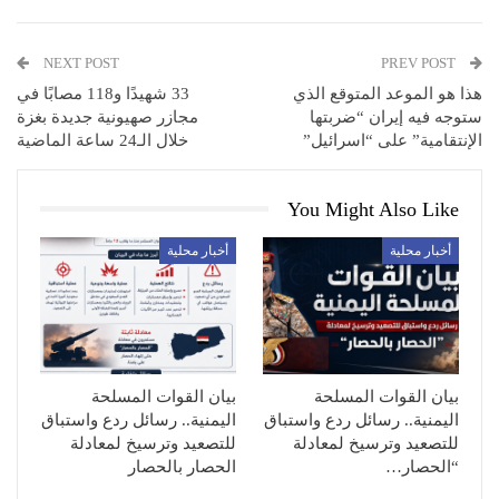
NEXT POST
PREV POST
هذا هو الموعد المتوقع الذي
33 شهيدًا و118 مصابًا في
ستوجه فيه إيران “ضربتها
مجازر صهيونية جديدة بغزة
الإنتقامية” على “اسرائيل”
خلال الـ24 ساعة الماضية
You Might Also Like
أخبار محلية
أخبار محلية
بيان القوات المسلحة
بيان القوات المسلحة
اليمنية.. رسائل ردع واستباق
اليمنية.. رسائل ردع واستباق
للتصعيد وترسيخ لمعادلة
للتصعيد وترسيخ لمعادلة
“الحصار…
الحصار بالحصار