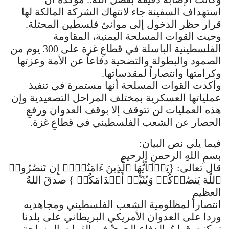
استهداف السفينة جاء لانتهاك الشركة المالكة لها
قرار حظر الدخول إلى موانئ فلسطين المحتلة.
وحيت القوات المسلحة اليمنية، المقاومة
الفلسطينية الباسلة في قطاعِ غزة على 300 يوم من
الصمود والبطولة والتضحية دفاعاً عن الأمة وعزتها
وكرامتها وانتصاراً لمقدساتها.
وأكدت القوات المسلحة أنها مستمرة في تنفيذ
عملياتها العسكرية بمختلف المراحل التصعيدية وإن
هذه العمليات لن تتوقف إلا بوقف العدوان ورفعِ
الحصار عن الشعب الفلسطيني في قطاعِ غزة.
فيما يلي نص البيان:
بسمِ اللهِ الرحمنِ الرحيم
قال تعالى: {یَـٰۤأَیُّهَا ٱلَّذِینَ ءَامَنُوۤا۟ إِن تَنصُرُوا۟
ٱللَّهَ یَنصُرۡكُمۡ وَیُثَبِّتۡ أَقۡدَامَكُمۡ } صدقَ اللهُ
العظيم
انتصاراً لمظلومية الشعب الفلسطيني ومجاهديه
وردا على العدوان الأمريكي البريطاني على بلدنا
تمكنت قواتُ الدفاعِ الجويِّ في القواتِ المسلحةِ