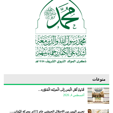
منوعات
قُدُومُ أَهْلِ الْيَمَن إِلَى الْمَدِيْنَة الْمُنَوَّرَة…
أغسطس 4, 2026
تحرير اليمن من الاحتلال الحبشي عام 572م. معركة غَيْمَان..…