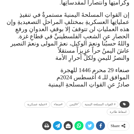
وكرامتِها وانتصاراً لمقدساتِها.
إن القواتِ المسلحةَ اليمنيةَ مستمرةٌ في تنفيذِ
عملياتِها العسكريةِ بمختلفِ المراحلِ التصعيديةِ وإن
هذه العملياتِ لن تتوقفَ إلا بوقفِ العدوانِ ورفعِ
الحصارِ عنِ الشعبِ الفلسطينيِّ في قطاعِ غزة.
واللهُ حسبُنا ونعمَ الوكيل، نعمَ المولى ونعمَ النصير
عاشَ اليمنُ حراً عزيزاً مستقلاً
والنصرُ لليمنِ ولكلِّ أحرارِ الأمة
صنعاء 29 محرم 1446 للهجرة
الموافق للـ 4 أغسطس 2024م
صادرٌ عنِ القواتِ المسلحةِ اليمنية
# القوات المسلحة اليمنية
ً#اليمن
#عملية عسكرية
اسقاط طائرة
Share