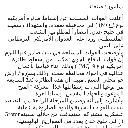
يمانيون/ صنعاء
أعلنت القوات المسلحة عن إسقاط طائرة أمريكية
نوعMQ_9) ) في محافظة صعدة، واستهداف سفينة
في خليج عدن، انتصاراً لمظلومية الشعب
الفلسطيني وردا على العدوان الأمريكي البريطاني
على اليمن.
وأوضحت القوات المسلحة في بيان صادر عنها اليوم
أن قوات الدفاعِ الجوي تمكنت من إسقاط طائرة
أمريكية نوع MQ_9) ) وذلك أثناء قيامها بأعمال
عدائية في أجواء محافظة صعدة وذلك بصاروخِ أرض
جو محلي الصنع.. مبينة أن هذه الطائرة تُعدُّ السابعة
من نوعها التي تم إسقاطها خلال معركة “الفتح
الموعود والجهاد المقدس” إسنادا لغزة.
وأشارت إلى أنه وضمن المرحلة الرابعة من التصعيد
نفذت القوات البحرية والقوة الصاروخية عملية
عسكرية مشتركة استهدفت من خلالها سفينةGroton
) ) في خليج عدن بعدد من الصواريخ الباليستية،
وكانت الإصابة دقيقة بفضل الله.. مؤكدة أن