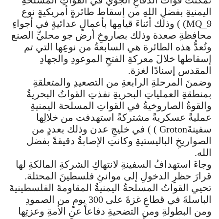
اليمنيةِ بفضلِ اللهِ من إسقاط طائرةٍ أمريكيةٍ نوع
MQ_9) ) وذلك أثناءَ قيامِها بأعمالٍ عدائيةٍ في أجواءِ
محافظةِ صعدة وذلك بصاروخِ أرض جو محليِّ الصنع
وتُعدُّ هذه الطائرة هي السابعةُ من نوعِها التي تم
إسقاطها خلالَ معركةِ الفتحِ الموعودِ والجهادِ
المقدس إسنادًا لغزة.
وضمنَ المرحلةِ الرابعةِ من التصعيدِ والمتعلقةِ
بمنطقةِ العملياتِ البحريةِ نفذتِ القواتُ البحريةُ
والقوةُ الصاروخيةُ في القواتِ المسلحة اليمنيةِ
عمليةً عسكريةً مشتركةً استهدفت من خلالِها
سفينةَGroton ) ) في خليجِ عدن وذلك بعددٍ من
الصواريخِ الباليستيةِ وكانتِ الإصابةُ دقيقةً بفضل
الله.
وجاءَ استهدافُ السفينةِ لانتهاكِ الشركةِ المالكةِ لها
قرارَ حظرِ الدخولِ إلى موانئِ فلسطينَ المحتلة.
تحيي القواتُ المسلحةُ اليمنيةُ المقاومةَ الفلسطينيةَ
الباسلةَ في قطاعِ غزةَ على 300 يومٍ من الصمودِ
ومن البطولةِ ومن التضحيةِ دفاعاً عنِ الأمةِ وعزتِها