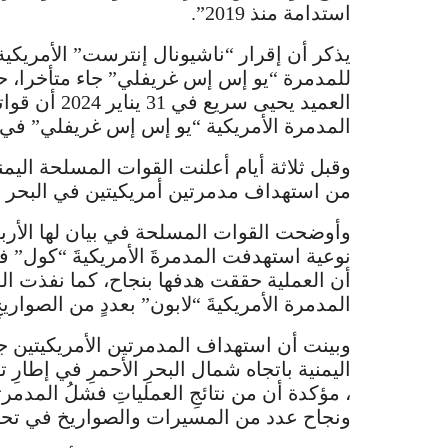
استدامة منذ 2019”.
يذكر أن إقرار “ناشيونال إنترست” الأمريكية
للمدمرة “يو إس إس غريفلي” جاء متأخرا، ح
العميد يحيى 
المدمرة الأمريكية “يو إس إس غريفلي” في ا
وقبل ثلاثة أيام أعلنت القوات المسلحة اليم
من استهداف مدمرتين أمريكيتين في البحر ا
وأوضحت القوات المسلحة في بيان لها الأربع
نوعية استهدفت المدمرةَ الأمريكيةَ “كول” 
أن العملية حققت هدفها بنجاح، كما نفذت ا
المدمرة الأمريكيةَ “لابون” بعددٍ من الصواريخِ
وبينت أن استهداف المدمرتين الأمريكيتين ج
اليمنية باتجاه شمال البحرِ الأحمرِ في إطارِ تق
، مؤكدة أن من نتائجِ العملياتِ فشلُ المدمر
ونجاح عدد من المسيرات والصواريخ في تحقيق