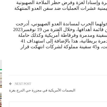
ة وإسنادا لغزة وفرض حظر الملاحة الصهيونية
ليمنية عشرات العمليات ضد سفن العدو المنتهكة
خولهما الحرب لمساندة العدو الصهيوني، أدرجت
القوات المسلحة اليمنية سفن الدولتين ضمن قائمة أهدافها، وخلال الفترة من 19 نوفمبر2023
تى 07 أغسطس 2024، تم استهداف 101 سفينة ومدمرة وفرقاطة أمريكية وكذلك حاملة
الطائرات الأمريكية أيزنهاور، و 12سفينة ومدمرة بريطانية، هذا بالإضافة إلى استهداف 41
سفينة مملوكة للكيان العدو الصهيوني المؤقت، و45 سفينة مملوكة لشركات انتهكت قرار
NEXT POST
البصمات الأمريكية في مجزرة حي الدرج بغزة