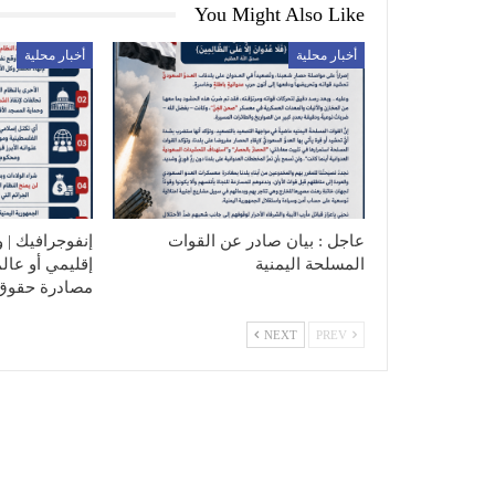
You Might Also Like
أخبار محلية
أخبار محلية
عاجل : بيان صادر عن القوات
إنفوجرافيك | و
المسلحة اليمنية
إقليمي أو عال
مصادرة حقوق
NEXT
PREV