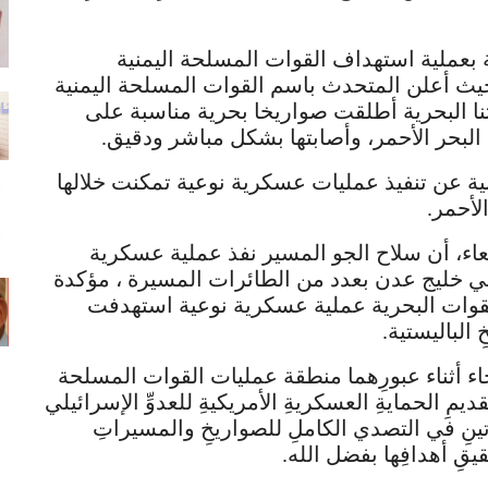
 بعملية استهداف القوات المسلحة اليمنية
يث أعلن المتحدث باسم القوات المسلحة اليمنية
سريع في 31 يناير 2024 أن قواتنا البحرية أطلقت صواريخا بحرية مناسبة على
لبحر الأحمر، وأصابتها بشكل مباشر ودقيق.
نية عن تنفيذ عمليات عسكرية نوعية تمكنت خلالها
لأحمر.
اء، أن سلاح الجو المسير نفذ عملية عسكرية
في خليج عدن بعدد من الطائرات المسيرة ، مؤكدة
لقوات البحرية عملية عسكرية نوعية استهدفت
 الباليستية.
اء أثناء عبورِهما منطقة عمليات القوات المسلحة
ديمِ الحمايةِ العسكريةِ الأمريكيةِ للعدوِّ الإسرائيلي
تينِ في التصدي الكاملِ للصواريخِ والمسيراتِ
ِ أهدافِها بفضل الله.