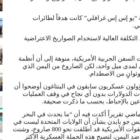
ة “يو إس إس غرافلي” كانت هدفاً لطائرات
ي.
لتكلفة العالية لاستخدام الصواريخ الاعتراضية
لسفن الحربية الأمريكية، منوهة إلى أن أنظمة
 لمدى ميل واحد، لكن الصاروخ من اليمن الذي
ثوانٍ من الاصطدام.
ولون عسكريون سابقون في البنتاغون أوضحوا أن
ت الدولارات بدون أي نجاح في وقف العمليات
رعين بالإحباط، بحسب ما ذكرت صحيفة.
لماضي تقريراً أكدت فيه أن “ما يحدث في البحر
رئيس جو بايدن بشأن أن الولايات المتحدة ليست في
حالة حرب بأي مكان في العالم”، ذلك أن “القوات الأمريكية قد أطلقت نحو 800 صاروخ، وشنت
د اليمن، لتصبح هذه الحملة العسكرية الأكثر