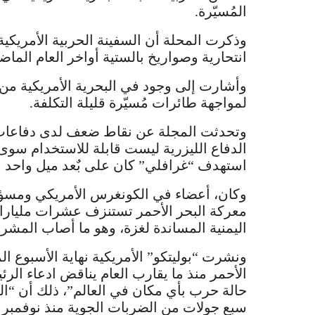
المُسيّرة.
وذكرت المحلة أن السفينة الحربية الأمريكي
انتحارية وصواريخ بالستية أواخر العام الماض
وأشارت إلى وجود في البحرية الأمريكية من ا
لمواجهة طائرات مُسيّرة قليلة التكلفة.
وتحدثت المجلة عن نقاط ضعف لدى دفاعات ا
الدفاع الليزرية ليست قابلة للاستخدام سوى
استهدف “غرافلي” كان على بٌعد ميل واحد و
وكان، أعضاء في الكونغرس الأمريكي ومسؤ
معركة البحر الأحمر تستنزف عشرات مليارا
اليمنية المساندة لغزة، وهو ما أصاب المش
ونشرت “بوليتكو” الأمريكية نهاية الأسبوع ا
الأحمر منذ ما يقارب العام يناقض ادعاء ال
سبع جولات من الضربات الجوية منذ نوفمبر ض