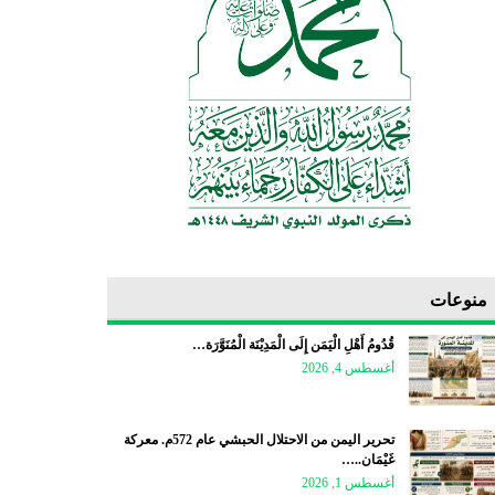
منوعات
قُدُومُ أَهْلِ الْيَمَن إِلَى الْمَدِيْنَة الْمُنَوَّرَة…
أغسطس 4, 2026
تحرير اليمن من الاحتلال الحبشي عام 572م. معركة
غَيْمَان..…
أغسطس 1, 2026