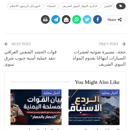
ً#اليمن
#ذكرى المولد النبوي الشريف
#مهرجان الرسول الأعظم
Share
NEXT POST
PREV POST
حجة.. مسيرة ضوئية لعشرات
قوات الحشد الشعبي العراقي
السيارات ابتهاجًا بقدوم المولد
تنفذ عملية أمنية جنوب شرق
النبوي الشريف
نينوى
You Might Also Like
أخبار محلية
أخبار محلية