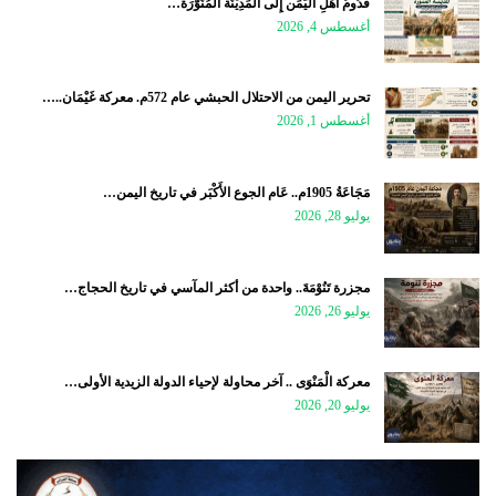
قُدُومُ أَهْلِ الْيَمَن إِلَى الْمَدِيْنَة الْمُنَوَّرَة…
أغسطس 4, 2026
تحرير اليمن من الاحتلال الحبشي عام 572م. معركة غَيْمَان..…
أغسطس 1, 2026
مَجَاعَةُ 1905م.. عَام الجوع الأَكْبَر في تاريخ اليمن…
يوليو 28, 2026
مجزرة تَنُوْمَةَ.. واحدة من أكثر المآسي في تاريخ الحجاج…
يوليو 26, 2026
معركة الْمَنْوَى .. آخر محاولة لإحياء الدولة الزيدية الأولى…
يوليو 20, 2026