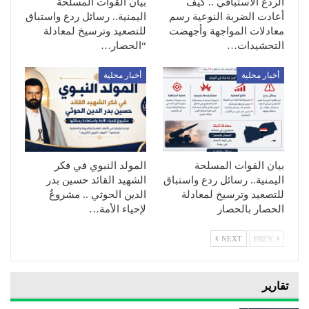
الردع الاستباقي .. كيف
بيان القوات المسلحة
أعادت الضربة النوعية رسم
اليمنية.. رسائل ردع واستباق
معادلات المواجهة وأجهضت
للتصعيد وترسيخ لمعادلة
التحشيدات…
“الحصار…
أخبار محلية
أخبار محلية
بيان القوات المسلحة
المولد النبوي في فكر
اليمنية.. رسائل ردع واستباق
الشهيد القائد حسين بدر
للتصعيد وترسيخ لمعادلة
الدين الحوثي .. مشروعٌ
الحصار بالحصار
لإحياء الأمة…
NEXT
PREV
تقارير