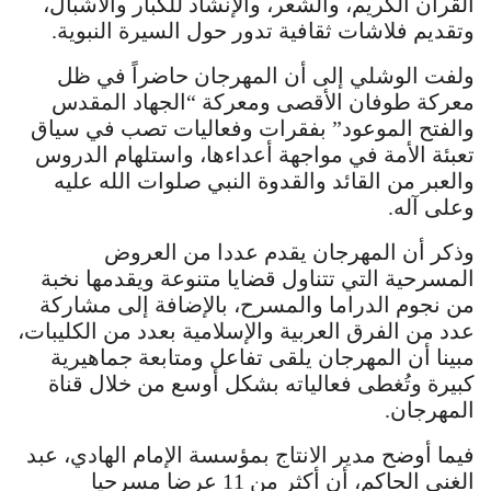
القرآن الكريم، والشعر، والإنشاد للكبار والاشبال،
وتقديم فلاشات ثقافية تدور حول السيرة النبوية.
ولفت الوشلي إلى أن المهرجان حاضراً في ظل
معركة طوفان الأقصى ومعركة “الجهاد المقدس
والفتح الموعود” بفقرات وفعاليات تصب في سياق
تعبئة الأمة في مواجهة أعداءها، واستلهام الدروس
والعبر من القائد والقدوة النبي صلوات الله عليه
وعلى آله.
وذكر أن المهرجان يقدم عددا من العروض
المسرحية التي تتناول قضايا متنوعة ويقدمها نخبة
من نجوم الدراما والمسرح، بالإضافة إلى مشاركة
عدد من الفرق العربية والإسلامية بعدد من الكليبات،
مبينا أن المهرجان يلقى تفاعل ومتابعة جماهيرية
كبيرة وتُغطى فعالياته بشكل أوسع من خلال قناة
المهرجان.
فيما أوضح مدير الانتاج بمؤسسة الإمام الهادي، عبد
الغني الحاكم، أن أكثر من 11 عرضا مسرحيا