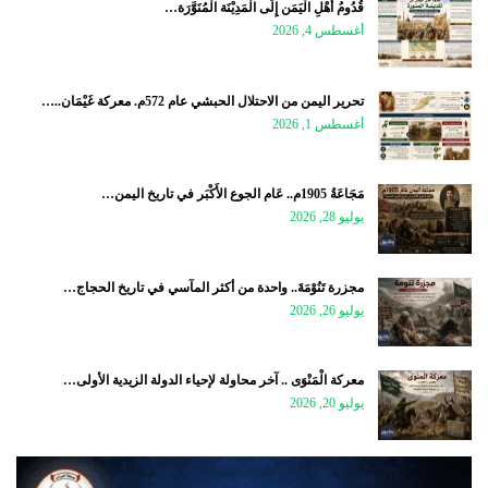
قُدُومُ أَهْلِ الْيَمَن إِلَى الْمَدِيْنَة الْمُنَوَّرَة…
أغسطس 4, 2026
تحرير اليمن من الاحتلال الحبشي عام 572م. معركة غَيْمَان..…
أغسطس 1, 2026
مَجَاعَةُ 1905م.. عَام الجوع الأَكْبَر في تاريخ اليمن…
يوليو 28, 2026
مجزرة تَنُوْمَةَ.. واحدة من أكثر المآسي في تاريخ الحجاج…
يوليو 26, 2026
معركة الْمَنْوَى .. آخر محاولة لإحياء الدولة الزيدية الأولى…
يوليو 20, 2026