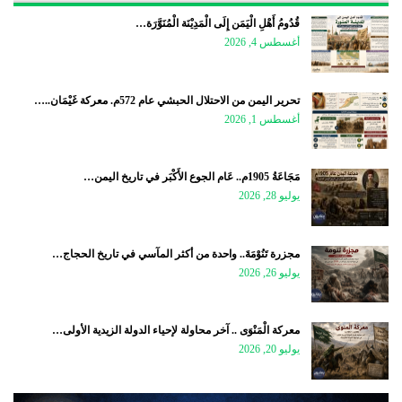
قُدُومُ أَهْلِ الْيَمَن إِلَى الْمَدِيْنَة الْمُنَوَّرَة…
أغسطس 4, 2026
تحرير اليمن من الاحتلال الحبشي عام 572م. معركة غَيْمَان..…
أغسطس 1, 2026
مَجَاعَةُ 1905م.. عَام الجوع الأَكْبَر في تاريخ اليمن…
يوليو 28, 2026
مجزرة تَنُوْمَةَ.. واحدة من أكثر المآسي في تاريخ الحجاج…
يوليو 26, 2026
معركة الْمَنْوَى .. آخر محاولة لإحياء الدولة الزيدية الأولى…
يوليو 20, 2026