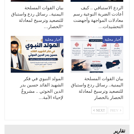
الردع الاستباقي .. كيف
بيان القوات المسلحة
أعادت الضربة النوعية رسم
اليمنية.. رسائل ردع واستباق
معادلات المواجهة وأجهضت
للتصعيد وترسيخ لمعادلة
التحشيدات…
“الحصار…
أخبار محلية
أخبار محلية
بيان القوات المسلحة
المولد النبوي في فكر
اليمنية.. رسائل ردع واستباق
الشهيد القائد حسين بدر
للتصعيد وترسيخ لمعادلة
الدين الحوثي .. مشروعٌ
الحصار بالحصار
لإحياء الأمة…
NEXT
PREV
تقارير