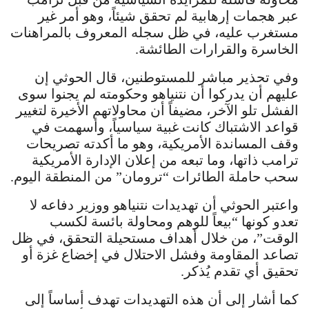
عبر هجمات إرهابية لم تحقق شيئاً، وهو أمر غير
مستغرب عليه، في ظل سجله المعروف بالمراهنات
الخاسرة والقرارات الطائشة.
وفي تحذير مباشر للمستوطنين، قال الحوثي إن
عليهم أن يدركوا أن نتنياهو وحكومته لم يجنوا سوى
الفشل تلو الآخر، مضيفاً أن محاولاتهم الأخيرة لتغيير
قواعد الاشتباك كانت غبية سياسياً، وأسهمت في
وقف المساندة الأمريكية، وهو ما أكدته تصريحات
ترامب ذاتها، وما تبعه من إعلان الإدارة الأمريكية
سحب حاملة الطائرات “ترومان” من المنطقة اليوم.
واعتبر الحوثي أن تهديدات نتنياهو ووزير دفاعه لا
تعدو كونها “بيعاً للوهم ومحاولة بائسة لكسب
الوقت”، من خلال أهداف مستحيلة التحقق، في ظل
تصاعد المقاومة وفشل الاحتلال في إخضاع غزة أو
تحقيق أي تقدم يُذكر.
كما أشار إلى أن هذه التهديدات تهدف أساساً إلى