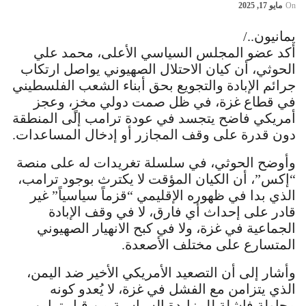
On
مايو 17, 2025
يمانيون../
أكد عضو المجلس السياسي الأعلى، محمد علي
الحوثي، أن كيان الاحتلال الصهيوني يواصل ارتكاب
جرائم الإبادة والتجويع بحق أبناء الشعب الفلسطيني
في قطاع غزة، في ظل صمت دولي مخزٍ، وعجز
أمريكي فاضح يتجسد في عودة ترامب إلى المنطقة
دون قدرة على وقف المجازر أو إدخال المساعدات.
وأوضح الحوثي، في سلسلة تغريدات له على منصة
“إكس”، أن الكيان المؤقت لا يكترث بوجود ترامب،
الذي بدا في ظهوره الإقليمي “قزماً سياسياً” غير
قادر على إحداث أي فارق، لا في وقف الإبادة
الجماعية في غزة، ولا في كبح الانهيار الصهيوني
المتسارع على مختلف الأصعدة.
وأشار إلى أن التصعيد الأمريكي الأخير ضد اليمن،
الذي يتزامن مع الفشل في غزة، لا يُعدو كونه
محاولة فاشلة للمزايدة السياسية من قبل ترامب