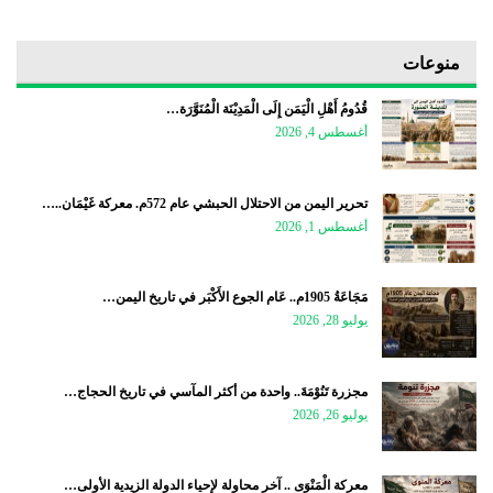
منوعات
قُدُومُ أَهْلِ الْيَمَن إِلَى الْمَدِيْنَة الْمُنَوَّرَة…
أغسطس 4, 2026
تحرير اليمن من الاحتلال الحبشي عام 572م. معركة غَيْمَان..…
أغسطس 1, 2026
مَجَاعَةُ 1905م.. عَام الجوع الأَكْبَر في تاريخ اليمن…
يوليو 28, 2026
مجزرة تَنُوْمَةَ.. واحدة من أكثر المآسي في تاريخ الحجاج…
يوليو 26, 2026
معركة الْمَنْوَى .. آخر محاولة لإحياء الدولة الزيدية الأولى…