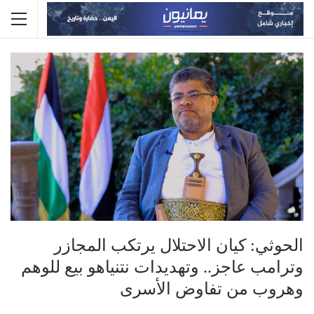
الحوثي: كيان الاحتلال يرتكب المجازر
وترامب عاجز.. وتهديدات نتنياهو بيع للوهم
وهروب من تفاوض الأسرى