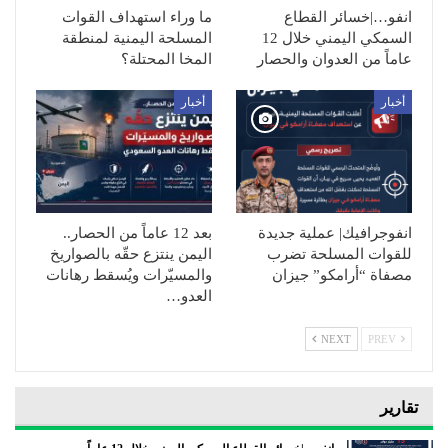
انفو…|خسائر القطاع
ما وراء استهداف القوات
السمكي اليمني خلال 12
المسلحة اليمنية لمنطقة
عاماً من العدوان والحصار
المخا المحتلة؟
أخبار
أخبار
انفوجرافيك| عملية جديدة
بعد 12 عاماً من الحصار..
للقوات المسلحة تضرب
اليمن ينتزع حقّه بالصواريخ
مصفاة “أرامكو” جيزان
والمسيّرات ويُسقط رهانات
العدو…
NEXT
PREV
تقارير