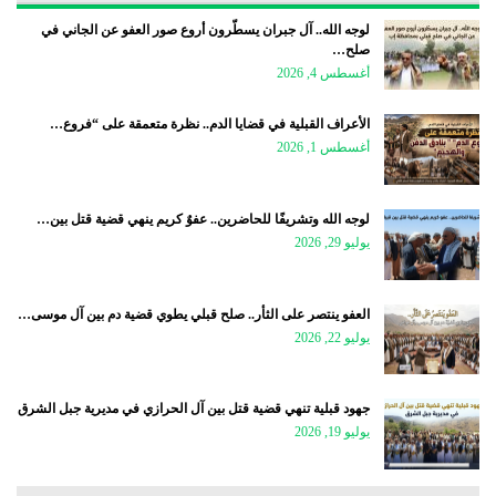
لوجه الله.. آل جبران يسطّرون أروع صور العفو عن الجاني في
صلح…
أغسطس 4, 2026
الأعراف القبلية في قضايا الدم.. نظرة متعمقة على “فروع…
أغسطس 1, 2026
لوجه الله وتشريفًا للحاضرين.. عفوٌ كريم ينهي قضية قتل بين…
يوليو 29, 2026
العفو ينتصر على الثأر.. صلح قبلي يطوي قضية دم بين آل موسى…
يوليو 22, 2026
جهود قبلية تنهي قضية قتل بين آل الحرازي في مديرية جبل الشرق
يوليو 19, 2026