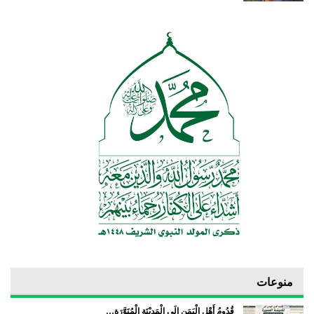
منوعات
قُدُومُ أَهْلِ الْيَمَن إِلَى الْمَدِيْنَة الْمُنَوَّرَة…