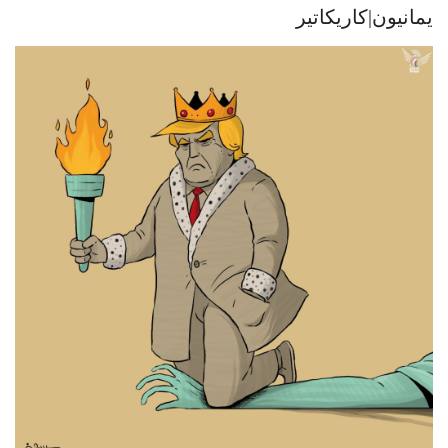
يمانيون|كاريكاتير