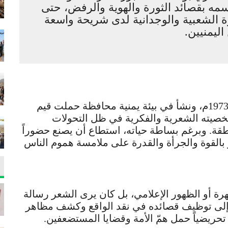
اسمه بقصائد الثورة والهوية والرفض، حتى
 الشعبية والوجدانية لدى شريحة واسعة
اليمنيين.
ولد الشهيد عبدالمحسن حسين النمري عام 1973م، ونشأ في بيئة يمنية محافظة حملت قيم
شخصيته الشعرية والفكرية في ظل التحولات
طقة. وبرغم بساطة حياته، استطاع أن يصنع حضوراً
ز بالقوة والجرأة والقدرة على ملامسة هموم الناس
هرة أو الظهور الإعلامي، بل كان يرى الشعر رسالة
راً إلى توظيف قصائده في نقد الواقع وكشف مظاهر
ياً تحريضياً حمل همّ الأمة وقضايا المستضعفين.