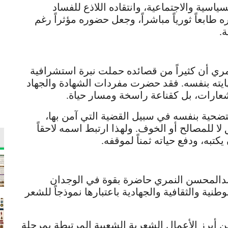
سياسية والاجتماعية، وانتقاده اللاذع للفساد
 طابعاً ثورياً مباشراً، وجعل حضوره مؤثراً رغم
.
ري أن كثيراً من قصائده حملت نبرة استشرافية
هايته بنفسه. فقد حضرت مفردات الشهادة والجهاد
عارات، بل كقناعة راسخة ومسار حياة.
ضحية بنفسه في سبيل القضية التي آمن بها،
ا للمصالح أو الخوف. ولهذا ارتبط اسمه لاحقاً
تبه، ودفع حياته ثمناً لموقفه.
بدالمحسن النمري حاضرة بقوة في الوجدان
نية والثقافية والجهادية باعتبارها نموذجاً للشعر
من أبرز الأعمال الشعرية الشعبية المرتبطة بمرحلة