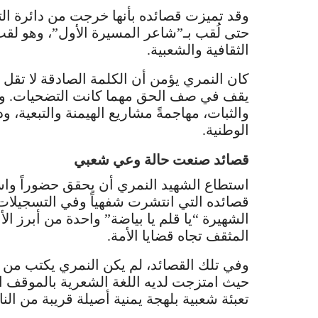
وقد تميزت قصائده بأنها خرجت من دائرة التغ
حتى لُقب بـ”شاعر المسيرة الأول”، وهو لق
الثقافية والشعبية.
كان النمري يؤمن أن الكلمة الصادقة لا تقل 
يقف في صف الحق مهما كانت التضحيات. وله
والثبات، مهاجمةً مشاريع الهيمنة والتبعية، ودا
الوطنية.
قصائد صنعت حالة وعي شعبي
استطاع الشهيد النمري أن يحقق حضوراً واس
قصائده التي انتشرت شفهياً وفي التسجيلات ا
الشهيرة “يا قلم يا بياضة” واحدة من أبرز ا
المثقف تجاه قضايا الأمة.
وفي تلك القصائد، لم يكن النمري يكتب من 
حيث امتزجت لديه اللغة الشعرية بالموقف ال
تعبئة شعبية بلهجة يمنية أصيلة قريبة من الن