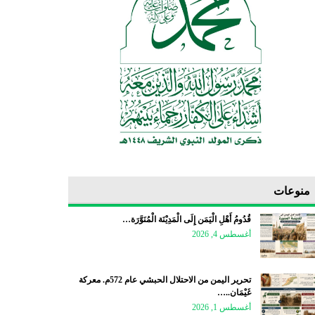
منوعات
قُدُومُ أَهْلِ الْيَمَن إِلَى الْمَدِيْنَة الْمُنَوَّرَة…
أغسطس 4, 2026
تحرير اليمن من الاحتلال الحبشي عام 572م. معركة
غَيْمَان..…
أغسطس 1, 2026