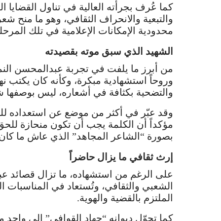
كما عُرف بجرأته العالية في تناول القضايا ال
والتبعية والانحراف الثقافي، وهو ما منح شعره
محدودية الإمكانات الإعلامية في تلك المرحلة
الشهيد الذي سبق موته بقصيدته
من أبرز ما يلفت في تجربة عبدالمحسن النم
وروحاً استشهادية مبكرة، وكأنه كان يكتب ن
والتضحية بكثافة في أشعاره، ليس بوصفها ش
وقد عبّر في أكثر من موضع عن استعداده للت
مؤكداً أن الكلمة يجب أن تكون منحازة للحق ل
بصورة “الشاعر المجاهد” الذي عاش ما كان يك
إرث ثقافي ما يزال حاضراً
على الرغم من استشهاده، ما تزال قصائد ع
الشعبي والثقافي، وتُستعاد في المناسبات الوط
الملتزم بالقضية والهوية.
كما تحوّل ديوانه “جهاد القوافي” إلى واحد 