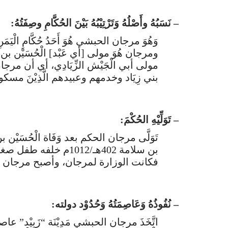
– نَسَبُهُ وأَصْلُهُ وَتَرْتِيْبُهُ بَيْنَ الحُكَّامِ وصِفَتُهُ:
وَهُوَ مرجان الحبشي هُوَ أَحَدُ حُكَّامِ الْيَمَنِ 
ومرجان هُوَ مولى [أي عَبْد] الْحُسَيْن بن 
مولى أبي الْجَيْش الزِّيَادِي، أي أن مرج
بني زِيَاد وخدمهم وعبيدهم الَّذِيْنَ مسكوا ال
– تَوَلِّيْهِ الحُكْمَ:
بن سلامة 402هـ/1012م خ
فكانت الوزارة لمرجان، وأصبح مرجان هو 
– نُفُوذُهُ وَعَاصِمَتُهُ وَحُدُوْد دولته:
اتَّخَذَ مرجان الحبشي مَدِيْنَة “زَبِيْد” عاصمةً