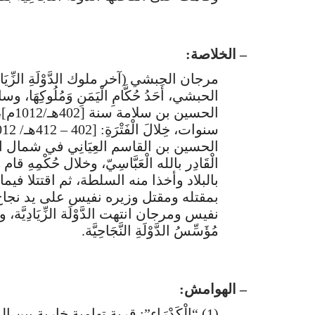
– الخلاصة:
الحبشي، أَحَدُ حُكَّامِ الْيَمَنِ وَمُلُوكِهَا، وسابع
الحسين بن القاسم العِيَانِي في شمال اليم
الْقَادِر بالله الْعَبَّاسِيّ، وخلال حُكْمِ
بالبلاد وأخذا منه السلطة، ثم اقتتلا فيما 
نفيس ومرجان انتهت الدَّوْلَة الزِّيَادِيَّة، وق
مُؤَسِّسُ الدَّوْلَةِ النَّجَاحِيَّة.
– الهوامش:
(1) “الْكَدْرَاء”: قرية تهامية خاربة 