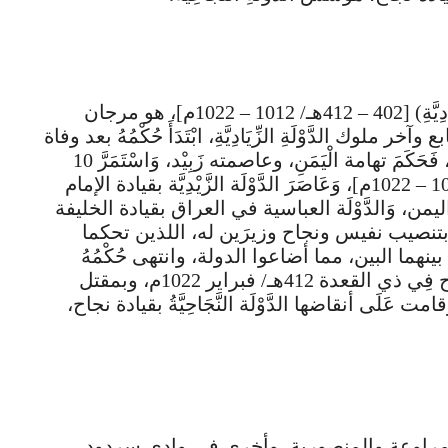
مرجان الحبشي (آخر ملوك الدَّوْلَةِ الزِّيَادِيَّةِ) [402 – 412هـ/ 1012 – 1022م]، هو مرجان
 وآخر ملوك الدَّوْلَةِ الزِّيَادِيَّةِ، ابْتَدَأَ حُكْمُهُ بعد وفاة
الحسين بن سلامة سنة [402هـ/1012م]، فَحَكَمَ تهامة الْيَمَنِ، وعاصمته زَبِيْد، وَاسْتَمَرَّ 10
سنوات، خِلالَ الْفَتْرَةِ: [402 – 412هـ/ 1012 – 1022م]، وَعَاصَرَ الدَّوْلَة الزَّيْدِيَّة بقيادة الإمام
ن، وَالدَّوْلَة العباسية في العراق بقيادة الخليفة
هِ قام بتنصيب نفيس ونجاح وزيرَين له، اللذين تحكما
بينهما البين، مما أضاعوا الدولة، وانتهى حُكْمُهُ
بمقتله ومقتل وزيره نفيس على يد نجاح فِي ذي القعدة 412هـ/ فبراير 1022م، وبمقتل
امت عَلَى أنقاضها الدَّوْلَة النَّجَاحِيَّةُ بقيادة نجاح،
بين المراوعة والمنصورية، وأخرى في وادي سردود،