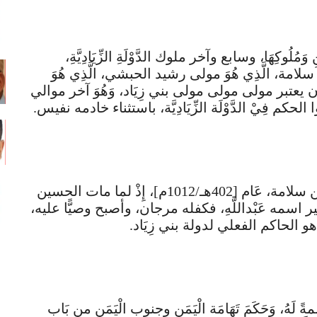
وَمُلُوكِهَا، وسابع وآخر ملوك الدَّوْلَةِ الزِّيَادِيَّةِ،
سلامة، الَّذِي هُوَ مولى رشيد الحبشي، الَّذِي هُوَ
ان يعتبر مولى مولى مولى بني زِيَاد، وَهُوَ آخر موالي
حكم فِيْ الدَّوْلَة الزِّيَادِيَّة، باستثناء خادمه نفيس.
تَوَلَّى مرجان الحكم بعد وَفَاة الْحُسَيْن بن سلامة، عَام [402هـ/1012م]، إِذْ لما مات الحسين
لفه طفل صغير اسمه عَبْداللَّهِ، فكفله مرجان، وأصبح وصيًّا عليه،
الحاكم الفعلي لدولة بني زِيَاد.
 لَهُ، وَحَكَمَ تَهَامَة الْيَمَنِ وجنوب الْيَمَن من بَاب