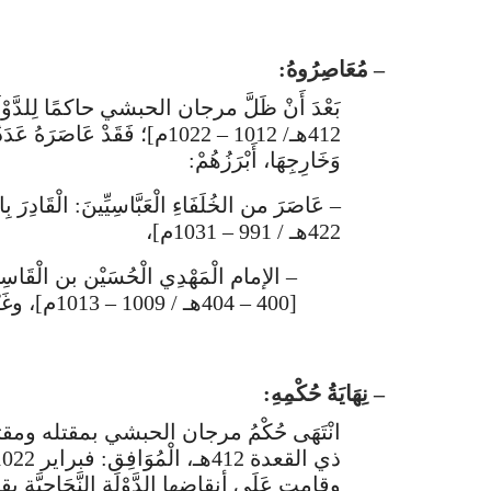
– مُعَاصِرُوهُ:
412هـ/ 1012 – 1022م]؛ فَقَدْ عَا
وَخَارِجِهَا، أَبْرَزُهُمْ:
422هـ / 991 – 1031م]،
– الإمام الْمَهْدِي الْحُسَيْن بن الْقَاسِم ا
[400 – 404هـ / 1009 – 1013م]، وغَيْرُهُمَا.
– نِهَايَةُ حُكْمِهِ:
انْتَهَى حُكْمُ مرجان الحبشي بمقتله و
وقامت عَلَى أنقاضها الدَّوْلَة النَّجَاحِيَّة بقياد