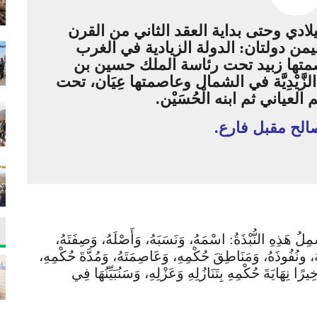
دي وحتى بداية العقد الثاني من القرن
من دولتان: الدولة الزيادية في الغرب
تها زبيد تحت رئاسة الملك حسين بن
لزَّيْدِيَّة في الشمال وعاصمتها عِيَان، تحت
لعياني ثم ابنه الْحُسَيْن.
صالح مقبل فارع.
ِ النُّبْذَةُ: اسْمَهُ، وَنَسَبَهُ، وَأَصْلَهُ، وَصِفَتَهُ،
قَبَهُ، ونُفُوذَهُ، وَمَنَاطِقَ حُكْمِهِ، وَعَاصِمَتَهُ، وَمُدَّةَ حُكْمِهِ،
ًا نِهَايَةَ حُكْمِهِ بِتَنَازُلِهِ وَعَزْلِهِ، وَسَنُبَيِّنُهَا فِي