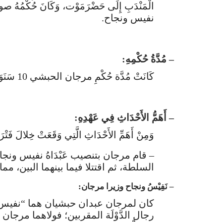
الْمَنْدَبِ إِلَى حَضْرَمَوْت، وَكَانَ حُكْم
نفيس ونجاح.
– مُدَّةُ حُكْمِهِ:
كَانَتْ مُدَّة حُكْمِ مرجان الحبشي 10 سَنَوَات خِلال الْفَتْرَةِ: [402 – 412هـ/ 1012 – 1022م].
– أَهَمُّ الأَحْدَاثِ فِي عَهْدِهِ:
وَمِنْ أَهَمِّ الأَحْدَاثِ الَّتِي وَقَعَتْ خِلالَ 
– قام مرجان بتنصيب عَبْدَاهُ نفيس ونجاح
السلطة، ثم اقتتلا فيما بينهما البين، مما أض
– نَفِيْسُ ونجاح وزيرا مرجان:
كان لمرجان عبدان حبشيان هما “نفيس” و”
رجال الدَّوْلَة المقربين؛ فولاهما مرجان