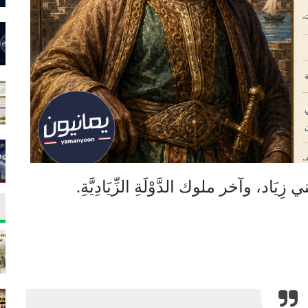
 وآخر ملوك الدَّوْلَةِ الزِّيَادِيَّةِ.