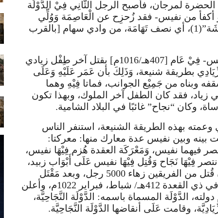
لحضرة لمرجان، فأصبح الرجل الثَّانِي فِيْ الدَّوْلَة
 أكفأ من نفيس- فقد زُحزِح عن الْعَاصِمَة وَوُلِّي
عَلَى مُدن: “الْكَدْرَاء”، وَ”المُهَجّم”، وَ”بِيْشَة”(1)، أي نصف تَهَامَة، من وادي سهام [بالقرب
وكان نفيس جبارًا غشومًا، فقام -أي نفيس- فِيْ عَام [407هـ/1016م] بقتل آخر طِفْل زيادي
ِيَادِي بطريقة شنيعة، وَذَلِكَ بأن عَمَر عَلَيْهِ وَعَلَى
ه وبناه من جَمِيْع الجوانب، فماتا فِيْهِ وهما
ني زياد، فقد كان الطفل آخر الملوك، وبهذا تكون
ة، وكان “نجاح” غائبًا في البلاد الشامية.
 وعمته بهذه الطريقة الشنيعة، استنفر الناس
 بينه وبين نفيس عدة معارك منها: معركتا:
 فيهما نفيس، وَمَعْرَكَة العقدة هُزم فِيْهَا نفيس،
 انتصر فِيْهَا نَجَاح وَقُتِل فِيْهَا نفيس عَلَى أَبْوَاب زبيد،
ثمَّ قتل مرجان وَكَانَ فِيْ “زَبِيْد”، بعد أن قُتل من الفريقين زهاء 5000 رجل، وبعد مَقْتَل
نفيس ومرجان دخل نجاح زبيد وملكها، في ذي القعدة 412هـ/ شباط، فبراير 1022م، وأعلن
ولته، الدَّوْلَة المسماة باسمه: الدَّوْلَة النَّجَاحِيَّة،
َّة، وقامت عَلَى أنقاضها الدَّوْلَة النَّجَاحِيَّة.