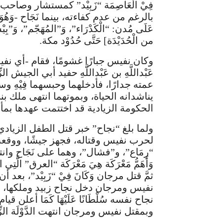
فِيْ الْعَاصِمَة “زَبِيْد” كمستشار وصاحب ا
بالرغم من عدم كفاءته، بينما نَجَاح -وَهُوَ
من الْحُدَيْدَة] حَتَّى حُدُوْد مكة.
عَبْداللَّهِ بن عَبْداللَّهِ حفيد أبي الجيش الزّ
عمته جدارًا، فأدخلهما وحبسهما فِيْهِ وسقف
يناشدانه الحياة، وبموتهما انتهى ملك ب
الحكومة الزيادية قد اختتمت عهدها بمأسا
ولما بلغ “نجاح” خبر قتل الطفل الزيادي
لحرب نفيس وقتاله، فجهز جيشًا، ووقعت
“رِمَاع”، و”فشال”، وهما على نَجَاح وانتصر
وَأَهَمُّ مَعْرَكَة هِيَ مَعْرَكَة “العرق” الَّتِي
نجاح نفسه سُلْطَانًا عَلَيْهَا كَمَا أعلن قيام د
وبمقتل نفيس ومرجان انتهت الدَّوْلَة الزِّيَادِي