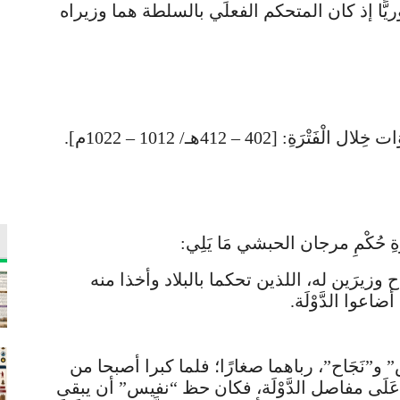
ُهُ صوريًّا إذ كان المتحكم الفعلي بالسلطة هما وزيراه
فَتْرَةِ حُكْمِ مرجان الحبشي مَا يَلِي:
 وزيرَين له، اللذين تحكما بالبلاد وأخذا منه
اعوا الدَّوْلَة.
نَجَاح”، رباهما صغارًا؛ فلما كبرا أصبحا من
 عَلَى مفاصل الدَّوْلَة، فكان حظ “نفيس” أن يبقى