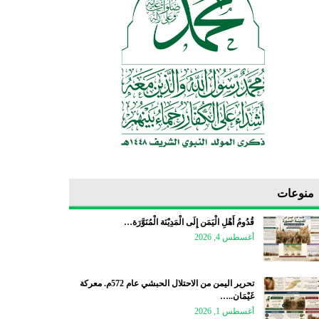
منوعات
قُدُومُ أَهْلِ الْيَمَن إِلَى الْمَدِيْنَة الْمُنَوَّرَة…
أغسطس 4, 2026
تحرير اليمن من الاحتلال الحبشي عام 572م. معركة
غَيْمَان..…
أغسطس 1, 2026