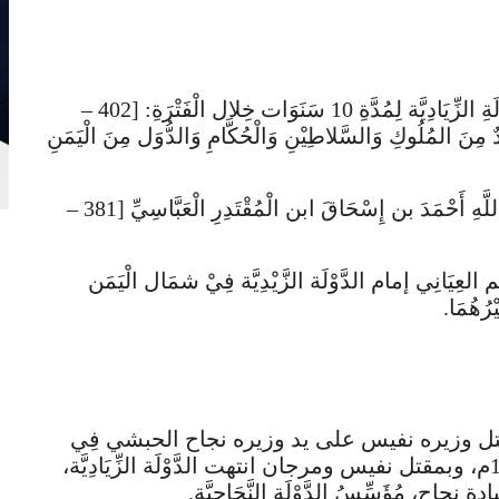
بَعْدَ أَنْ ظَلَّ مرجان الحبشي حاكمًا لِلدَّوْلَةِ الزِّيَادِيَّة لِمُدَّةِ 10 سَنَوَات خِلال الْفَتْرَةِ: [402 –
صَرَهُ عَدَدٌ مِنَ المُلُوكِ وَالسَّلاطِيْنِ وَالْحُكَّامِ وَالدُّوَل مِنَ الْيَمَنِ
– عَاصَرَ من الخُلَفَاءِ الْعَبَّاسِيِّينَ: الْقَادِرَ بِاللَّهِ أَحْمَدَ بن إِسْحَاقَ ابن الْمُقْتَدِرِ الْعَبَّاسِيِّ [381 –
لعِيَانِي إمام الدَّوْلَة الزَّيْدِيَّة فِيْ شمَال الْيَمَن
مقتل وزيره نفيس على يد وزيره نجاح الحبشي فِي
ذي القعدة 412هـ، الْمُوَافِق: فبراير 1022م، وبمقتل نفيس ومرجان انتهت الدَّوْلَة الزِّيَادِيَّة،
ة نجاح، مُؤَسِّسُ الدَّوْلَةِ النَّجَاحِيَّة.