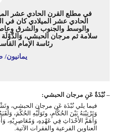
في مطلع القرن الحادي عشر الميلا
الحادي عشر الميلادي كان في الي
والوسط والجنوب والشرق وعاصم
سلامة ثم مرجان الحبشي، وَالدَّوْلَة ا
رئاسة الإمام القاسم ا
يمانيون/ 
– نُبْذَةٌ عَنِ مرجان الحبشي:
فيما يلي نُبْذَة عَن مرجان الحبشي، وتَشْمِلُ هَذِه
وَتَرْتِيْبَهُ بَيْنَ الحُكَّامِ، وتَوَلِّيْهِ الحُكْمَ، وَلَ
وَأَهَمَّ الأَحْدَاثِ فِي عَهْدِهِ، وَمُعَاصِرِيْهِ، وَأَخِير
العناوين الفرعية والفقرات الآتية.