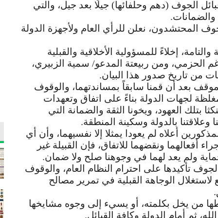
ائل الجوف (دهم وحلفائها) جيلًا بعد جيل، والتي
 والضمانات.
لجوف المحتشدون، نعلن للرأي العام ولأجهزة الدولة
لة والتامة، إخلاءً للمسؤولية الأخلاقية والقبلية
غم الحزمي، ومن ربيعتة المدعو/ سمية الزبيري،
ت من تاريخ صدور هذا البيان.
الموقف بعد أن قمنا سابقاً بمساندتهما، والوقوف
مغلظة لجهات الدولة بناءً على اتفاق وتعهدات
ينكثا بتلك العهود، ويخونا الثقة والضمانة التي
وعلاقتنا بالدولة وسكينة المنطقة.
لمذكورين أعلاه لم يعودا يمثلا إلا نفسيهما، وأن أي
راء أفعالهما ونقضهما للاتفاق، فإن القبيلة غير
لحماية ولم يعد لهما في وجوهنا صلح ولا ضمان.
ل الجوف تأكيدها على احترام النظام العام، والوقوف
لاستغلال الوجاهة القبلية في تمرير مصالح
اطها من يخل بكلمته، أو يسيء إلى وجوه مشايخها
الله، ثم أمام الدولة وكافة القبائل.