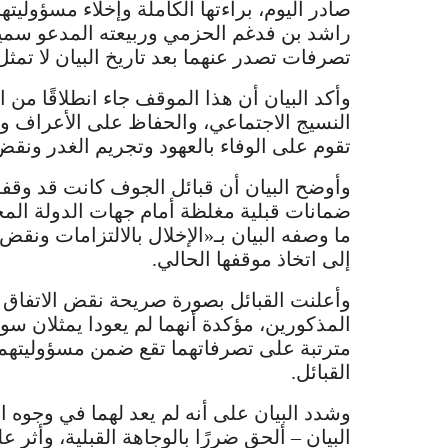
صادر اليوم، براءتها الكاملة وإخلاء مسؤوليتها
راشد بن فدغم الحزمي وربيعته المدعو سمية 
تصرفات تصدر عنهما بعد تاريخ البيان لا تمثل 
وأكد البيان أن هذا الموقف جاء انطلاقًا 
النسيج الاجتماعي، والحفاظ على الأعراف وال
تقوم على الوفاء بالعهود وتجريم الغدر ونقض
وأوضح البيان أن قبائل الجوف كانت قد وقف
ضمانات قبلية مغلظة أمام جهات الدولة المخت
ما وصفه البيان بـ«الإخلال بالالتزامات ونقض 
إلى اتخاذ موقفها الحالي.
وأعلنت القبائل بصورة صريحة نقض الاتفاق ا
المذكورين، مؤكدة أنهما لم يعودا يمثلان سوى 
مترتبة على تصرفاتهما تقع ضمن مسؤوليتهما
القبائل.
وشدد البيان على أنه لم يعد لهما في وجوه 
البيان – ألحق ضررًا بالوجاهة القبلية، وأثر