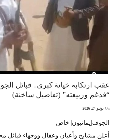
عقب ارتكابه خيانة كبرى.. قبائل الجو
“فدغم وربيعته” (تفاصيل ساخنة)
On
يونيو 24, 2026
الجوف|يمانيون| خاص
أعلن مشايخ وأعيان وعقال ووجهاء قبائل محا