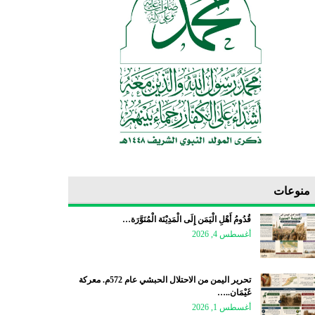
منوعات
قُدُومُ أَهْلِ الْيَمَن إِلَى الْمَدِيْنَة الْمُنَوَّرَة…
أغسطس 4, 2026
تحرير اليمن من الاحتلال الحبشي عام 572م. معركة
غَيْمَان..…
أغسطس 1, 2026