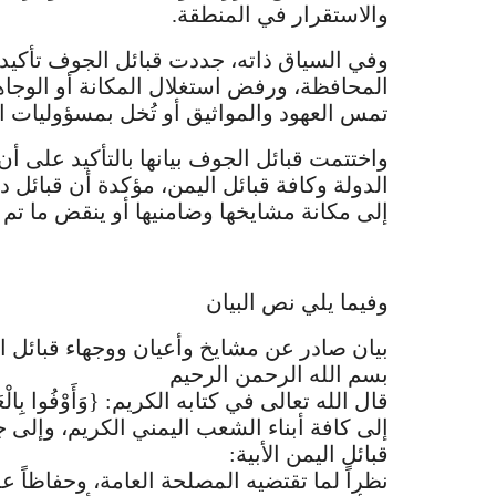
والاستقرار في المنطقة.
وفي السياق ذاته، جددت قبائل الجوف تأكيده
المحافظة، ورفض استغلال المكانة أو الوجا
تمس العهود والمواثيق أو تُخل بمسؤوليات ا
واختتمت قبائل الجوف بيانها بالتأكيد على أن 
الدولة وكافة قبائل اليمن، مؤكدة أن قبائل 
إلى مكانة مشايخها وضامنيها أو ينقض ما تم ال
وفيما يلي نص البيان
بيان صادر عن مشايخ وأعيان ووجهاء قبائل ا
بسم الله الرحمن الرحيم
قال الله تعالى في كتابه الكريم: {وَأَوْفُوا بِالْعَهْ
إلى كافة أبناء الشعب اليمني الكريم، وإلى 
قبائل اليمن الأبية:
نظراً لما تقتضيه المصلحة العامة، وحفاظاً 