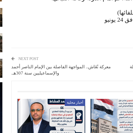
ائها)
NEXT POST
ة
معركة نُغَاش.. المواجهة الفاصلة بين الإمام الناصر أحمد
والإسماعيليين سنة 307هـ.
أخبار محلية