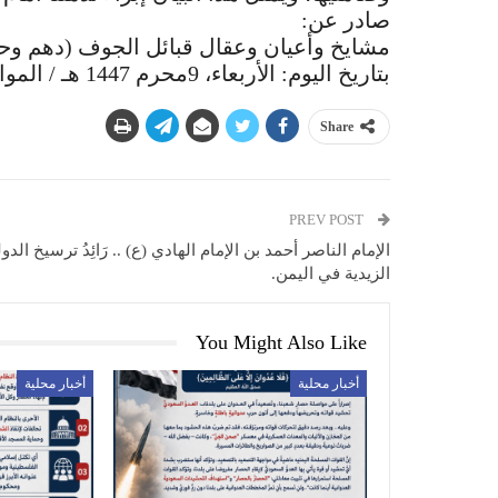
صادر عن:
مشايخ وأعيان وعقال قبائل الجوف (دهم وحلف
بتاريخ اليوم: الأربعاء، 9محرم 1447 هـ / الموافق 24 يونيو
Share
PREV POST
الإمام الناصر أحمد بن الإمام الهادي (ع) .. رَائِدُ ترسيخ الدول
الزيدية في اليمن.
You Might Also Like
أخبار محلية
أخبار محلية