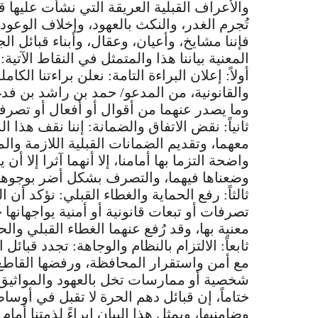
والأعراف القبلية العريقة التي نشأت عليها قب
تُجرم الغدر، والنكث بالعهود، وإخلاف الوعود
فإننا مشايخ، وأعيان، وعقال، وأبناء قبائل ا
المعنية بياننا هذا والمتمثل في النقاط الآتية:
أولاً: إعلان البراءة التامة: نعلن براءتنا الكام
والقانونية، من المدعو/ حمد بن راشد بن فد
وما يصدر عنهما من أقوال أو أفعال أو تصرفا
ثانياً: نقض الاتفاق والضمانة: إننا نقف هذا 
معهما، وتقديم الضمانات القبلية اللازمة وال
واضحة التزما بها أمامنا، إلا أنهما آثرا إلا أن 
وضعناها فيهما، والتصرف بشكل أضر بوجوهنا 
ثالثاً: رفع الحماية والغطاء القبلي: نؤكد أن ا
تصرفات أو تبعات قانونية أو أمنية يواجهانها ج
معنية بها، وقد رُفع عنهما الغطاء القبلي وا
ثابعاً: الالتزام بالنظام والوجاهة: تجدد قبائ
مع أمن واستقرار المحافظة، ورفضها القاطع 
شخصية أو ممارسات تخل بالعهود والمواثيق.
ختاماً، إن قبائل دهم الحرة لا تقبل في أوس
وضامنيها، ويمثل هذا البيان إبراءً لذمتنا أمام 