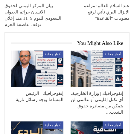
عبد السلام للعالم: مزاعم
بيان المركز اليمني لحقوق
الإنزال البري تأتي لرفع
الانسان جرائم العدوان
معنويات “القاعدة”
السعودي لليوم 9_11 منذ إعلان
توقف عاصفة الحزم
You Might Also Like
أخبار محلية
أخبار محلية
إنفوجرافيك | وزارة الخارجية:
إنفوجرافيك | الرئيس
أي تكتل إقليمي أو عالمي لن
المشاط يوجه رسائل نارية
يتمكن من مصادرة حقوق
الشعب…
أخبار محلية
أخبار محلية