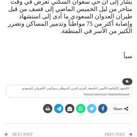
يشار إلى أن حي سعوان السكني تعرض في وقت
متاخر من ليل الخميس الماضي إلى قصف من قبل
طيران العدوان السعودي ما أدى إلى استشهاد
وإصابة أكثر من 75 مواطناً وتدمير المساكن وتضرر
الكثير من الأسر في المنطقة.
سبأ
#الجبهة_الإعلامية #اليمن #عاصفة_الحزم #قرن_الشيطان_سينكسر #العدوان_السعودي
#YemenUnderAttack #handsoffyemen
Share
NEXT POST
PREV POST