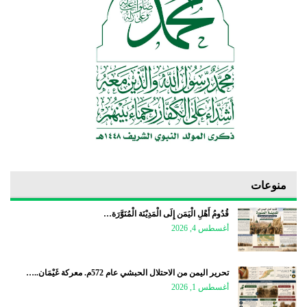
منوعات
قُدُومُ أَهْلِ الْيَمَن إِلَى الْمَدِيْنَة الْمُنَوَّرَة…
أغسطس 4, 2026
تحرير اليمن من الاحتلال الحبشي عام 572م. معركة غَيْمَان..…
أغسطس 1, 2026