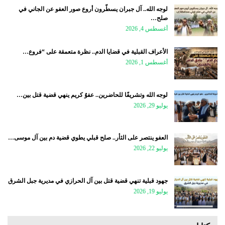
لوجه الله.. آل جبران يسطّرون أروع صور العفو عن الجاني في
صلح…
أغسطس 4, 2026
الأعراف القبلية في قضايا الدم.. نظرة متعمقة على “فروع…
أغسطس 1, 2026
لوجه الله وتشريفًا للحاضرين.. عفوٌ كريم ينهي قضية قتل بين…
يوليو 29, 2026
العفو ينتصر على الثأر.. صلح قبلي يطوي قضية دم بين آل موسى…
يوليو 22, 2026
جهود قبلية تنهي قضية قتل بين آل الحرازي في مديرية جبل الشرق
يوليو 19, 2026