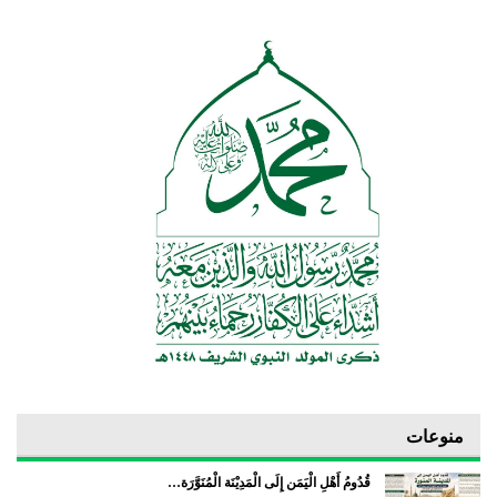
منوعات
قُدُومُ أَهْلِ الْيَمَن إِلَى الْمَدِيْنَة الْمُنَوَّرَة…