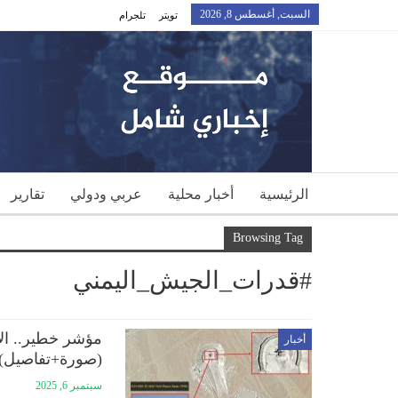
السبت, أغسطس 8, 2026
تويتر
تلجرام
الرئيسية
أخبار محلية
عربي ودولي
تقارير
Browsing Tag
#قدرات_الجيش_اليمني
مؤشر خطير.. الإم
أخبار
(صورة+تفاصيل)
سبتمبر 6, 2025