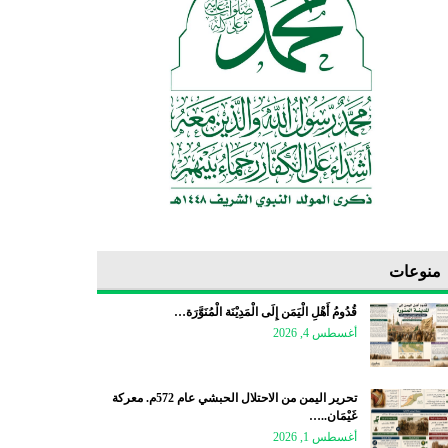
منوعات
قُدُومُ أَهْلِ الْيَمَن إِلَى الْمَدِيْنَة الْمُنَوَّرَة…
أغسطس 4, 2026
تحرير اليمن من الاحتلال الحبشي عام 572م. معركة
غَيْمَان..…
أغسطس 1, 2026