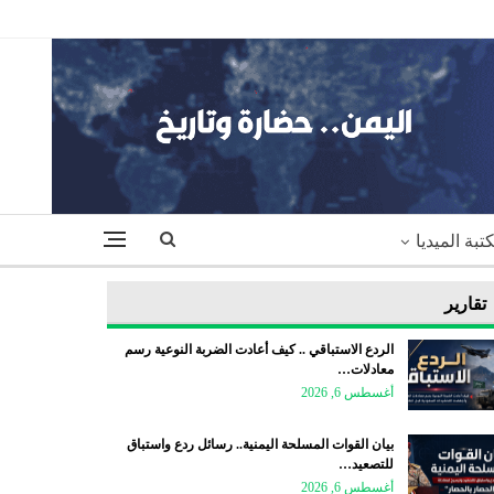
تبة الميديا
تقارير
الردع الاستباقي .. كيف أعادت الضربة النوعية رسم
معادلات…
أغسطس 6, 2026
بيان القوات المسلحة اليمنية.. رسائل ردع واستباق
للتصعيد…
أغسطس 6, 2026