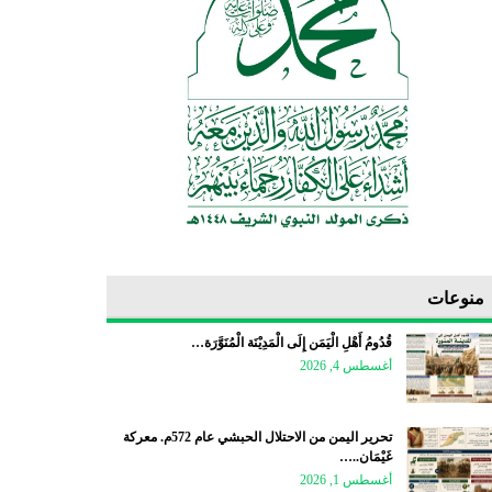
منوعات
قُدُومُ أَهْلِ الْيَمَن إِلَى الْمَدِيْنَة الْمُنَوَّرَة…
أغسطس 4, 2026
تحرير اليمن من الاحتلال الحبشي عام 572م. معركة
غَيْمَان..…
أغسطس 1, 2026