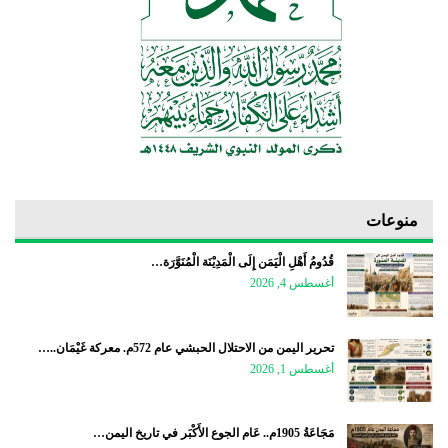
منوعات
قُدُومُ أَهْلِ الْيَمَن إِلَى الْمَدِيْنَة الْمُنَوَّرَة…
أغسطس 4, 2026
تحرير اليمن من الاحتلال الحبشي عام 572م. معركة غَيْمَان..…
أغسطس 1, 2026
مَجَاعَةُ 1905م.. عَام الجوع الأَكْبَر في تاريخ اليمن…