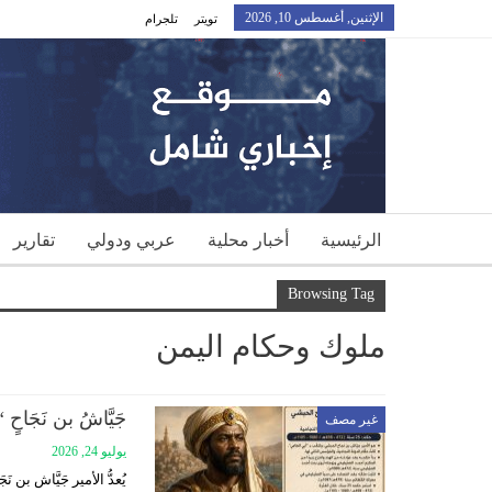
الإثنين, أغسطس 10, 2026
تويتر
تلجرام
الرئيسية
أخبار محلية
عربي ودولي
تقارير
Browsing Tag
ملوك وحكام اليمن
جَيَّاشُ بن نَجَاحٍ “أَ
غير مصف
يوليو 24, 2026
يُعدُّ الأمير جَيَّاش 