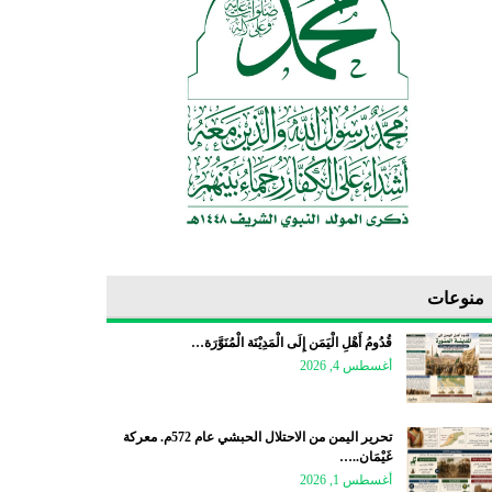
منوعات
قُدُومُ أَهْلِ الْيَمَن إِلَى الْمَدِيْنَة الْمُنَوَّرَة…
أغسطس 4, 2026
تحرير اليمن من الاحتلال الحبشي عام 572م. معركة
غَيْمَان..…
أغسطس 1, 2026