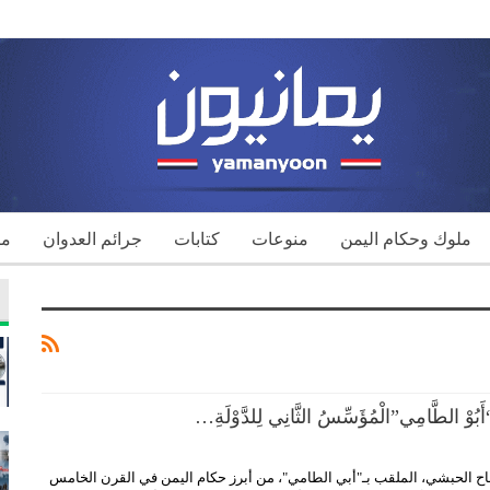
ملوك وحكام اليمن
منوعات
كتابات
جرائم العدوان
مك
بُوْ الطَّامِي”الْمُؤَسِّسُ الثَّانِي لِلدَّوْلَةِ…
بن نَجَاح الحبشي، الملقب بـ"أبي الطامي"، من أبرز حكام اليمن في القرن الخامس