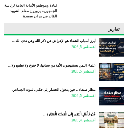
قيادة وموظفو الأمانة العامة لرئاسة
الجمهورية يزورون مقام الشهيد
القائد في مران بصعدة
تقارير
أبرز أسباب الشقاء هو الإعراض عن ذكر الله وعن هدى الله…
أغسطس 5, 2026
علماء اليمن يستنهضون الأمة من سباتها: لا خنوع ولا تطبيع ولا…
أغسطس 5, 2026
مطار صنعاء .. حين يتحول الحصار إلى حكم بالموت الجماعي
أغسطس 5, 2026
قُدُومُ أَهْلِ الْيَمَن إِلَى الْمَدِيْنَة الْمُنَوَّرَة…
أغسطس 4, 2026