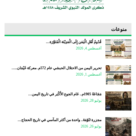
منوعات
قُدُومُ أَهْلِ الْيَمَن إِلَى الْمَدِيْنَة الْمُنَوَّرَة…
أغسطس 4, 2026
تحرير اليمن من الاحتلال الحبشي عام 572م. معركة غَيْمَان..…
أغسطس 1, 2026
مَجَاعَةُ 1905م.. عَام الجوع الأَكْبَر في تاريخ اليمن…
يوليو 28, 2026
مجزرة تَنُوْمَةَ.. واحدة من أكثر المآسي في تاريخ الحجاج…
يوليو 26, 2026