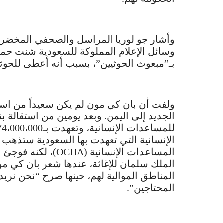
وأشار جو لوريا المراسل والصحفي المخضرم 
وسائل الإعلام المملوكة للسعودية شنت حم
بـ”مبعوث الحوثيين”، بسبب أنه أعطى للحوثيين 20% من حصة الح
ولفت أن بان كي مون لم يكن سعيداً من است
الجديد إلى اليمن. وبعد يومين من استقالة ب
الإنسانية التي تعهدت بها السعودية ستذهب 
المساعدات الإنسانية
الملك سلمان للإغاثة، عندها شعر بان كي 
المناطق الموالية لهم، حينها صرح “نحن نري
المحتاجين”.