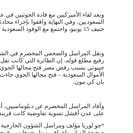
السعوديين، وفي النهاية وافقوا بإجراء محا
جنيف 15 يونيو، واجتمع مع الوفود السعودية ووفود هادي. ولكن أين هم الحوثيون؟
ونقل المراسل والصحفي المخضرم في الشؤو
جيبوتي بسبب رفض مصر فتح مجالها الجوي. 
الأموال السعودية – فتح مجالها الجوي جاءت 
بان كي مون.
وأفاد المراسل المخضرم عن دبلوماسيين،
على عدن أفشل تسوية تفاوضية كانت قريبة 
*جو لوريا مؤلف ومراسل الشؤون الخارجية 
صحيفة الديلي تلغراف، ستار جوهانسبرغ، ج