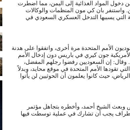
 دخول المواد الغذائية إلى اليمن، مما اضطرت
ن. واستنفر بان كي مون المنظمات والوكالات
بة التي يسببها التدخل العسكري السعودي في
 8 مايو، تجاهل السعوديون الأمم المتحدة مرة أخرى، واتفقوا على هدنة
الأمريكية جون كيري في باريس دون إدخال الأمم
ن. وقال: إن السعوديين رفضوا رجلهم المفضل،
تي تقودها الأمم المتحدة في موقع محايد، وبدلاً
حادثات من 18-19 مايو في الرياض، حيث كانوا يعلمون أن الحوثيين لن يأتوا
اض وبعث الشيخ أحمد، وأخطره بتجاهل مؤتمر
أطراف يجب أن تشارك في عملية توسطت فيها