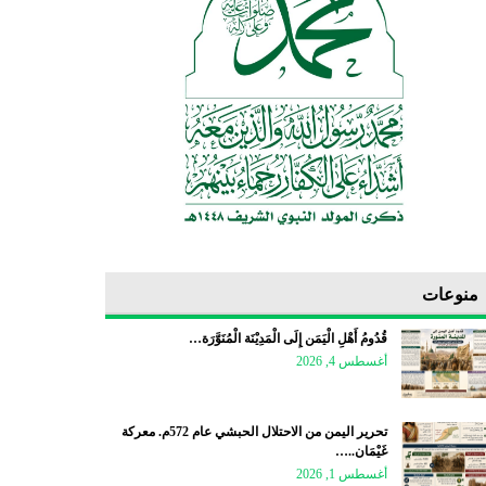
منوعات
قُدُومُ أَهْلِ الْيَمَن إِلَى الْمَدِيْنَة الْمُنَوَّرَة…
أغسطس 4, 2026
تحرير اليمن من الاحتلال الحبشي عام 572م. معركة
غَيْمَان..…
أغسطس 1, 2026