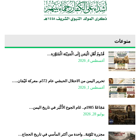
منوعات
قُدُومُ أَهْلِ الْيَمَن إِلَى الْمَدِيْنَة الْمُنَوَّرَة…
أغسطس 4, 2026
تحرير اليمن من الاحتلال الحبشي عام 572م. معركة غَيْمَان..…
أغسطس 1, 2026
مَجَاعَةُ 1905م.. عَام الجوع الأَكْبَر في تاريخ اليمن…
يوليو 28, 2026
مجزرة تَنُوْمَةَ.. واحدة من أكثر المآسي في تاريخ الحجاج…