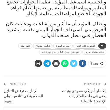
والجنسية اسماعيل المؤيد، أنظمة الجوازات تخضع
لمعايير ومواصفات عالمية من ضمنها نظام قراءة
الجودة الخاضع لمواصفات منظمة الإيكاو.
وأضاف المؤيد أن ما أثير من إشاعات ودعايات كان
الغرض منها استهداف الجواز اليمني نفسه وتشديد
الحصار على مطار صنعاء الدولي.
العدوان على اليمن
الغارات الجوية
تحالف العدوان
قيود حادة
مطار صنعاء الدولي
منع دخول وقود الطائرات وأجهزة فنية
Share
NEXT POST
PREV POST
إنكسار أمريكي سعودي وثبات
الإمارات ترفض التنازل
يمني في قلب المتغيرات
للسعودية في تنافس دولي
الإقليمية والدولية
بينهما