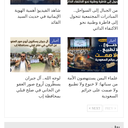
من الجبال إلى السواحل..
شاهد الفيديو| أهمية الهوية
المبادرات المجتمعية تتحول
الإيمانية في حديث السيد
إلى قاطرة وطنية نحو
القائد
الاكتفاء الذاتي
أخبار
أخبار
علماء اليمن يستنهضون الأمة
لوجه الله.. آل جبران
من سباتها: لا خنوع ولا تطبيع
يسطّرون أروع صور العفو
ولا صمت على جرائم
عن الجاني في صلح قبلي
السعودية
بمحافظة إب
NEXT
PREV
تقارير