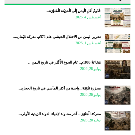
قُدُومُ أَهْلِ الْيَمَن إِلَى الْمَدِيْنَة الْمُنَوَّرَة…
أغسطس 4, 2026
تحرير اليمن من الاحتلال الحبشي عام 572م. معركة غَيْمَان..…
أغسطس 1, 2026
مَجَاعَةُ 1905م.. عَام الجوع الأَكْبَر في تاريخ اليمن…
يوليو 28, 2026
مجزرة تَنُوْمَةَ.. واحدة من أكثر المآسي في تاريخ الحجاج…
يوليو 26, 2026
معركة الْمَنْوَى .. آخر محاولة لإحياء الدولة الزيدية الأولى…
يوليو 20, 2026