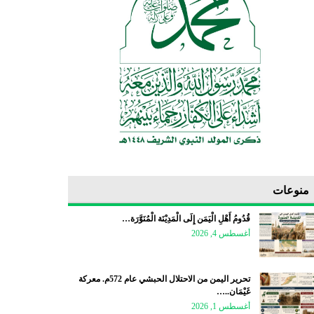
منوعات
قُدُومُ أَهْلِ الْيَمَن إِلَى الْمَدِيْنَة الْمُنَوَّرَة…
أغسطس 4, 2026
تحرير اليمن من الاحتلال الحبشي عام 572م. معركة
غَيْمَان..…
أغسطس 1, 2026