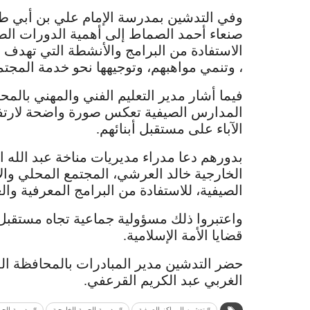
وفي التدشين بمدرسة الإمام علي بن أبي طا
صنعاء أحمد الصماط إلى أهمية الدورات الصي
الاستفادة من البرامج والأنشطة التي تهدف
، وتنمي مواهبهم، وتوجيهها نحو خدمة المجتم
فيما أشار مدير التعليم الفني والمهني بالمح
المدارس الصيفية تعكس صورة واضحة لارت
الآباء على مستقبل أبنائهم.
بدورهم دعا مدراء مديريات مناخة عبد الله 
الخارجية خالد العرشي، المجتمع المحلي وال
الصيفية، للاستفادة من البرامج المعرفية وال
واعتبروا ذلك مسؤولية جماعية تجاه مستقبل ا
قضايا الأمة الإسلامية.
حضر التدشين مدير المبادرات بالمحافظة ا
الغربي عبد الكريم القرعفي.
# تدشين المراكز الصيفية
# مديرية الحيمة الخارجية
# مديرية الحي