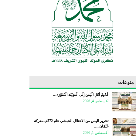
منوعات
قُدُومُ أَهْلِ الْيَمَن إِلَى الْمَدِيْنَة الْمُنَوَّرَة…
أغسطس 4, 2026
تحرير اليمن من الاحتلال الحبشي عام 572م. معركة
غَيْمَان..…
أغسطس 1, 2026