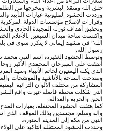
شعارات البراءة من أعداء الله، والشعارات و
خلق الله ومنقذ البشرية ومخرجها من الظلما
ورددت الحشود المليونية عبارات التأييد وال
وقرارات لإصلاح مؤسسات الدولة المركزية وا
وتحقيق أهداف ثورته المجيدة الحادي والعش
واكتست ساحة ميدان السبعين بالأعلام الخض
الله” في مشهد إيماني لا يتكرر سوى في بلد 
رسول الله.
وتوسط الحشود الغفيرة، اسم النبي محمد صل
أضفت على المهرجان المحمدي الأكبر روحان
الذي يكنه اليمنيون لخاتم الأنبياء وسيد ال
وصدحت الساحة بالأناشيد والموشحات والمدائ
المشاركة من مختلف الألوان التراثية اليمنية،
التي شكلت محطة فاصلة غيرت واقع البشرية
الحق والحرية والعدالة.
كما هتفت الحشود المحتفلة، بعبارات المدح 
وآله وسلم، مجسدين بذلك الموقف الذي استق
النبي من مكة إلى المدينة المنورة.
وجددت الحشود المحتفلة التأكيد على الولاء 