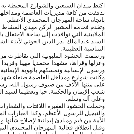
اكتظ ميدان السبعين والشوارع المحيطة به في
تدفقت من كافة مديريات العاصمة ومداخلها 
باتجاه ساحة المهرجان المحمدي الأعظم.
وتقدم فخامة المشير الركن مهدي المشاط 
الملايينية التي توافدت إلى ساحة الاحتفال ب
السيد عبدالملك بدر الدين الحوثي لأبناء ال
المناسبة العظيمة.
ورسمت الحشود المليونية التي تقاطرت من 
وعزلها وقراها، مشهدا محمديا مهيبا وفريدا ي
ورسول الإنسانية وتمسكهم بالهوية الإيمانية ا
وكانت شوارع ومداخل العاصمة صنعاء شهد
على متنها الآلاف من ضيوف رسول الله، رسمت
شعب الإيمان والحكمة، حبا وتعظيما لسيد الب
وعلى آله وسلم.
وحملت الحشود الغفيرة اللافتات والشعارات ا
والتبجيل للرسول الأعظم، وكذا العبارات المع
للأمة من قيم ومبادئ إيمانية لإصلاح شأنها وا
وقبل انطلاق فعالية المهرجان المحمدي الم