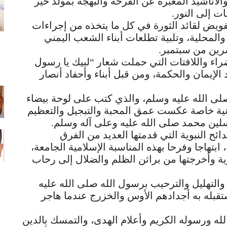
الأناشيد المعبرة عن الفرحة والبهجة بمولد خير
ت إلى النور.
تفويض لقائد الثورة في كل ما يتخذه من إجراءات
لمحلية، وتلبية تطلعات أبناء الشعب اليمني
رين من سبتمبر.
راء واللافتات التي حملت شعار “لبيك يا رسول
الإيمان والحكمة، ومن قبل أبناء وأحفاد أنصار
ى الله عليه وسلم، والذي كتب على لوحة بيضاء
ية خاصة عكست عمق المحبة والتبجيل والتعظيم
مرسلين محمد صلى الله عليه وعلى آله وسلم.
ح النبوية التي قدمتها العديد من الفرق
 ابتهاجا وفرحا بهذه المناسبة الإسلامية الجامعة،
 وأخرجتها من براثن الظلم والضلال إلى رحاب
والتهليل والترحيب برسول الله صلى الله عليه
بله به أجدادهم الأوس والخزرج عندما هاجر
لله ورسوله الكريم وأعلام الهدى، والتمسك بالدين