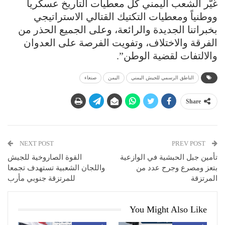
غيّر الشعب اليمني كل معطيات التاريخ عسكرياً
ووطنياً ومعطيات التكتيك القتالي الاستراتيجي
بخبراتنا الجديدة والرائعة، وعلى الجميع الحذر من
الفرقة والاختلاف، وتفويت الفرصة على العدوان
والالتفات لقضية الوطن”.
الناطق الرسمي للجيش اليمني
اليمن
صنعاء
Share
NEXT POST
PREV POST
تأمين جبل الحبشية في الوازعية
القوة الصاروخية للجيش
بتعز ومصرع وجرح عدد من
واللجان الشعبية تستهدف تجمعا
المرتزقة
للمرتزقة جنوبي مأرب
You Might Also Like