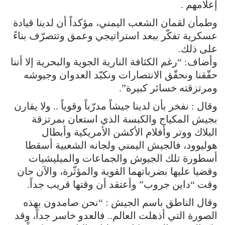
إعلامهم .
وطمأن لقمان الشعب اليمني، مؤكداً أن لدينا قيادة
عسكرية تفكّر ببعد استراتيجي وعمق وتتصرّف بناءً
على ذلك.
وأضاف: “رغم الكثافة النارية الجوية والبحرية إلا أننا
حقّقنا ونحقّق الانتصارات ونكبّد العدوان وجيوشه
ومرتزقته خسائر كبيرة”.
وقال : نفخر بأن لدينا جيشاً مدرّباً وقوياً .. ولا يقارن
بجيش المكياج والكبسة الذي استعان بمرتزقة
البلاك ووتر وأفلام الأكشن الأمريكية وأبطال
هوليوود، فالجيش اليمني ولجانه الشعبية أسقطا
أسطورة تلك الجيوش والجماعات والميليشيات
وقضيا عليها بضرباتهما القوية والمؤثّرة، والآن حان
وقت “داين جروب” وأعتقد أن وقتها قريب جداً.
وقال الناطق باسم الجيش : “نحن صامدون بهذه
الصورة التي أذهلت العالم.. فالعدو خاسر جداً، وقد