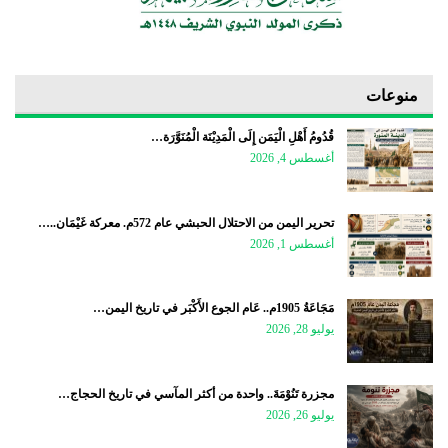
منوعات
قُدُومُ أَهْلِ الْيَمَن إِلَى الْمَدِيْنَة الْمُنَوَّرَة…
أغسطس 4, 2026
تحرير اليمن من الاحتلال الحبشي عام 572م. معركة غَيْمَان..…
أغسطس 1, 2026
مَجَاعَةُ 1905م.. عَام الجوع الأَكْبَر في تاريخ اليمن…
يوليو 28, 2026
مجزرة تَنُوْمَةَ.. واحدة من أكثر المآسي في تاريخ الحجاج…
يوليو 26, 2026