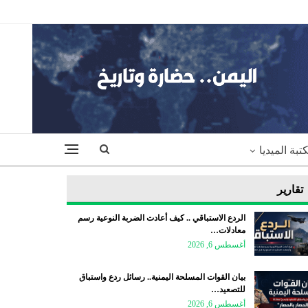
تبة الميديا
تقارير
الردع الاستباقي .. كيف أعادت الضربة النوعية رسم
معادلات…
أغسطس 6, 2026
بيان القوات المسلحة اليمنية.. رسائل ردع واستباق
للتصعيد…
أغسطس 6, 2026