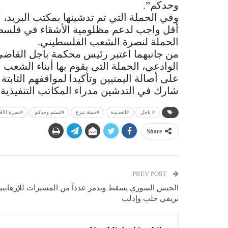
وحدكم”.
وفي الحملة التي تم تدشينها بمكتب البريد، 
أقل واجب لدعم مظلومية الأشقاء في فلسطين
الحملة لنصرة الشعب الفلسطيني.
من جانبهما اعتبر رئيس محكمة باجل القاضي 
الوادعي، الحملة التي يقوم بها أبناء الشعب
على أصالة اليمنيين وتأكيدا لمواقفهم الثابتة
شارك في التدشين مدراء المكاتب التنفيذية
# باجل
#الحديدة
#حملة تبرع
#لستم وحدكم
#نصرة الأ
Share
PREV POST
الجيش السوري يسقط ويدمر عدداً من المسيرات للإرهابيي
بريفي حلب وإدلب