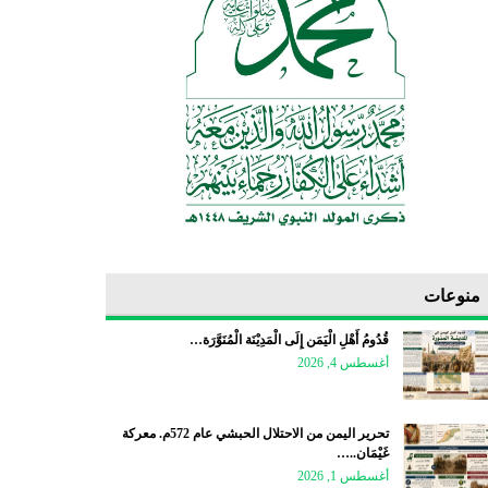
منوعات
قُدُومُ أَهْلِ الْيَمَن إِلَى الْمَدِيْنَة الْمُنَوَّرَة…
أغسطس 4, 2026
تحرير اليمن من الاحتلال الحبشي عام 572م. معركة
غَيْمَان..…
أغسطس 1, 2026