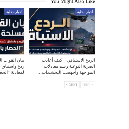
You Might Also Like
أخبار محلية
أخبار محلية
الردع الاستباقي .. كيف أعادت
بيان القوات ال
الضربة النوعية رسم معادلات
ردع واستباق ل
المواجهة وأجهضت التحشيدات…
لمعادلة “الح
NEXT
PREV