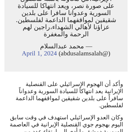
على صورة نصر، ويعد انتهاكا للسيادة
السورية وعدوانا سافرا على بلدين
شقيقين لمواقفهما الداعمة لفلسطين.
عزاؤنا لأهالي الشهداء،راجين لهم
الرحمة والمغفرة
— محمد عبدالسلام
April 1, 2024
(@abdusalamsalah)
وأكد أن الهجوم الإسرائيلي على القنصلية
الإيرانية يعد انتهاكاً للسيادة السورية وعدواناً
سافراً على بلدين شقيقين لمواقفهما الداعمة
لفلسطين.
وكان العدو الإسرائيلي استهدف في وقت سابق
اليوم بهجوم جوي القنصلية الإيرانية في العاصمة
السورية دمشق ما أدى الى ارتقاء عدد من