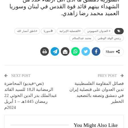
الشهداء بينهم قائد قوة القدس في لبنان وسوريا
العميد محمد رضا زاهدي.
# العدوان الصهيوني
#القنصلية الإيرانية
#ُسوريا
#ناطق أنصار الله
رئيس الوفد الوطني
محمد عبدالسلام
Share
NEXT POST
PREV POST
فصائل المقاومة الفلسطينية
(نص+فيديو) المحاضرة
تدين العدوان على قنصلية إيران
الرمضانية الـ18 للسيد القائد
في دمشق وتصفه بالتصعيد
عبدالملك بدر الدين الحوثي 22
الخطير
رمضان 1445هـ – 1 أبريل
2024م
You Might Also Like