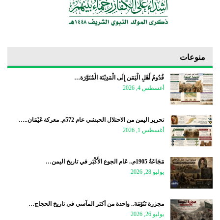
منوعات
قُدُومُ أَهْلِ الْيَمَن إِلَى الْمَدِيْنَة الْمُنَوَّرَة…
أغسطس 4, 2026
تحرير اليمن من الاحتلال الحبشي عام 572م. معركة غَيْمَان..…
أغسطس 1, 2026
مَجَاعَةُ 1905م.. عَام الجوع الأَكْبَر في تاريخ اليمن…
يوليو 28, 2026
مجزرة تَنُوْمَةَ.. واحدة من أكثر المآسي في تاريخ الحجاج…
يوليو 26, 2026