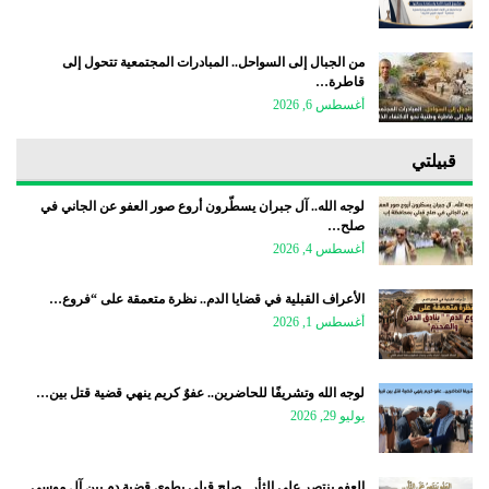
من الجبال إلى السواحل.. المبادرات المجتمعية تتحول إلى
قاطرة…
أغسطس 6, 2026
قبيلتي
لوجه الله.. آل جبران يسطّرون أروع صور العفو عن الجاني في
صلح…
أغسطس 4, 2026
الأعراف القبلية في قضايا الدم.. نظرة متعمقة على “فروع…
أغسطس 1, 2026
لوجه الله وتشريفًا للحاضرين.. عفوٌ كريم ينهي قضية قتل بين…
يوليو 29, 2026
العفو ينتصر على الثأر.. صلح قبلي يطوي قضية دم بين آل موسى…