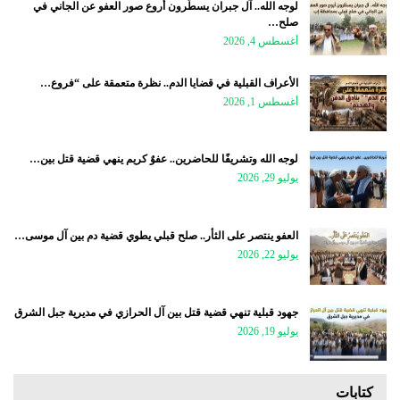
لوجه الله.. آل جبران يسطّرون أروع صور العفو عن الجاني في
صلح…
أغسطس 4, 2026
الأعراف القبلية في قضايا الدم.. نظرة متعمقة على “فروع…
أغسطس 1, 2026
لوجه الله وتشريفًا للحاضرين.. عفوٌ كريم ينهي قضية قتل بين…
يوليو 29, 2026
العفو ينتصر على الثأر.. صلح قبلي يطوي قضية دم بين آل موسى…
يوليو 22, 2026
جهود قبلية تنهي قضية قتل بين آل الحرازي في مديرية جبل الشرق
يوليو 19, 2026
كتابات