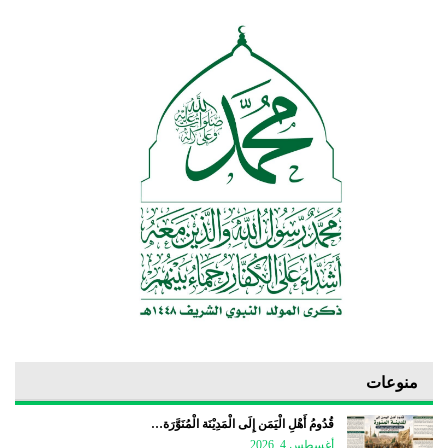
منوعات
قُدُومُ أَهْلِ الْيَمَن إِلَى الْمَدِيْنَة الْمُنَوَّرَة…
أغسطس 4, 2026