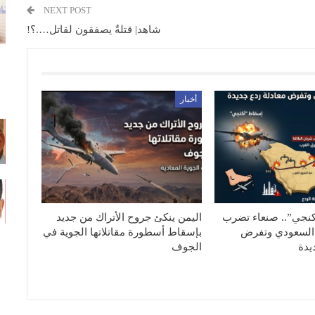
NEXT POST
شاهد| قتلةٌ يصفقون لقاتل….؟!
أخبار
كنجي”.. صنعاء تضرب
اليمن ينكئ جروح الأتراك من جديد
السعودي وتفرض
بإسقاط أسطورة مقاتلاتها الجوية في
يدة
الجوف