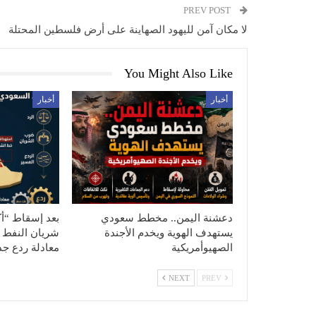
PREV POST
لا مكان آمن لليهود الصهاينة على أرض فلسطين المحتلة
You Might Also Like
أخبار
أخبار
دعشنة اليمن.. مخطط سعودي
بعد إسقاط “أ
يستهدف الهوية ويخدم الأجندة
شريان النفط 
الصهيوأمريكية
معادلة ردع جد
NEXT
PREV