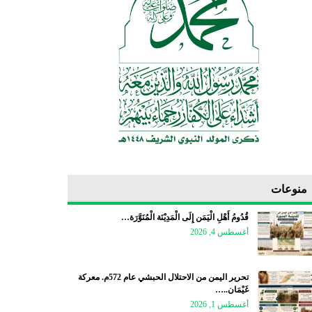
منوعات
قُدُومُ أَهْلِ الْيَمَن إِلَى الْمَدِيْنَة الْمُنَوَّرَة…
أغسطس 4, 2026
تحرير اليمن من الاحتلال الحبشي عام 572م. معركة
غَيْمَان..…
أغسطس 1, 2026