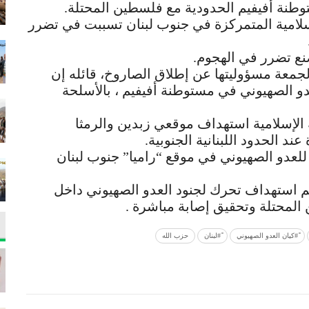
وطنة أفيفيم الحدودية مع فلسطين المحتلة.
سلامية المتمركزة في جنوب لبنان تسببت في تضرر
ع تضرر في الهجوم.
الجمعة مسؤوليتها عن إطلاق الصاروخ، قائله إن
و الصهيوني في مستوطنة أفيفيم ، بالأسلحة
الإسلامية استهداف موقعي زبدين والرمثا
د الحدود اللبنانية الجنوبية.
للعدو الصهيوني في ‏موقع “راميا” جنوب لبنان
تم استهداف تحرك لجنود العدو ‏الصهيوني داخل
لمحتلة وتحقيق إصابة مباشرة .
ً#كيان العدو الصهيوني
ً#لبنان
حزب الله