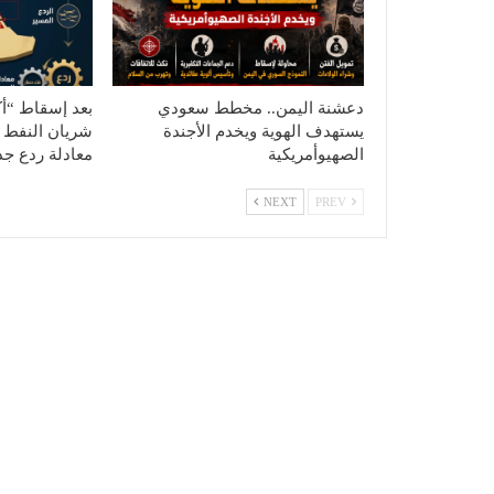
دعشنة اليمن.. مخطط سعودي
بعد إسقاط “أ
يستهدف الهوية ويخدم الأجندة
شريان النفط 
الصهيوأمريكية
معادلة ردع جد
NEXT
PREV