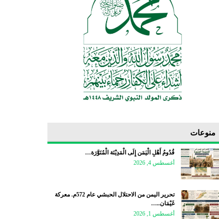
منوعات
قُدُومُ أَهْلِ الْيَمَن إِلَى الْمَدِيْنَة الْمُنَوَّرَة…
أغسطس 4, 2026
تحرير اليمن من الاحتلال الحبشي عام 572م. معركة
غَيْمَان..…
أغسطس 1, 2026