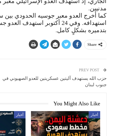
مدنيين.
كما أخرج العدو معبر جوسيه الحدودي بين 
استهدافه. وفي 24 أكتوبر استه
بتدميره بشكلٍ كامل.
Share
PREV POST
حزب الله يستهدف آليتين عسكريتين للعدو الصهيوني في
جنوب لبنان
You Might Also Like
أخبار
أخبار