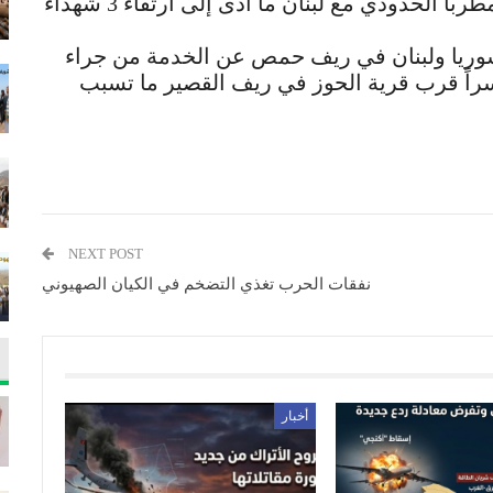
الجاري، إذ استهدف العدو الإسرائيلي معبر مطربا الحدودي مع لبنان ما أدى إلى ارتقاء 3 شهداء
سوريا ولبنان في ريف حمص عن الخدمة من جراء
دف العدو جسراً قرب قرية الحوز في ريف القصير ما تسبب
NEXT POST
نفقات الحرب تغذي التضخم في الكيان الصهيوني
أخبار