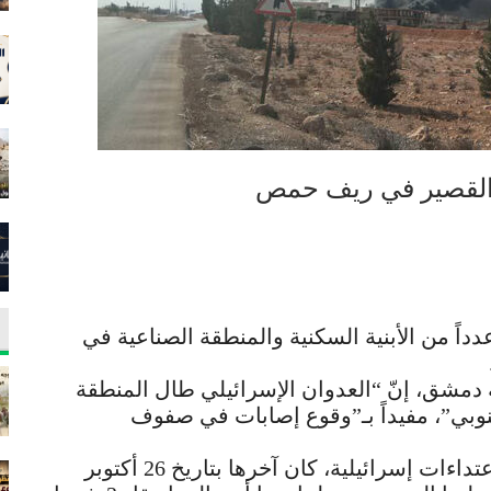
 القصير في ريف حمص
اً من الأبنية السكنية والمنطقة الصناعية في
دمشق، إنّ “العدوان الإسرائيلي طال المنطقة
بي”، مفيداً بـ”وقوع إصابات في صفوف
يُشار إلى أنّ محافظة حمص تعرّضت لعدة اعتداءات إسرائيلية، كان آخرها بتاريخ 26 أكتوبر