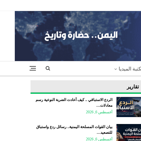
تبة الميديا
تقارير
الردع الاستباقي .. كيف أعادت الضربة النوعية رسم
معادلات…
أغسطس 6, 2026
بيان القوات المسلحة اليمنية.. رسائل ردع واستباق
للتصعيد…
أغسطس 6, 2026