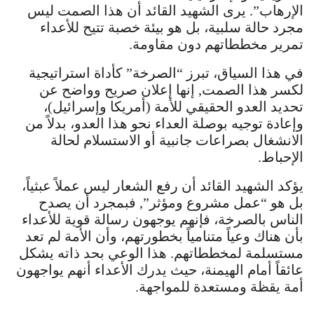
الإرهاب”. يرى الشهيد القائد أن هذا الصمت ليس
مجرد حالة سلبية، بل هو بيئة خصبة تتيح للأعداء
تمرير مخططاتهم دون مقاومة.
في هذا السياق، تبرز “الصرخة” كأداة استراتيجية
لكسر هذا الصمت, إنها إعلان صريح وواضح عن
تحديد العدو الحقيقي للأمة (أمريكا وإسرائيل)،
وإعادة توجيه بوصلة العداء نحو هذا العدو، بدلاً من
الانشغال بصراعات جانبية أو الاستسلام لحالة
الإحباط.
يؤكد الشهيد القائد أن رفع الشعار ليس عملاً عبثياً،
بل هو “عمل مشروع ومؤثر”, فبمجرد أن يصدح
الناس بالصرخة، فإنهم يوجهون رسالة قوية للأعداء
بأن هناك وعياً متنامياً بخطورتهم، وأن الأمة لم تعد
مستسلمة لمخططاتهم. هذا الوعي بحد ذاته يشكل
عائقاً أمام الهيمنة، حيث يدرك الأعداء أنهم يواجهون
أمة يقظة ومستعدة للمواجهة.