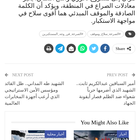
معادلات الصراع في المنطقة، ويؤكد أن الكلمة
الصادقة والموقف المبدئي هما أقوى سلاح في
مواجهة الاستكبار.
#الصرخة_سلاح_وموقف
#الصرخة_في_وجه_المستكبرين
Share
NEXT POST
PREV POST
أمير السباقين عبدالكريم ثابت..
الشهيد طه المداني.. ظل القائد
الشهيد الذي أضرمها حرباً
ومؤسس الأمن الاستراتيجي
شعواء ضد الظلم فصار أيقونة
الذي أرعب أجهزة المخابرات
الجهاد
العالمية
You Might Also Like
أخبار
أخبار محلية