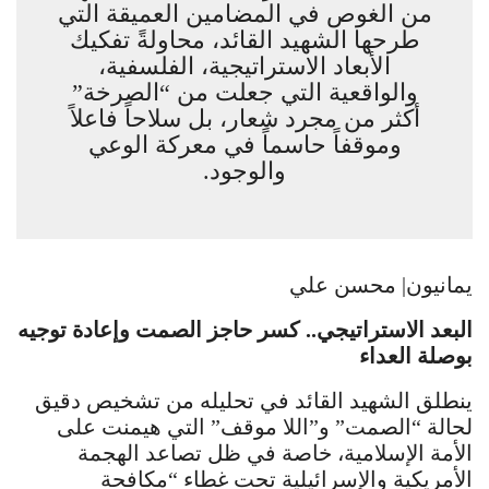
من الغوص في المضامين العميقة التي
طرحها الشهيد القائد، محاولةً تفكيك
الأبعاد الاستراتيجية، الفلسفية،
والواقعية التي جعلت من “الصرخة”
أكثر من مجرد شعار، بل سلاحاً فاعلاً
وموقفاً حاسماً في معركة الوعي
والوجود.
يمانيون| محسن علي
البعد الاستراتيجي.. كسر حاجز الصمت وإعادة توجيه
بوصلة العداء
ينطلق الشهيد القائد في تحليله من تشخيص دقيق
لحالة “الصمت” و”اللا موقف” التي هيمنت على
الأمة الإسلامية، خاصة في ظل تصاعد الهجمة
الأمريكية والإسرائيلية تحت غطاء “مكافحة