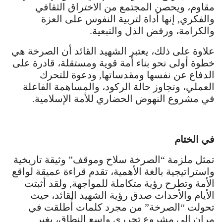
مقاوم، ويحصن المجتمع من الاختراق الثقافي
والفكري, إنها أداة لتربية النفوس على العزة
والكرامة، ورفض الذل والتبعية.
علاوة على ذلك، يعتبر الشهيد القائد أن الصرخة هي
خطوة أولى نحو بناء أمة قوية ومستقلة، قادرة على
الدفاع عن نفسها ومقدساتها, ودعوة للتحرك
العملي، وتجاوز حالة الركود، والمساهمة الفاعلة
في مشروع النهوض الحضاري للأمة الإسلامية.
في الختام
تمثل ملزمة “الصرخة سلاح وموقف” وثيقة تاريخية
واستراتيجية بالغة الأهمية، تقدم قراءة عميقة لواقع
الأمة وتطرح رؤية متكاملة للمواجهة, ولقد أثبتت
الأيام والأحداث صدق رؤية الشهيد القائد، حيث
تحولت “الصرخة” من مجرد كلمات أُطلقت في
مران إلى مشروع تحرري واسع النطاق، يغير