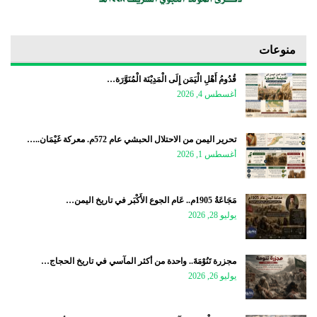
منوعات
قُدُومُ أَهْلِ الْيَمَن إِلَى الْمَدِيْنَة الْمُنَوَّرَة…
أغسطس 4, 2026
تحرير اليمن من الاحتلال الحبشي عام 572م. معركة غَيْمَان..…
أغسطس 1, 2026
مَجَاعَةُ 1905م.. عَام الجوع الأَكْبَر في تاريخ اليمن…
يوليو 28, 2026
مجزرة تَنُوْمَةَ.. واحدة من أكثر المآسي في تاريخ الحجاج…
يوليو 26, 2026