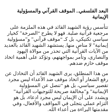
البعد الفلسفي.. الموقف القرآني والمسؤولية
الإيمانية
تتأسس رؤية الشهيد القائد في هذه الملزمة على
مرجعية قرآنية صلبة. فهو لا يطرح “الصرخة” كخيار
سياسي تكتيكي، بل كـ “موقف قرآني” و”مسؤولية
إيمانية” لا مناص منها, يستشهد الشهيد القائد بالعديد
من الآيات القرآنية التي تحذر من موالاة اليهود
والنصارى، وتأمر بمواجهتهم، وتؤكد على أهمية اتخاذ
موقف حازم ضدهم.
من هذا المنطلق، يرى الشهيد القائد أن التخاذل عن
رفع الشعار أو اتخاذ موقف ضد الأعداء ليس مجرد
تقصير سياسي، بل هو “تنصل عن المسؤولية
الإيمانية” و”مخالفة صريحة للتوجيهات القرآنية”
ويشدد على أن الإيمان ليس مجرد ادعاء، بل هو
التزام عملي يتجلى في المواقف والأفعال، وفي
مقدمتها البراءة من أعداء الله.