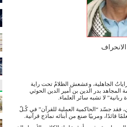
الانحراف
راياتُ الجاهلية، وعشعش الظلامُ تحت راية
ة المجاهد بدر الدين بن أمير الدين الحوثي
ربانية” لا تشبه سائر العلماء.
، فقد جسّد “الحاكمية العملية للقرآن” في كُـلّ
ا قائدًا، ومربيًا صنع من أبنائه نماذج قرآنية.