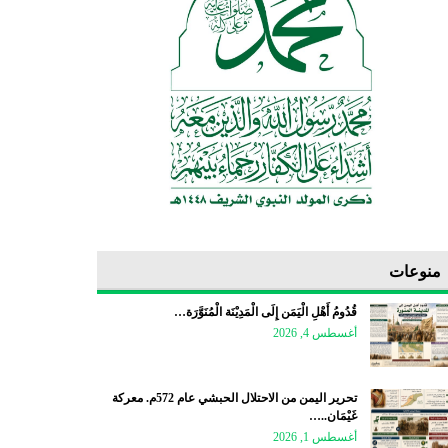
منوعات
قُدُومُ أَهْلِ الْيَمَن إِلَى الْمَدِيْنَة الْمُنَوَّرَة…
أغسطس 4, 2026
تحرير اليمن من الاحتلال الحبشي عام 572م. معركة
غَيْمَان..…
أغسطس 1, 2026