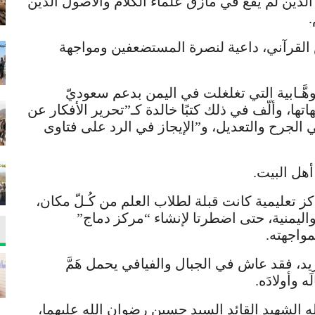
 الدين لم يقع في مأزق علماء الكلام والأصول الذين
.
ص القرآني، داعية لنصرة المستضعفين ومواجهة
َـابية التي تغلغلت في اليمن بدعم سعوديّ
تها، وألّف في ذلك كتبًا خالدة كـ”تحرير الأفكار عن
الجرح والتعديل، و”الإيجاز في الرد على فتاوى
 أهل البيت.
 تعليمية كانت قبلة لطلاب العلم من كُـلّ مكان،
 واليمنية، حتى اضطرتا لإنشاء “مركز دماج”
مواجهته.
ريد، فقد عاش في الجبال والفيافي يحمل هَمَّ
 وأولادَه.
 الشهيد القائد السيد حسين رضوان الله عليهما،