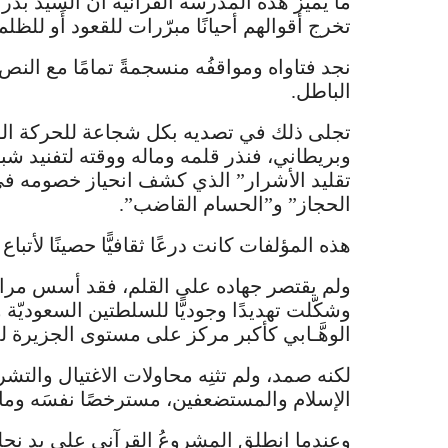
ما يميّز هذه المدرسة القرآنية أن السيد بدر
تخرج أقوالهم أحيانًا مبرّرات للقعود أَو للظلم
نجد فتاواه ومواقفُه منسجمةً تمامًا مع الن
الباطل.
تجلى ذلك في تصديه بكل شجاعة للحركة الوهّ
وبريطاني، فنذر قلمه وماله ووقته لتفنيد شبها
تقليد الأشرار” الذي كشف انحياز خصومه في 
الحجاز” و”الحسام القاضب”.
هذه المؤلفات كانت درعًا ثقافيًّا حصينًا لأتباع
ولم يقتصر جهاده على القلم، فقد أسس مراكز
وشكّلت تهديدًا وجوديًّا للسلطتين السعوديّة
الوهَّـابي كأكبر مركز على مستوى الجزيرة ل
لكنه صمد، ولم تثنِه محاولات الاغتيال والتش
الإسلام والمستضعفين، مسترخصًا نفسَه ومالَه
وعندما انطلق المشروعُ القرآني على يد نجله