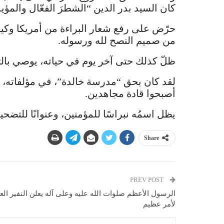
كان السيد بدر الدين “الشطرَ الفعّال والمؤيد”
حرّض على رفع شعار البراءة من أمريكا وكيا
من صميم النصح لله ورسوله.
ظلّ كذلك حتى آخر يوم في حياته، يوصي بال
لقد كان بحق “مدرسة خالدة”، في مؤلفاته، وفي
أصبحوا قادة مجاهدين.
يظل اسمُه نبراسًا للمؤمنين، وعنوانًا للتضح
Share
PREV POST
الرسول الأعظم صلوات الله عليه وعلى آله يعلن النفير الع
لأمر عظيم