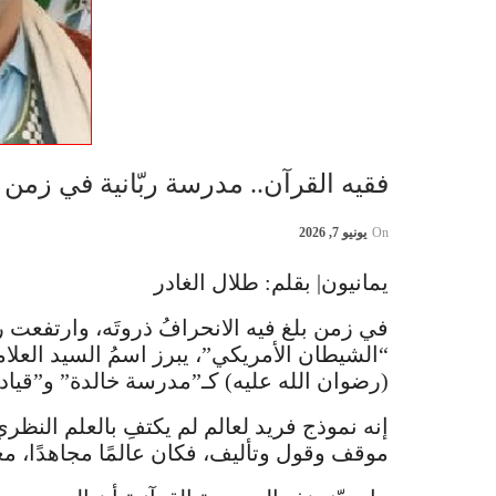
فقيه القرآن.. مدرسة ربّانية في زمن 
On
يونيو 7, 2026
يمانيون| بقلم: طلال الغادر
في زمن بلغ فيه الانحرافُ ذروتَه، وارتفعت 
“الشيطان الأمريكي”، يبرز اسمُ السيد العلام
(رضوان الله عليه) كـ”مدرسة خالدة” و”قيادة 
إنه نموذج فريد لعالم لم يكتفِ بالعلم النظري
موقف وقول وتأليف، فكان عالمًا مجاهدًا، معلمً