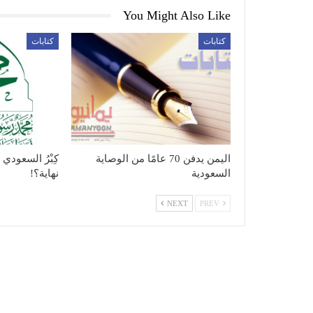
You Might Also Like
كتابات
كتابات
اليمن يدفن 70 عامًا من الوصاية
كِبْرُ السعودي
السعودية
نهاية؟!
NEXT
PREV