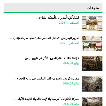
منوعات
قُدُومُ أَهْلِ الْيَمَن إِلَى الْمَدِيْنَة الْمُنَوَّرَة…
أغسطس 4, 2026
تحرير اليمن من الاحتلال الحبشي عام 572م. معركة غَيْمَان..…
أغسطس 1, 2026
مَجَاعَةُ 1905م.. عَام الجوع الأَكْبَر في تاريخ اليمن…
يوليو 28, 2026
مجزرة تَنُوْمَةَ.. واحدة من أكثر المآسي في تاريخ الحجاج…
يوليو 26, 2026
معركة الْمَنْوَى .. آخر محاولة لإحياء الدولة الزيدية الأولى…
يوليو 20, 2026