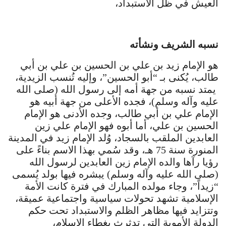
العيش في ظل الاستبداد،
نسبه الشريف ونشأته
هو الإمام زيد بن علي بن الحسين بن علي بن أبي
طالب، يُكنى بـ “أبو الحسين”، وإليه تُنسب الزيدية،
يمتد نسبه من جهة أمه إلى رسول الله (صلى الله
عليه وآله وسلم)، فجده الأعلى من جهة أبيه هو
الإمام علي بن أبي طالب، وجده الأدنى هو الإمام
الحسين بن علي، أما أبوه فهو الإمام علي زين
العابدين الملقب بالسجاد، وُلد الإمام زيد في المدينة
المنورة سنة 75 هـ، وقد سُمي بهذا الاسم بناءً على
رؤيا رآها والده الإمام زين العابدين لرسول الله
(صلى الله عليه وآله وسلم) يبشره فيها بولد يُسمى
“زيداً”، وجاء مولده المبارك في فترة كانت الأمة
الإسلامية تشهد تحولات سياسية واجتماعية عميقة،
وتتزايد فيها مظاهر الظلم والاستبداد تحت حكم
الدولة الأموية التي تدثرث بغطاء الإسلام،