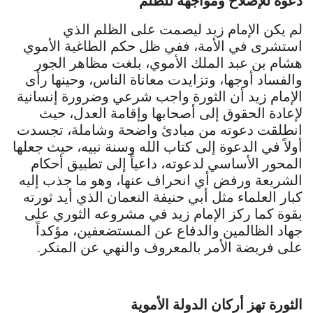
دعوة للإصلاح ومواجهة للظلم
لم يكن الإمام زيد ليصمت على الظلم الذي
استشرى في الأمة، ففي ظل حكم الطاغية الأموي
هشام بن عبد الملك الأموي، بلغت مظاهر الجور
والفساد أوجها، وتزايدت معاناة الناس، وحينها رأى
الإمام زيد أن الثورة واجب شرعي وضرورة إنسانية
لإعادة الحقوق إلى أصحابها وإقامة العدل، حيث
انطلقت دعوته من مبادئ واضحة وشاملة، تجسدت
أولاً في الدعوة إلى كتاب الله وسنة نبيه، حيث جعلها
المحور الأساسي لدعوته، داعياً إلى تطبيق أحكام
الشريعة ورفض أي انحراف عنها، وهو ما جذب إليه
كبار العلماء مثل أبي حنيفة النعمان الذي أيد ثورته
بقوة كما ركز الإمام زيد في مشروعه الثوري على
جهاد الظالمين والدفاع عن المستضعفين، مؤكداً
على فريضة الأمر بالمعروف والنهي عن المنكر.
الثورة تهز أركان الدولة الأموية