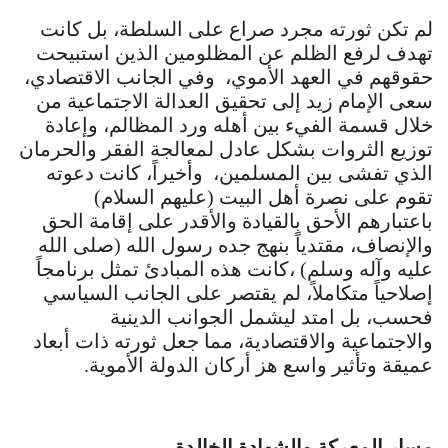
لم تكن ثورته مجرد صراع على السلطة، بل كانت
تهدف لرفع الظلم عن المظلومين الذين استبيحت
حقوقهم في العهد الأموي، وفي الجانب الاقتصادي،
سعى الإمام زيد إلى تحقيق العدالة الاجتماعية من
خلال قسمة الفيء بين أهله ورد المظالم، وإعادة
توزيع الثروات بشكل عادل لمعالجة الفقر والحرمان
الذي تفشى بين المسلمين، وأخيراً، كانت دعوته
تقوم على نصرة أهل البيت (عليهم السلام)
باعتبارهم الأحق بالقيادة والأقدر على إقامة الحق
والإنصاف، مقتدياً بنهج جده رسول الله (صلى الله
عليه وآله وسلم) ،كانت هذه المبادئ تمثل برنامجاً
إصلاحياً متكاملاً، لم يقتصر على الجانب السياسي
فحسب، بل امتد ليشمل الجوانب الدينية
والاجتماعية والاقتصادية، مما جعل ثورته ذات أبعاد
عميقة وتأثير واسع هز أركان الدولة الأموية.
مسار المعركة والشهادة الخالدة