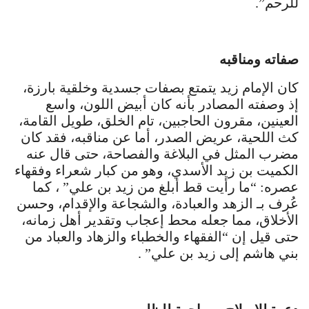
للرحم”.
صفاته ومناقبه
كان الإمام زيد يتمتع بصفات جسدية وخلقية بارزة،
إذ وصفته المصادر بأنه كان أبيض اللون، واسع
العينين، مقرون الحاجبين، تام الخلق، طويل القامة،
كث اللحية، عريض الصدر، أما عن مناقبه، فقد كان
مضرب المثل في البلاغة والفصاحة، حتى قال عنه
الكميت بن زيد الأسدي، وهو من كبار شعراء وفقهاء
عصره: “ما رأيت قط أبلغ من زيد بن علي” ، كما
عُرف بـ الزهد والعبادة، والشجاعة والإقدام، وحسن
الأخلاق، مما جعله محط إعجاب وتقدير أهل زمانه،
حتى قيل إن “الفقهاء والخطباء والزهاد والعباد من
بني هاشم إلى زيد بن علي” .