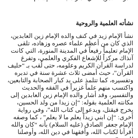
نشأته العلمية والروحية
نشأ الإمام زيد في كنف والده الإمام زين العابدين،
الذي كان من أعظم علماء عصره وزهاده، تلقى
الإمام تعليماً رفيعاً في المدينة المنورة، التي كانت
آنذاك مركزاً للإشعاع الفكري والعلمي، وتفرغ
لدراسة القرآن الكريم وعلومه، حتى لُقب بـ “حليف
القرآن”، حيث أمضى ثلاث عشرة سنة في تدبره
وتفسيره، كما تتلمذ على يد كبار الصحابة والتابعين،
واكتسب منهم علماً غزيراً في الفقه والحديث
والتفسير، وقد أشار والده الإمام زين العابدين إلى
مكانته العلمية بقوله: “إن زيدا من ولد الحسين،
يخرج فيقتل، ويدعو إلى كتاب الله”، وفي رواية
أخرى: “إن ابني زيداً يعلم ما لا يعلم” ، كما وصفه
الإمام جعفر الصادق (عليه السلام) بأنه “كان والله
أقرأنا لكتاب الله، وأفقهنا في دين الله، وأوصلنا