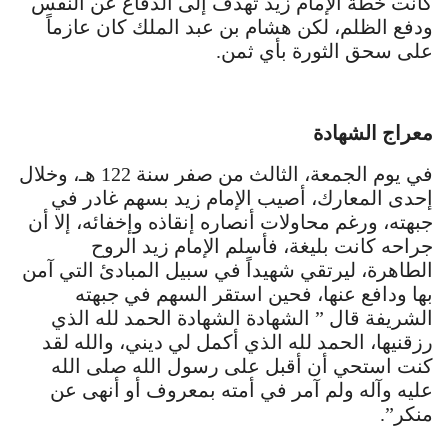
كانت خطة الإمام زيد تهدف إلى الدفاع عن النفس
ودفع الظلم، لكن هشام بن عبد الملك كان عازماً
على سحق الثورة بأي ثمن.
معراج الشهادة
في يوم الجمعة، الثالث من صفر سنة 122 هـ، وخلال
إحدى المعارك، أصيب الإمام زيد بسهم غادر في
جبهته، ورغم محاولات أنصاره إنقاذه وإخفائه، إلا أن
جراحه كانت بليغة، فأسلم الإمام زيد الروح
الطاهرة، ليرتقي شهيداً في سبيل المبادئ التي آمن
بها ودافع عنها، فحين استقر السهم في جبهته
الشريفة قال ” الشهادة الشهادة الحمد لله الذي
رزقنيها، الحمد لله الذي أكمل لي ديني، والله لقد
كنت استحي أن أقبل على رسول الله صلى الله
عليه وآله ولم آمر في أمته بمعروف أو أنهى عن
منكر”.