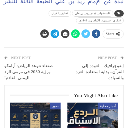
نبذة_عن_الإمام_زيد_بن_علي_الطبعة_الثالثة_للنشر_ال
#استشهاد_الإمام_زيد_بن_علي
#حليف_القرآن
#ذكرى_استشهاد_الإمام_زيد_1448هـ
Share
NEXT POST
PREV POST
إنفوجرافيك | العودة إلى
صنعاء تتوعد الرياض: أرامكو
القرآن.. بداية استعادة العزة
ورؤية 2030 في مرمى الرد
والسيادة
اليمني القادم!
You Might Also Like
أخبار محلية
صور