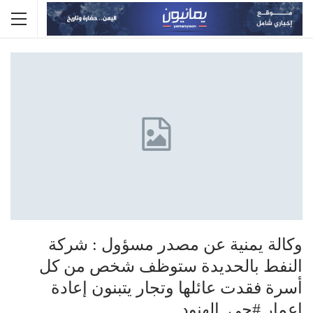
وكالة يمنية عن مصدر مسؤول : شركة
النفط بالحديدة ستوظف شخص من كل
أسرة فقدت عائلها وتجار يتبنون إعادة
اعمار #حي_الهنود