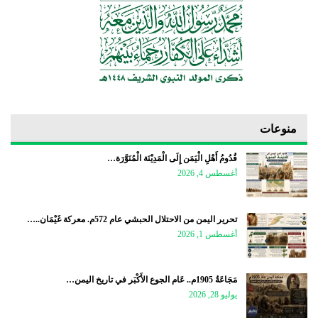
منوعات
قُدُومُ أَهْلِ الْيَمَن إِلَى الْمَدِيْنَة الْمُنَوَّرَة…
أغسطس 4, 2026
تحرير اليمن من الاحتلال الحبشي عام 572م. معركة غَيْمَان..…
أغسطس 1, 2026
مَجَاعَةُ 1905م.. عَام الجوع الأَكْبَر في تاريخ اليمن…
يوليو 28, 2026