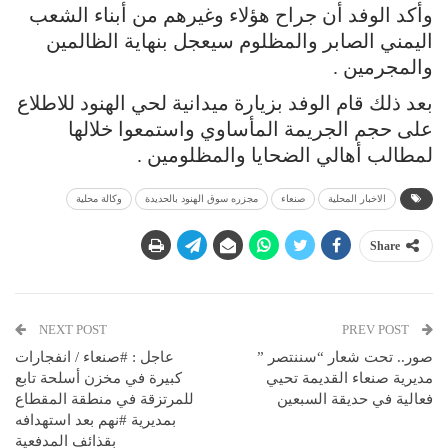
وأكد الوفد أن جراح هؤلاء وغيرهم من أبناء الشعب
اليمني الصابر والمظلوم سيعجل بنهاية الظالمين
والمجرمين .
بعد ذلك قام الوفد بزيارة ميدانية لحي الهنود للاطلاع
على حجم الجريمة المأساوي واستمعوا خلالها
لمطالب أهالي الضحايا والمظلومين .
الاخبار المحلية
صنعاء
مجزره سوق الهنود بالحديدة
وكالة محلية
Share
NEXT POST
PREV POST
صور.. تحت شعار “سننتصر ”
عاجل : #صنعاء / انفجارات
مديرية صنعاء القديمة تحيي
كبيرة في مخزن أسلحة تابع
فعالية في حديقة السبعين
للمرتزقة في منطقة المقطاع
بمديرية #نهم بعد استهدافه
بقذائف المدفعية