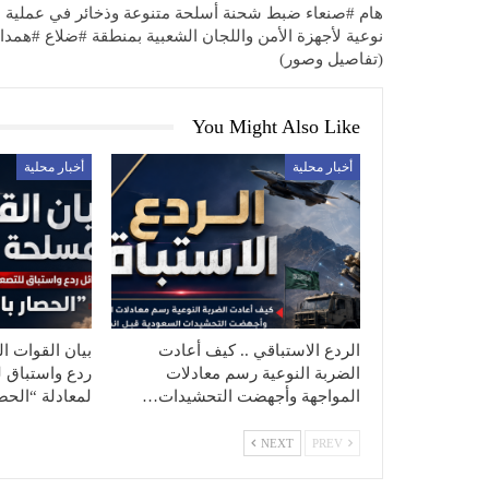
هام #صنعاء ضبط شحنة أسلحة متنوعة وذخائر في عملية
نوعية لأجهزة الأمن واللجان الشعبية بمنطقة #ضلاع #همدا
(تفاصيل وصور)
You Might Also Like
أخبار محلية
أخبار محلية
الردع الاستباقي .. كيف أعادت
بيان القوات ال
الضربة النوعية رسم معادلات
ردع واستباق ل
المواجهة وأجهضت التحشيدات…
لمعادلة “الح
NEXT
PREV