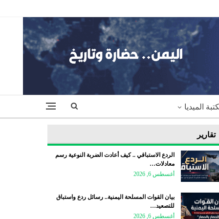
تبة الميديا
تقارير
الردع الاستباقي .. كيف أعادت الضربة النوعية رسم
معادلات…
أغسطس 6, 2026
بيان القوات المسلحة اليمنية.. رسائل ردع واستباق
للتصعيد…
أغسطس 6, 2026