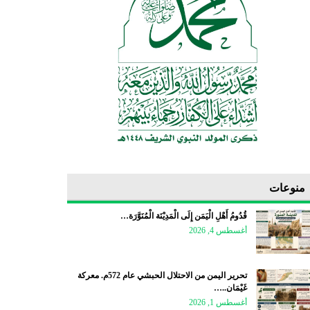
منوعات
قُدُومُ أَهْلِ الْيَمَن إِلَى الْمَدِيْنَة الْمُنَوَّرَة…
أغسطس 4, 2026
تحرير اليمن من الاحتلال الحبشي عام 572م. معركة
غَيْمَان..…
أغسطس 1, 2026