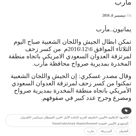
مأرب
On
ديسمبر 6, 2016
يمانيون..مأرب
تمكن ابطال الجيش واللجان الشعبية صباح اليوم
الثلاثاء الموافق 6\12\2016م من كسر زحف
لمرتزقة العدوان السعودي الامريكي باتجاه منطقة
المخدرة بمديرية صرواح محافظة مأرب.
وقال مصدر عسكري: إن الجيش واللجان الشعبية
تمكنوا من كسر زحف لمرتزقة العدوان السعودي
الأمريكي باتجاه منطقة المخدرة بمديرية صرواح
ومصرع وجرح عدد كبير في صفوفهم.
#الجبهة الإعلامية #اليمن #عاصفة الحزم #إعادة الأمل #قرن الشيطان سينكسر #العدوان
السعودي #اليمن #صعدة #YemenUnderAttack #handsoffyemen
العدوان
المرتزقة
مارب