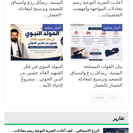
أعادت الضربة النوعية رسم
اليمنية.. رسائل ردع واستباق
معادلات المواجهة وأجهضت
للتصعيد وترسيخ لمعادلة
التحشيدات…
“الحصار…
أخبار محلية
أخبار محلية
بيان القوات المسلحة
المولد النبوي في فكر
اليمنية.. رسائل ردع واستباق
الشهيد القائد حسين بدر
للتصعيد وترسيخ لمعادلة
الدين الحوثي .. مشروعٌ
الحصار بالحصار
لإحياء الأمة…
NEXT
PREV
تقارير
الردع الاستباقي .. كيف أعادت الضربة النوعية رسم معادلات…