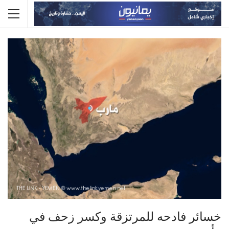
خسائر فادحه للمرتزقة وكسر زحف في