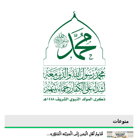
منوعات
قُدُومُ أَهْلِ الْيَمَن إِلَى الْمَدِيْنَة الْمُنَوَّرَة…