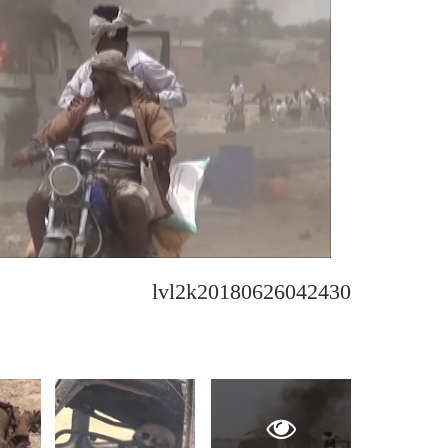
lvl2k20180626042430