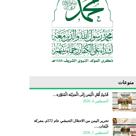
منوعات
قُدُومُ أَهْلِ الْيَمَن إِلَى الْمَدِيْنَة الْمُنَوَّرَة…
أغسطس 4, 2026
تحرير اليمن من الاحتلال الحبشي عام 572م. معركة
غَيْمَان..…
أغسطس 1, 2026