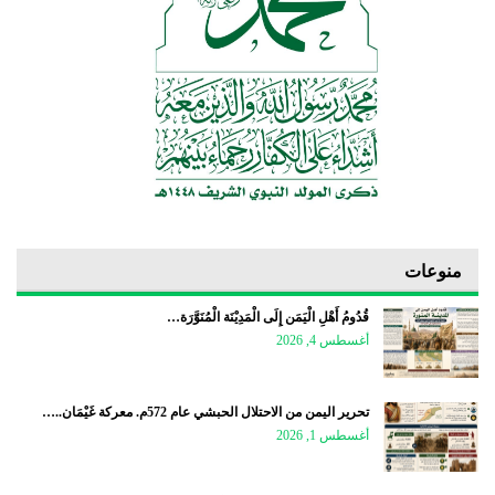
منوعات
قُدُومُ أَهْلِ الْيَمَن إِلَى الْمَدِيْنَة الْمُنَوَّرَة…
أغسطس 4, 2026
تحرير اليمن من الاحتلال الحبشي عام 572م. معركة غَيْمَان..…
أغسطس 1, 2026