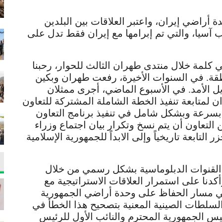
 أراضي إيران، واعتبر العلاقات بين البلدين
ما في منطقة غرب آسيا، والتي تم إبرامها مع إيران فقط تدل على
ي كلمة خلال منتدى طهران الثالث للحوار، رحبنا
طقة. في السنوات الأخيرة، رفعت طهران وبكين
ل الأمد. في الأسبوع الماضي، أجرى ممثلان
لمتابعة تنفيذ الخطة الشاملة المشتركة للتعاون
 بسرعة وبشكل شامل في تنفيذ برنامج التعاون
 الجو من التعاون أن يتم نسخ وتكرار بيان اجتماع وزراء
والصين عام 2014 بشأن الجزر التابعة تاريخياً وإلى الابداً للجمهورية الإسلامية
بر القنوات الدبلوماسية بشكل رسمي من خلال
دنا على استمرار العلاقات الاستراتيجية مع
في مسار الحفاظ على وحدة أراضي الجمهورية
م السلطات الصينية المعنية بتصحيح هذا الخطأ في
يس الجمهورية المحترم والنائب الأول للرئيس