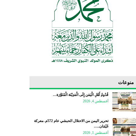
منوعات
قُدُومُ أَهْلِ الْيَمَن إِلَى الْمَدِيْنَة الْمُنَوَّرَة…
أغسطس 4, 2026
تحرير اليمن من الاحتلال الحبشي عام 572م. معركة
غَيْمَان..…
أغسطس 1, 2026