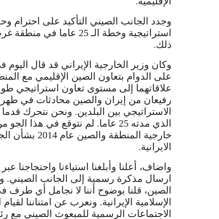
الإقليمية.
وجدد الجانب الصيني التأكيد على احترام وحدة
استراتيجية وخطة الـ 25 عا
ذلك.
وكان وزير الخارجية الإيراني قد قال اليوم ف
على الدوام بتعاون الصين الإقليمي مع المن
علاقاتهما إلى مستوى تعاون استراتيجي طوي
رفيعان من إيران والصين محادثات في طهران 
الاستراتيجي بين البلدين. ونحن نتحرك قدما
الذي مدته 25 عاما. لم نتوقع في هذا
خارجية المنطقة 
الايرانية.
واضاف، أعلنا وأبلغنا استياءنا واحتجاجنا ع
ارسال مذكرة رسمية إلى الجانب الصيني. وأك
الصين، قلنا بوضوح أننا لا نجامل أي طرف 
الإسلامية الإيرانية. ونعرب عن امتناننا لقيا
الاجتماعات الرسمية للمبعوث الصيني مع رئ