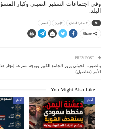
وفي اجتماعات السفير الصيني وكبار المسؤو
البلد.
# مذكرة احتجاج
#إيران
الصين
Share
PREV POST
بالصور.. الحوثي يزور الجامع الكبير ويوجه بسرعة إنجاز هذا
الأمر (تفاصيل)
You Might Also Like
أخبار
أخبار