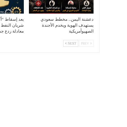
دعشنة اليمن.. مخطط سعودي
بعد إسقاط “أ
يستهدف الهوية ويخدم الأجندة
شريان النفط 
الصهيوأمريكية
معادلة ردع جد
NEXT
PREV