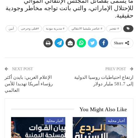
ما يسمى بفصائل المجلس الإنتقالي الموالي
للإحتلال الإماراتي، والتي باتت تواجه مخاطر وجودية
حقيقية.
# تفجير
# عناصر مليشيا الانتقالي
# مديرية مودية
#قتلى وجرحى
أبين
Share
NEXT POST
PREV POST
ارتفاع احتياطيات روسيا الدولية
الإعلام الغربي: بايدن أكثر
إلى 581.7 مليار دولار
رؤساء أمريكا تهديدا للأمن
العالمي
You Might Also Like
أخبار محلية
أخبار محلية