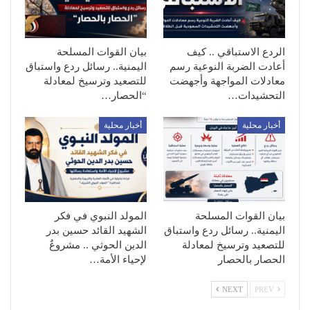
الردع الاستباقي .. كيف
بيان القوات المسلحة
أعادت الضربة النوعية رسم
اليمنية.. رسائل ردع واستباق
معادلات المواجهة وأجهضت
للتصعيد وترسيخ لمعادلة
التحشيدات…
“الحصار…
أخبار محلية
أخبار محلية
بيان القوات المسلحة
المولد النبوي في فكر
اليمنية.. رسائل ردع واستباق
الشهيد القائد حسين بدر
للتصعيد وترسيخ لمعادلة
الدين الحوثي .. مشروعٌ
الحصار بالحصار
لإحياء الأمة…
NEXT
PREV