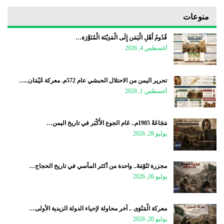
منوعات
قُدُومُ أَهْلِ الْيَمَن إِلَى الْمَدِيْنَة الْمُنَوَّرَة…
أغسطس 4, 2026
تحرير اليمن من الاحتلال الحبشي عام 572م. معركة غَيْمَان..…
أغسطس 1, 2026
مَجَاعَةُ 1905م.. عَام الجوع الأَكْبَر في تاريخ اليمن…
يوليو 28, 2026
مجزرة تَنُوْمَةَ.. واحدة من أكثر المآسي في تاريخ الحجاج…
يوليو 26, 2026
معركة الْمَنْوَى .. آخر محاولة لإحياء الدولة الزيدية الأولى…
يوليو 20, 2026