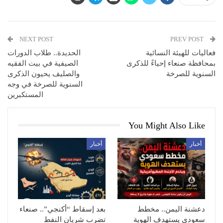
NEXT POST
PREV POST
فعاليات للهيئة النسائية
الحديدة.. طلاب الدورات
بمحافظة صنعاء إحياءً للذكرى
الصيفية في بيت الفقيه
السنوية للصرخة
والصليف يحيون الذكرى
السنوية للصرخة في وجه
المستكبرين
You Might Also Like
أخبار
أخبار
دعشنة اليمن.. مخطط
بعد إسقاط “أكنجي”.. صنعاء
سعودي يستهدف الهوية
تضرب شريان النفط