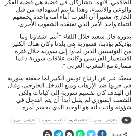
الظلامي، لأنهما يتشاركان في قضية هي قضية الفكر
والوعي والانتماء، وهذا ما يتم استهدافه من قبل
الخارج، معتبراً أن العرب أبناء أمة واحدة يجمعهم
انتماء واحد الأمر الذي تفتقده الشعوب الأخرى.
بدوره قال سعيد خلال اللقاء “أنتم اشقاؤنا وما
يؤذيكم يؤذينا، فسورية هي بلدنا وكان هناك الكثير
من التونسيين الذين لجأوا إلى سورية خلال فترة
الاستعمار الفرنسي وكانت علاقات سورية دائما
ممتازة مع المغرب العربي “.
سعيّد عبر عن ارتياح تونس الكبير لما حققته سورية
في حربها ضد الإرهاب ومنع التدخل الخارجي، وقال
إن الهدف كان تقسيم سورية الى كيانات ولكن
الشعب السوري لم يقبل أبداً أن يتم التدخل في
شؤونه وأثبت أنه هو الوحيد الذي يحسم أمره.
# الرئيس التونسي
# القمة العربية
# جدة السعودية
#الرئيس السوري
Share