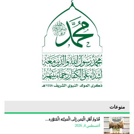
منوعات
قُدُومُ أَهْلِ الْيَمَن إِلَى الْمَدِيْنَة الْمُنَوَّرَة…
أغسطس 4, 2026