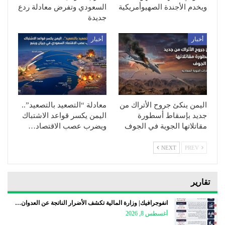
ويخدم الأجندة الصهيوأمريكية
السعودي وتفرض معادلة ردع
جديدة
أخبار
أخبار
اليمن ينكئ جروح الأتراك من
معادلة “التصعيد بالتصعيد”..
جديد بإسقاط أسطورة
اليمن يكسر قواعد الاشتباك
مقاتلاتها الجوية في الجوف
ويضرب عصب الاقتصاد…
NEXT
PREV
تقارير
انفوجرافيك| وزارة المالية تكشف الأضرار الناتجة عن العدوان…
أغسطس 8, 2026