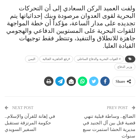
ولفت العميد الركن السعادي إلى أن التحركات
البحرية لقوى العدوان مرصودة وبنك إحداثياتها يتم
تجديده على مدار الساعة، مؤكداً أن خطة المواجهة
للقوات البحرية على المستويين الدفاعي والهجومي
جاهزة للانطلاق والتنفيذ، وتنتظر فقط توجيهات
القيادة العليا.
# القوات البحرية والدفاع الساحلي
#رفع الجاهزية القتالية
اليمن
وزير الدفاع
Share
NEXT POST
PREV POST
الضالع.. وساطة قبلية تنهي
في إهانة للقرآن والإسلام..
قضية قتل بين آل الجنيد في
حكومة المرتزقة تستقبل
مديرية الحشا استمرت سبع
السفير السويدي
سنوات