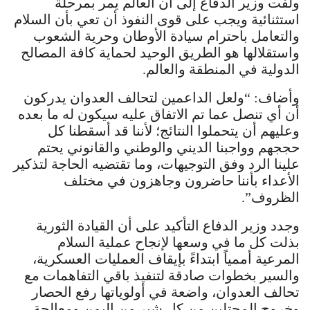
ولفت وزير الدفاع إلى أن العالم يمر بمرحلة
استثنائية ويجب على قوى النفوذ أن تعي بأن السلام
والتعامل باحترام سيادة الأوطان وحرية الشعوب
واستقلالها هو الطريق الوحيد لحماية كافة المصالح
الدولية في المنطقة والعالم.
وأضاف: “ولعل الداعمين لتحالف العدوان يدركون
أن أي تنصل عما تم الاتفاق عليه سيكون له ما بعده
وعليهم أن يتحملوا النتائج؛ لأننا قد أسقطنا كل
حججهم وواجبنا الديني والوطني والقانوني يحتم
علينا الرد وفق التوجيهات، وما تقتضيه الحاجة لتذكير
الأعداء بأننا حاضرون وجاهزون في مختلف
الظروف”.
وجدد وزير الدفاع التأكيد على أن القيادة الثورية
بذلت كل ما في وسعها لإنجاح عملية السلام
المرعية أممياً ابتداءً بإيقاف العمليات العسكرية،
والسير بخطوات صادقة لتنفيذ باقي التفاهمات مع
تحالف العدوان، واضعة في أولوياتها رفع الحصار
وخروج المحتلين من كل شبر من اليمن ومعالجة