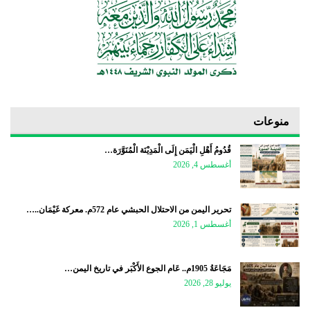
منوعات
قُدُومُ أَهْلِ الْيَمَن إِلَى الْمَدِيْنَة الْمُنَوَّرَة…
أغسطس 4, 2026
تحرير اليمن من الاحتلال الحبشي عام 572م. معركة غَيْمَان..…
أغسطس 1, 2026
مَجَاعَةُ 1905م.. عَام الجوع الأَكْبَر في تاريخ اليمن…
يوليو 28, 2026