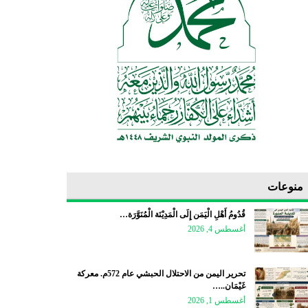
منوعات
قُدُومُ أَهْلِ الْيَمَن إِلَى الْمَدِيْنَة الْمُنَوَّرَة…
أغسطس 4, 2026
تحرير اليمن من الاحتلال الحبشي عام 572م. معركة
غَيْمَان..…
أغسطس 1, 2026