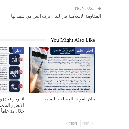
PREV POST
المقاومة الإسلامية في لبنان تزف اثنين من شهدائها
You Might Also Like
أخبار محلية
أخبار
بيان القوات المسلحة اليمنية
انفوجرافيك| و
الأضرار الناتج
خلال 12 عاماً
NEXT
PREV