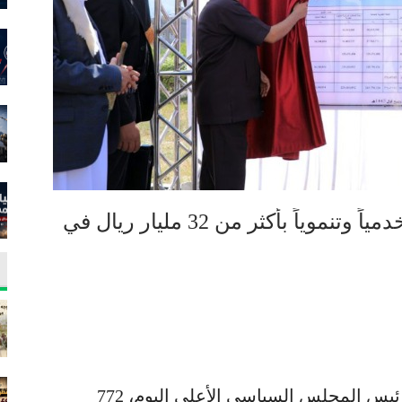
الرئيس المشاط يفتتح 772 مشروعاً خدمياً وتنموياً بأكثر من 32 مليار ريال في
افتتح فخامة المشير الركن مهدي المشاط رئيس المجلس السياسي الأعلى اليوم، 772