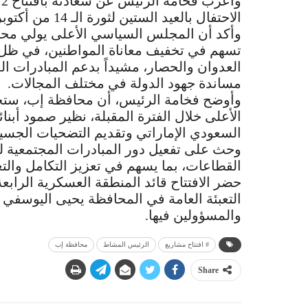
الاحتفال بالعيد الستين لثورة الـ 14 من أكتوبر، بتكلفة تجاوزت 32 مليار ريال.
وأكد أن المجلس السياسي الأعلى يولي محافظة
تسهم في تخفيف معاناة المواطنين، في ظل الأ
العدوان والحصار، مشيداً بدعم المبادرات ال
مساندة جهود الدولة في مختلف المجالات.
وأوضح فخامة الرئيس، أن محافظة إب، ستح
الأعلى خلال الفترة المقبلة، نظير صمود أبنا
السعودي الإماراتي وتقديم التضحيات الجسي
وحث على تفعيل دور المبادرات المجتمعية لت
القطاعات، بما يسهم في تعزيز التكامل والتع
حضر الافتتاح قائد المنطقة العسكرية الراب
التعبئة العامة في المحافظة يحيى اليوسف
والمسؤولين فيها.
# افتتاح مشاريع
الرئيس المشاط
محافظة إب
Share