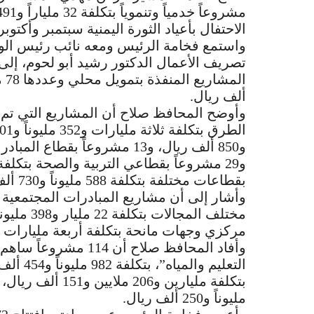
الاحتفال بأعياد الثورة اليمنية سبتمبر وأكتوبر
واستمع فخامة الرئيس ومعه نائب رئيس الوزر
تصريف الأعمال الدكتور رشيد أبو لحوم، إ
ألف ريال.
بقطاعات مختلفة بتكلفة 588 مليوناً و730 ألف ريال.
مركزي وجهات مانحة بتكلفة أربعة مليارات و214 مليوناً و627 ألف ريال
وأفاد المحافظ صلاح أ
مليوناً و250 ألف ريال.