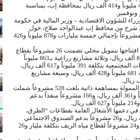
مشروعاً خدمياً وتنموياً بتكلفة 32 ملياراً و491 مليوناً و414 ألف ريال بمحافظة إب، بمناسبة
 ونوفمبر.
اء للشؤون الاقتصادية – وزير المالية في حكومة
لى شرح من محافظ إب عبدالواحد صلاح، حول
المشاريع المنفذة بتمويل محلي وعددها 78 مشروعاً بإجمالي خمسة مليارات و878 مليوناً و426
وأوضح المحافظ صلاح أن المشاريع التي تم افتتاحها بتمويل محلي تضمنت 26 مشروعاً بقطاع
الطرق بتكلفة ثلاثة مليارات و352 مليوناً و801 ألف ريال، وثلاثة مشاريع زراعية بـ863 مليوناً
و850 ألف ريال، و13 مشروعاً بقطاع المبادرات المجتمعية بتكلفة 391 مليوناً و617 ألف ريال،
و29 مشروعاً بقطاعي التربية والصحة بتكلفة 681 مليوناً و428 ألف ريال، وسبعة مشاريع
وأشار إلى أن مشاريع المبادرات المجتمعية الممولة بمساهمة ذاتية بلغت 528 مشروعاً شملت
مختلف المجالات بتكلفة 22 مليار و398 مليوناً و361 ألف ريال، و166 مشروعاً منفذاً بدعم
.
ن 114 مشروعاً ساهم في دعمها الأشغال العامة بقطاعات “الطرق،
التعليم والمياه”، بتكلفة 982 مليوناً و454 ألف ريال، و26 مشروعاً بدعم الصندوق الاجتماعي
بتكلفة مليارين و206 ملايين و151 ألف ريال، و24 مشروعاً لقطاع مياه الريف بتكلفة مليار و26