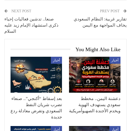
NEXT POST
PREV POST
تقارير غربية: النظام السعودي
صنعا.. تدشين فعاليات إحياء
يخاف المواجهة مع اليمن
ذكرى استشهاد الإمام زيد عليه
السلام
You Might Also Like
أخبار
أخبار
دعشنة اليمن.. مخطط
بعد إسقاط “أكنجي”.. صنعاء
سعودي يستهدف الهوية
تضرب شريان النفط
ويخدم الأجندة الصهيوأمريكية
السعودي وتفرض معادلة ردع
جديدة
أخبار
أخبار