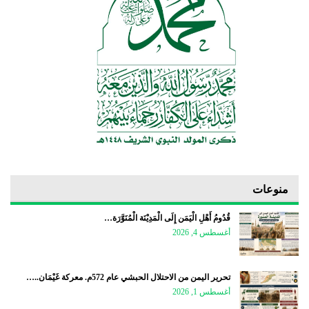
منوعات
قُدُومُ أَهْلِ الْيَمَن إِلَى الْمَدِيْنَة الْمُنَوَّرَة…
أغسطس 4, 2026
تحرير اليمن من الاحتلال الحبشي عام 572م. معركة غَيْمَان..…
أغسطس 1, 2026