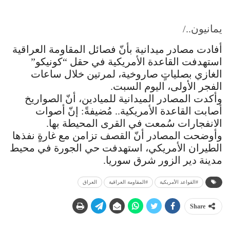
يمانيون../
أفادت مصادر ميدانية بأنّ فصائل المقاومة العراقية
استهدفت القاعدة الأمريكية في حقل “كونيكو”
الغازي بصلياتٍ صاروخية، لمرتين خلال ساعات
الفجر الأولى، اليوم السبت.
وأكدت المصادر الميدانية للميادين، أنّ الصواريخ
أصابت القاعدة الأمريكية.. مُضيفةً: إنّ أصوات
الانفجارات سُمعت في القرى المحيطة بها.
وأوضحت المصادر أنّ القصف تزامن مع غارةٍ نفذها
الطيران الأمريكي، استهدفت حي الجورة في محيط
مدينة دير الزور شرق سوريا.
#القواعد الأمريكية
#المقاومة العراقية
العراق
Share