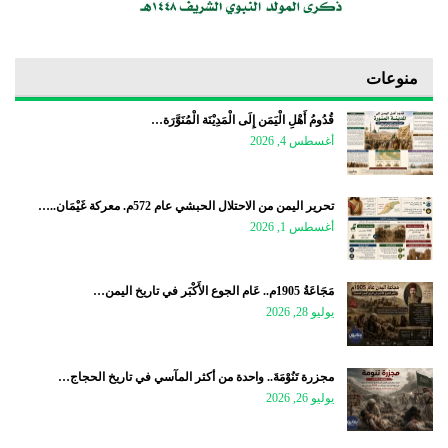
منوعات
قُدُومُ أَهْلِ الْيَمَن إِلَى الْمَدِيْنَة الْمُنَوَّرَة…
أغسطس 4, 2026
تحرير اليمن من الاحتلال الحبشي عام 572م. معركة غَيْمَان..…
أغسطس 1, 2026
مَجَاعَةُ 1905م.. عَام الجوع الأَكْبَر في تاريخ اليمن…
يوليو 28, 2026
مجزرة تَنُوْمَةَ.. واحدة من أكثر المآسي في تاريخ الحجاج…
يوليو 26, 2026