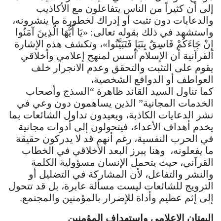
إلى أن كثيراً من الناس يتفاعلون مع الأكاذيب
والدعايات دون تثبت أو إدراك لخطورة ما ينشرونه،
واستشهد في ذلك بقوله تعالى: «يَا أَيُّهَا الَّذِينَ آمَنُوا
إِنْ جَاءَكُمْ فَاسِقٌ بِنَبَإٍ فَتَبَيَّنُوا»، وتكشف هذه الإشارة
القرآنية أن الإسلام أسس لمنهج إعلامي وأخلاقي
يقوم على التثبت والتحقق وعدم الانجرار خلف
العواطف أو الدوافع الشخصية،
كما تناول السيد القائد ظاهرة “السذج وأصحاب
الخدمات المجانية” الذين يساهمون دون وعي في
نشر الدعايات الكاذبة، ويعيدون تداول الشائعات بما
يخدم أهداف الأعداء، فيتحولون إلى أدوات مجانية
في الحرب النفسية، رغم أنهم قد لا يدركون حقيقة
ما يفعلونه، وهنا يبرز البعد الأخلاقي في الخطاب
القرآني، حيث يتحمل الإنسان مسؤولية الكلمة
والنشر والتفاعل، لأن المشاركة في التضليل أو
الترويج للشائعات ليست مسألة عابرة، بل قد تتحول
إلى إثم عظيم وأداة للإضرار بالمؤمنين والمجتمع.
البهتان الإعلامي واستهداف المؤمنين