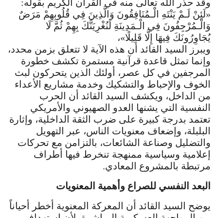
وقد حذر الله تعالى منه في القرآن الكريم بقوله:
«لَئِنْ لَـمْ يَنْتَهِ الْـمُنَافِقُونَ وَالَّذِينَ فِي قُلُوبِهِمْ مَرَضٌ
وَالْـمُرْجِفُونَ فِي الْـمَدِينَةِ لَنُغْرِيَنَّكَ بِهِمْ ثُمَّ لَا
يُجَاوِرُونَكَ فِيهَا إِلَّا قَلِيلًا»،
ويبرز السيد القائد أن هذه الآية لا تتعلق بزمن محدد،
وإنما تمثل قاعدة قرآنية مستمرة تكشف خطورة
المرجفين في كل عصر، أولئك الذين يتحركون لبث
الخوف والإحباط والتشكيك وخدمة مشاريع الأعداء
من الداخل، ويكشف السيد القائد أن الحرب
النفسية التي يشنها العدو الصهيوني والأمريكي
تعتمد بدرجة كبيرة على ضرب الثقة الداخلية، وإثارة
البلبلة، وإضعاف معنويات الناس، عبر التهويل
والتضليل وصناعة الشائعات، بالتزامن مع تحركات
إعلامية وسياسية ممنهجة تنخرط فيها أطراف
مرتبطة بالمشروع المعادي.
البعد النفسي للصراع وأهمية المعنويات
يوضح السيد القائد أن المعركة المعنوية أخطر أحياناً
من المواجهة العسكرية المباشرة، لأن استهداف