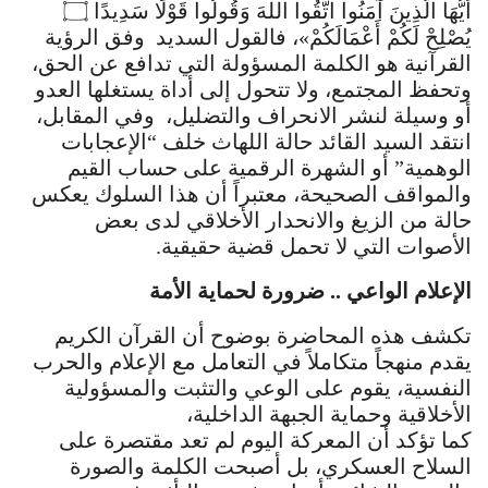
أَيُّهَا الَّذِينَ آمَنُوا اتَّقُوا اللهَ وَقُولُوا قَوْلًا سَدِيدًا ۝
يُصْلِحْ لَكُمْ أَعْمَالَكُمْ»، فالقول السديد وفق الرؤية
القرآنية هو الكلمة المسؤولة التي تدافع عن الحق،
وتحفظ المجتمع، ولا تتحول إلى أداة يستغلها العدو
أو وسيلة لنشر الانحراف والتضليل، وفي المقابل،
انتقد السيد القائد حالة اللهاث خلف “الإعجابات
الوهمية” أو الشهرة الرقمية على حساب القيم
والمواقف الصحيحة، معتبراً أن هذا السلوك يعكس
حالة من الزيغ والانحدار الأخلاقي لدى بعض
الأصوات التي لا تحمل قضية حقيقية.
الإعلام الواعي .. ضرورة لحماية الأمة
تكشف هذه المحاضرة بوضوح أن القرآن الكريم
يقدم منهجاً متكاملاً في التعامل مع الإعلام والحرب
النفسية، يقوم على الوعي والتثبت والمسؤولية
الأخلاقية وحماية الجبهة الداخلية،
كما تؤكد أن المعركة اليوم لم تعد مقتصرة على
السلاح العسكري، بل أصبحت الكلمة والصورة