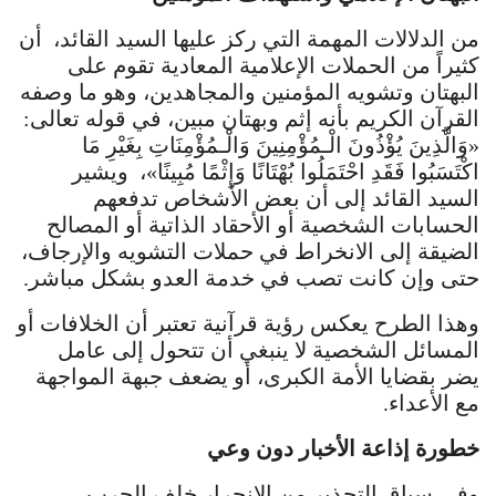
من الدلالات المهمة التي ركز عليها السيد القائد، أن
كثيراً من الحملات الإعلامية المعادية تقوم على
البهتان وتشويه المؤمنين والمجاهدين، وهو ما وصفه
القرآن الكريم بأنه إثم وبهتان مبين، في قوله تعالى:
«وَالَّذِينَ يُؤْذُونَ الْـمُؤْمِنِينَ وَالْـمُؤْمِنَاتِ بِغَيْرِ مَا
اكْتَسَبُوا فَقَدِ احْتَمَلُوا بُهْتَانًا وَإِثْمًا مُبِينًا»، ويشير
السيد القائد إلى أن بعض الأشخاص تدفعهم
الحسابات الشخصية أو الأحقاد الذاتية أو المصالح
الضيقة إلى الانخراط في حملات التشويه والإرجاف،
حتى وإن كانت تصب في خدمة العدو بشكل مباشر.
وهذا الطرح يعكس رؤية قرآنية تعتبر أن الخلافات أو
المسائل الشخصية لا ينبغي أن تتحول إلى عامل
يضر بقضايا الأمة الكبرى، أو يضعف جبهة المواجهة
مع الأعداء.
خطورة إذاعة الأخبار دون وعي
وفي سياق التحذير من الانجرار خلف الحرب