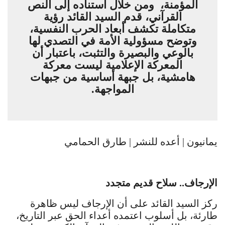
المؤمنة، ومن خلال استناده إلى النص
القرآني، قدم السيد القائد رؤية
متكاملة تكشف أبعاد الحرب النفسية،
وتوضح مسؤولية الأمة في التصدي لها
بالوعي والبصيرة والتثبت، باعتبار أن
المعركة الإعلامية ليست معركة
هامشية، بل جبهة أساسية من جبهات
المواجهة.
يمانيون | أعده للنشر | طارق الحمامي
الإرجاف.. سلاح قديم متجدد
ركز السيد القائد على أن الإرجاف ليس ظاهرة
طارئة، بل أسلوب اعتمده أعداء الحق عبر التاريخ،