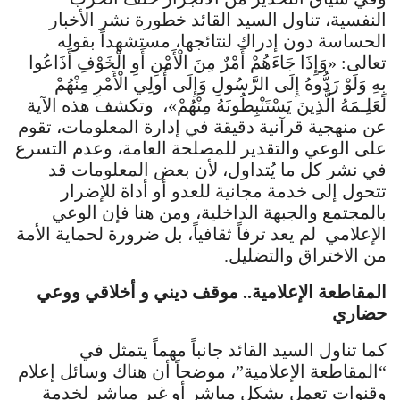
النفسية، تناول السيد القائد خطورة نشر الأخبار
الحساسة دون إدراك لنتائجها، مستشهداً بقوله
تعالى: «وَإِذَا جَاءَهُمْ أَمْرٌ مِنَ الْأَمْنِ أَوِ الْخَوْفِ أَذَاعُوا
بِهِ وَلَوْ رَدُّوهُ إِلَى الرَّسُولِ وَإِلَى أُولِي الْأَمْرِ مِنْهُمْ
لَعَلِـمَهُ الَّذِينَ يَسْتَنْبِطُونَهُ مِنْهُمْ»، وتكشف هذه الآية
عن منهجية قرآنية دقيقة في إدارة المعلومات، تقوم
على الوعي والتقدير للمصلحة العامة، وعدم التسرع
في نشر كل ما يُتداول، لأن بعض المعلومات قد
تتحول إلى خدمة مجانية للعدو أو أداة للإضرار
بالمجتمع والجبهة الداخلية، ومن هنا فإن الوعي
الإعلامي لم يعد ترفاً ثقافياً، بل ضرورة لحماية الأمة
من الاختراق والتضليل.
المقاطعة الإعلامية.. موقف ديني و أخلاقي ووعي
حضاري
كما تناول السيد القائد جانباً مهماً يتمثل في
“المقاطعة الإعلامية”، موضحاً أن هناك وسائل إعلام
وقنوات تعمل بشكل مباشر أو غير مباشر لخدمة