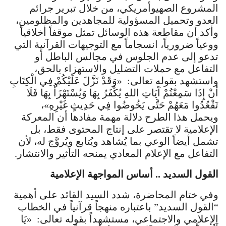
المشروع الصهيوأمريكي، من خلال تبرير جرائم
العدو وتحميل المسؤولية للمجاهدين والمظلومين،
وأكد أن مقاطعة هذه الوسائل تمثل موقفاً أخلاقياً
ووعياً ضرورياً، انسجاماً مع التوجيهات القرآنية التي
تدعو إلى عدم الجلوس في مجالس الباطل أو
التفاعل مع حملات التضليل والاستهزاء بالحق،
واستشهد بقوله تعالى: «وَقَدْ نَزَّلَ عَلَيْكُمْ فِي الْكِتَابِ
أَنْ إِذَا سَمِعْتُمْ آَيَاتِ اللهِ يُكْفَرُ بِهَا وَيُسْتَهْزَأُ بِهَا فَلَا
تَقْعُدُوا مَعَهُمْ حَتَّى يَخُوضُوا فِي حَدِيثٍ غَيْرِهِ»،
ويحمل هذا الطرح دلالة مهمة مفادها أن المعركة
الإعلامية لا تقتصر على إنتاج المحتوى فقط، بل
تشمل أيضاً الوعي بما يُشاهد ويُتابع ويُروَّج له، لأن
التفاعل مع الإعلام المعادي يمنحه التأثير والانتشار.
القول السديد .. أساس المواجهة الإعلامية
وفي ختام المحاضرة، شدد السيد القائد على أهمية
“القول السديد” باعتباره منهجاً قرآنياً في الخطاب
الإعلامي والاجتماعي، مستشهداً بقوله تعالى: «يَا