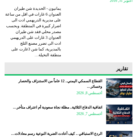
أكتوبر 31, 2016
يمانيون - الحديدة شن طيران
العدوان 6 غارات في اقل من ساعة
على مديرية الدريهمي ادت الى
اضرار كبيرة في المنطقة. وبحسب
مصدر محلي فقد شن طيران
العدوان 3 غارات على الدريهمي
ادت الى تضرر مصنع الثلج
بالمديرية، كما شن 3غارت على
منطقة النخيلة…
تقارير
القطاع السمكي اليمني.. 12 عاماً من الاستنزاف والحصار
وخسائر…
أغسطس 8, 2026
اتفاقية الدفاع الثلاثية.. مظلة نجاة سعودية أم اعتراف متأخر…
أغسطس 7, 2026
الردع الاستباقي .. كيف أعادت الضربة النوعية رسم معادلات…