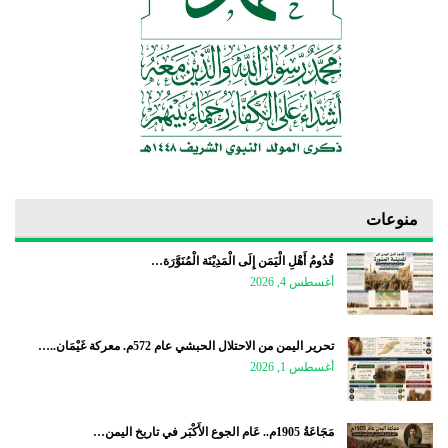
منوعات
قُدُومُ أَهْلِ الْيَمَن إِلَى الْمَدِيْنَة الْمُنَوَّرَة…
أغسطس 4, 2026
تحرير اليمن من الاحتلال الحبشي عام 572م. معركة غَيْمَان..…
أغسطس 1, 2026
مَجَاعَةُ 1905م.. عَام الجوع الأَكْبَر في تاريخ اليمن…